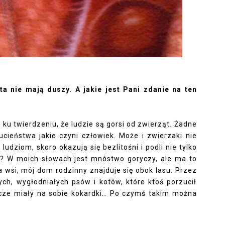
ta nie mają duszy. A jakie jest Pani zdanie na ten
ę ku twierdzeniu, że ludzie są gorsi od zwierząt. Żadne
ucieństwa jakie czyni człowiek. Może i zwierzaki nie
udziom, skoro okazują się bezlitośni i podli nie tylko
e? W moich słowach jest mnóstwo goryczy, ale ma to
 wsi, mój dom rodzinny znajduje się obok lasu. Przez
ych, wygłodniałych psów i kotów, które ktoś porzucił
zcze miały na sobie kokardki… Po czymś takim można