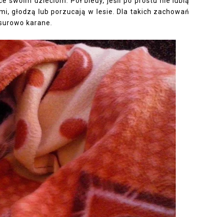
ice swoim dzieciom. Pół biedy, jeśli po prostu nie lubią
imi, głodzą lub porzucają w lesie. Dla takich zachowań
 surowo karane.