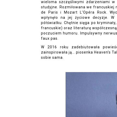
wieloma szczęśliwymi zdarzeniami w j
studyjne. Rozmiłowana we francuskiej 
de Paris i Mozart L’Opéra Rock. Wyc
wpłynęło na jej życiowe decyzje. W r
półświatku. Chętnie sięga po kryminały
francuskie) oraz literaturę współczes
poczuciem humoru. Impulsywny nerwus o
faux pas.
W 2016 roku zadebiutowała powieści
zainspirowała ją… piosenka Heaven’s Ta
sobie sama.