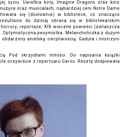
ej życiu. Uwielbia koty, Imagine Dragons oraz kino
muzyce oraz musicalach, najbardziej ceni Notre Dame
howała się (dosłownie) w bibliotece, co znacząco
ezultacie do dzisiaj obraca się w bibliotekarskim
, horrory, reportaże, XIX-wieczne powieści (zwłaszcza
ną. Optymistyczna pesymistka. Melancholiczka z dużym
bdarzony anielską cierpliwością. Gaduła i mistrzyni
ą Pod skrzydłami miłości. Do napisania książki
ble oczywiście z repertuaru Garou. Resztę dośpiewała