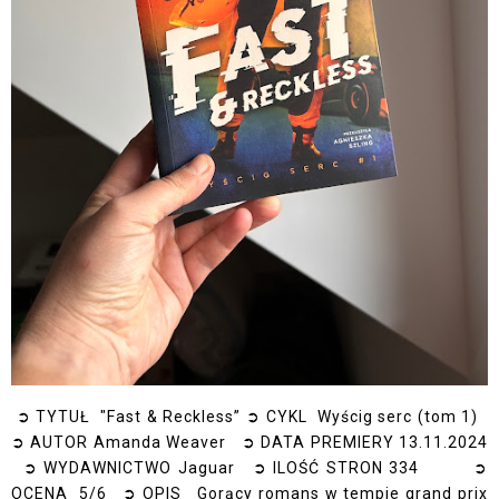
➲ TYTUŁ "Fast & Reckless” ➲ CYKL Wyścig serc (tom 1)
➲ AUTOR Amanda Weaver ➲ DATA PREMIERY 13.11.2024
➲ WYDAWNICTWO Jaguar ➲ ILOŚĆ STRON 334 ➲
OCENA 5/6 ➲ OPIS Gorący romans w tempie grand prix