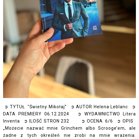
➲ TYTUŁ "Świetny Mikołaj” ➲ AUTOR Helena Leblanc ➲
DATA PREMIERY 06.12.2024 ➲ WYDAWNICTWO Litera
Inventa ➲ ILOŚĆ STRON 232 ➲ OCENA 6/6 ➲ OPIS
„Możecie nazwać mnie Grinchem albo Scrooge’em, ale
żadne z tych określeń nie zrobi na mnie wrażenia.