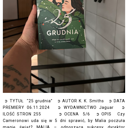
➲ TYTUŁ "25 grudnia” ➲ AUTOR K. K. Smiths ➲ DATA
PREMIERY 06.11.2024 ➲ WYDAWNICTWO Jaguar ➲
ILOŚĆ STRON 255 ➲ OCENA 5/6 ➲ OPIS Czy
Cameronowi uda się w 5 dni sprawić, by Malia poczuła
magię świąt? MALIA – odnosząca sukcesy dyrektor