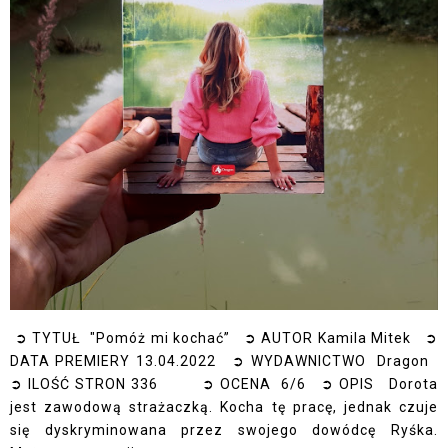
➲ TYTUŁ "Pomóż mi kochać” ➲ AUTOR Kamila Mitek ➲
DATA PREMIERY 13.04.2022 ➲ WYDAWNICTWO Dragon
➲ ILOŚĆ STRON 336 ➲ OCENA 6/6 ➲ OPIS Dorota
jest zawodową strażaczką. Kocha tę pracę, jednak czuje
się dyskryminowana przez swojego dowódcę Ryśka.