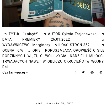
➲ TYTUŁ "Łabędź” ➲ AUTOR Sylwia Trojanowska ➲
DATA PREMIERY 26.01.2022 ➲
WYDAWNICTWO Marginesy ➲ ILOŚĆ STRON 352 ➲
OCENA 6/6 ➲ OPIS PORUSZAJĄCA OPOWIEŚĆ O SILE
RODZINNYCH WIĘZI, O WOLI ŻYCIA, NADZIEI I MIŁOŚCI,
TRWAJĄCYCH NAWET W OBLICZU OKRUCIEŃSTW WOJNY.
Rok...
Czytaj więcej »
piątek, stycznia 28, 2022