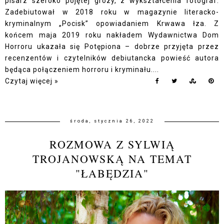
pisarz szeroko pojętej grozy, z wykształcenia fotograf.
Zadebiutował w 2018 roku w magazynie literacko-
kryminalnym „Pocisk” opowiadaniem Krwawa łza. Z
końcem maja 2019 roku nakładem Wydawnictwa Dom
Horroru ukazała się Potępiona – dobrze przyjęta przez
recenzentów i czytelników debiutancka powieść autora
będąca połączeniem horroru i kryminału....
Czytaj więcej »
środa, stycznia 26, 2022
ROZMOWA Z SYLWIĄ
TROJANOWSKĄ NA TEMAT
"ŁABĘDZIA"