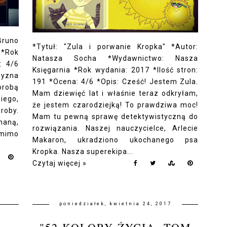
Bruno
*Tytuł: "Zula i porwanie Kropka" *Autor:
*Rok
Natasza Socha *Wydawnictwo: Nasza
: 4/6
Księgarnia *Rok wydania: 2017 *Ilość stron:
zyzna
191 *Ocena: 4/6 *Opis: Cześć! Jestem Zula.
orobą
Mam dziewięć lat i właśnie teraz odkryłam,
iego,
że jestem czarodziejką! To prawdziwa moc!
roby.
Mam tu pewną sprawę detektywistyczną do
haną,
rozwiązania. Naszej nauczycielce, Arlecie
mimo
Makaron, ukradziono ukochanego psa
Kropka. Nasza superekipa...
Czytaj więcej »
poniedziałek, kwietnia 24, 2017