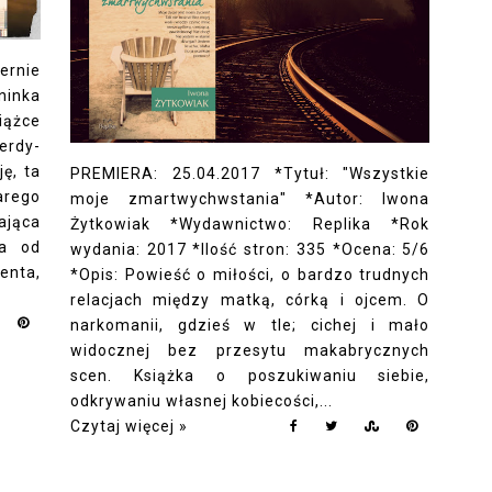
ernie
ninka
ążce
erdy-
ę, ta
PREMIERA: 25.04.2017 *Tytuł: "Wszystkie
arego
moje zmartwychwstania" *Autor: Iwona
ająca
Żytkowiak *Wydawnictwo: Replika *Rok
na od
wydania: 2017 *Ilość stron: 335 *Ocena: 5/6
enta,
*Opis: Powieść o miłości, o bardzo trudnych
relacjach między matką, córką i ojcem. O
narkomanii, gdzieś w tle; cichej i mało
widocznej bez przesytu makabrycznych
scen. Książka o poszukiwaniu siebie,
odkrywaniu własnej kobiecości,...
Czytaj więcej »