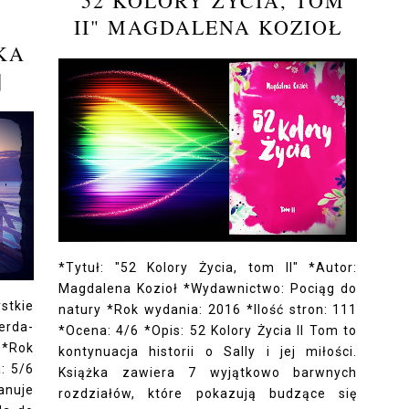
"52 KOLORY ŻYCIA, TOM
II" MAGDALENA KOZIOŁ
KA
]
*Tytuł: "52 Kolory Życia, tom II" *Autor:
Magdalena Kozioł *Wydawnictwo: Pociąg do
stkie
natury *Rok wydania: 2016 *Ilość stron: 111
erda-
*Ocena: 4/6 *Opis: 52 Kolory Życia II Tom to
 *Rok
kontynuacja historii o Sally i jej miłości.
: 5/6
Książka zawiera 7 wyjątkowo barwnych
anuje
rozdziałów, które pokazują budzące się