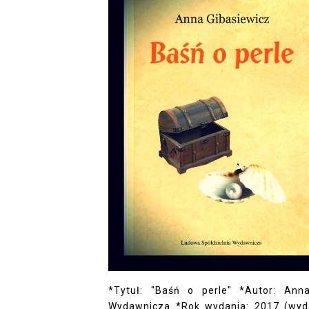
*Tytuł: "Baśń o perle" *Autor: Ann
Wydawnicza *Rok wydania: 2017 (wydani