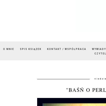
O MNIE
SPIS KSIĄŻEK
KONTAKT / WSPÓŁPRACA
WYWIADY
CZYTEL
niedzi
"BAŚŃ O PER