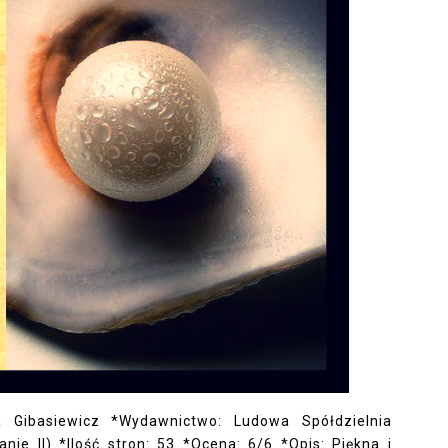
a Gibasiewicz *Wydawnictwo: Ludowa Spółdzielnia
e II) *Ilość stron: 53 *Ocena: 6/6 *Opis: Piękna i