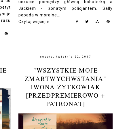
la do
uczucie pomiędzy główną bohaterką a
petyt
Jackiem - żonatym policjantem. Sally
ynuje
popada w moralne...
 razu
Czytaj więcej »
sobota, kwietnia 22, 2017
IE
"WSZYSTKIE MOJE
ZMARTWYCHWSTANIA"
IWONA ŻYTKOWIAK
[PRZEDPREMIEROWO +
PATRONAT]