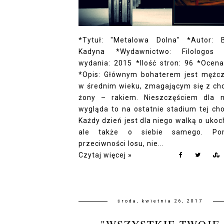
*Tytuł: "Metalowa Dolna" *Autor: 
Kadyna *Wydawnictwo: Filologos 
wydania: 2015 *Ilość stron: 96 *Ocena
*Opis: Głównym bohaterem jest mężc
w średnim wieku, zmagającym się z ch
żony – rakiem. Nieszczęściem dla n
wygląda to na ostatnie stadium tej cho
Każdy dzień jest dla niego walką o ukoc
ale także o siebie samego. Po
przeciwności losu, nie...
Czytaj więcej »
środa, kwietnia 26, 2017