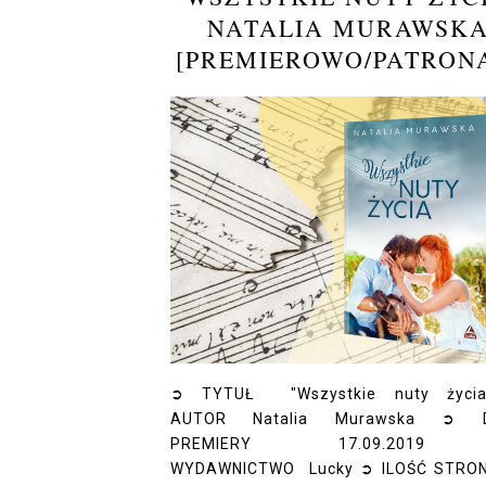
NATALIA MURAWSK
[PREMIEROWO/PATRON
➲ TYTUŁ "Wszystkie nuty życi
AUTOR Natalia Murawska ➲ 
PREMIERY 17.09.201
WYDAWNICTWO Lucky ➲ ILOŚĆ STRON