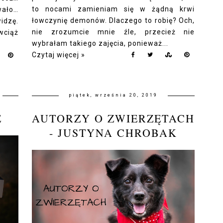
to nocami zamieniam się w żądną krwi
ało…
łowczynię demonów. Dlaczego to robię? Och,
idzę.
nie zrozumcie mnie źle, przecież nie
wciąż
wybrałam takiego zajęcia, ponieważ...
Czytaj więcej »
piątek, września 20, 2019
E
AUTORZY O ZWIERZĘTACH
- JUSTYNA CHROBAK