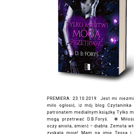
PREMIERA: 23.10.2019 Jest mi niezmi
miło ogłosić, iż mój blog Czytaninka 
patronatem medialnym książkę Tylko m
mogą przetrwać D.B.Foryś. ❁ Miło
oczy anioła, śmierć – diabła. Zemsta wł
zyskała moje! Mam na imię Tessa i