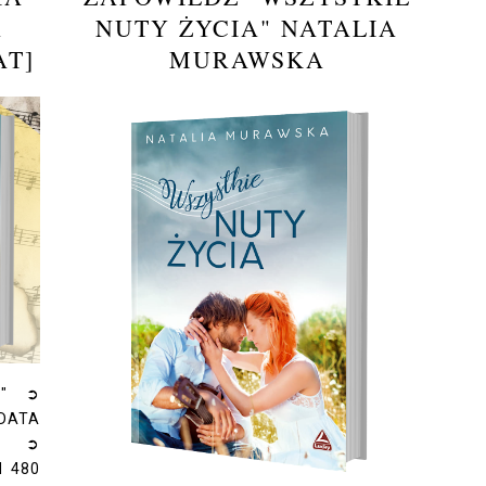
A
NUTY ŻYCIA" NATALIA
AT]
MURAWSKA
a" ➲
DATA
9 ➲
 480