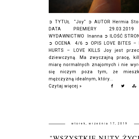
➲ TYTUŁ "Joy" ➲ AUTOR Hermia St
DATA PREMIERY 29.03.201
WYDAWNICTWO Inanna ➲ ILOŚĆ STRO
➲ OCENA 4/6 ➲ OPIS LOVE BITES –
HURTS – LOVE KILLS Joy jest przec
dziewczyną. Ma zwyczajną pracę, ki
miarę normalnych znajomych i nie wyr
się niczym poza tym, że miesz
mężczyzną idealnym, który...
Czytaj więcej »
wtorek, września 17, 2019
"WSZYSTKIE NUTY ŻYC