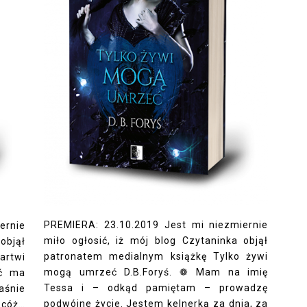
PREMIERA: 23.10.2019 Jest mi niezmiernie
ernie
miło ogłosić, iż mój blog Czytaninka objął
objął
patronatem medialnym książkę Tylko żywi
artwi
mogą umrzeć D.B.Foryś. ❁ Mam na imię
ść ma
Tessa i – odkąd pamiętam – prowadzę
aśnie
podwójne życie. Jestem kelnerką za dnia, za
 cóż…