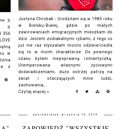
Justyna Chrobak - Urodziłam się w 1985 roku
one ➲
w Bielsku-Białej, gdzie po małych
9 ➲
zawirowaniach emigracyjnych mieszkam do
N 356
dziś. Jestem zodiakalnymi rybami, z tego co
 LOVE
już nie raz słyszałam mocno odzwierciedla
iętną
się to w moim charakterze. Do pewnego
lku w
czasu byłam niepoprawną romantyczką.
óżnia
Utemperowana własnymi życiowymi
ka z
doświadczeniami, dużo ostrzej patrzę na
świat i otaczających mnie ludzi,
zachowania,...
Czytaj więcej »
poniedziałek, września 16, 2019
IA"
ZAPOWIEDŹ "WSZYSTKIE