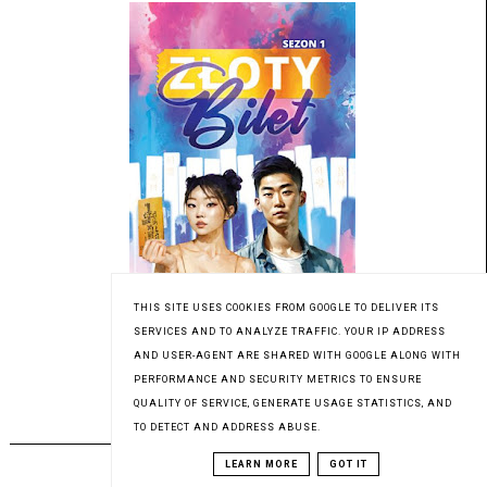
THIS SITE USES COOKIES FROM GOOGLE TO DELIVER ITS
SERVICES AND TO ANALYZE TRAFFIC. YOUR IP ADDRESS
Patronat medialny Czytaninki
AND USER-AGENT ARE SHARED WITH GOOGLE ALONG WITH
PERFORMANCE AND SECURITY METRICS TO ENSURE
QUALITY OF SERVICE, GENERATE USAGE STATISTICS, AND
PREMIERA 19.06.2023
TO DETECT AND ADDRESS ABUSE.
LEARN MORE
GOT IT