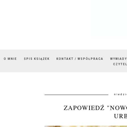
O MNIE
SPIS KSIĄŻEK
KONTAKT / WSPÓŁPRACA
WYWIADY
CZYTEL
niedzi
ZAPOWIEDŹ "NOW
UR