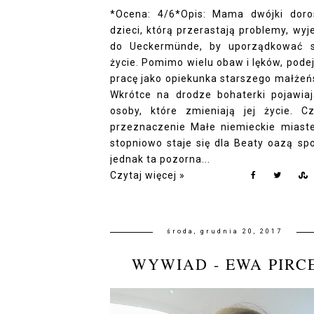
*Ocena: 4/6*Opis: Mama dwójki doro
dzieci, którą przerastają problemy, wyj
do Ueckermünde, by uporządkować 
życie. Pomimo wielu obaw i lęków, pode
pracę jako opiekunka starszego małżeń
Wkrótce na drodze bohaterki pojawiaj
osoby, które zmieniają jej życie. C
przeznaczenie Małe niemieckie miast
stopniowo staje się dla Beaty oazą spo
jednak ta pozorna...
Czytaj więcej »
środa, grudnia 20, 2017
WYWIAD - EWA PIRC