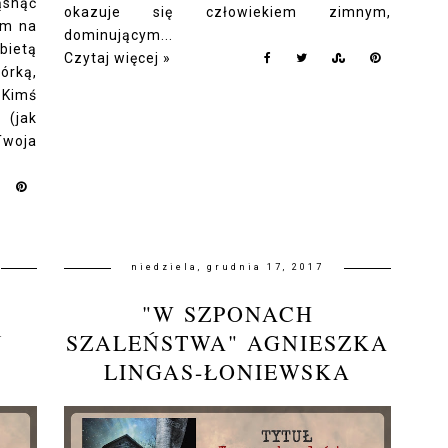
ąsnąć
okazuje się człowiekiem zimnym,
im na
dominującym...
bietą
Czytaj więcej »
órką,
 Kimś
 (jak
Twoja
niedziela, grudnia 17, 2017
"W SZPONACH
J
SZALEŃSTWA" AGNIESZKA
LINGAS-ŁONIEWSKA