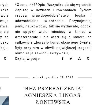
słych
*Ocena: 4/6*Opis: Wszystko da się wyjaśnić.
eżdża
Zapisać w liczbach i równaniach. Życiem
swoje
rządzą prawdopodobieństwo, logika i
jmuje
udowadnialne twierdzenia. Przynajmniej
stwa.
jemu, naukowcowi, tak się wydawało, dopóki
ą się
nie spędził wielu miesięcy w klinice w
zy to
Amsterdamie i nie otarł się o śmierć, co
eczko
całkowicie zburzyło konstrukcję jego świata.
koju,
Były przy nim w chwili największej tragedii,
mimo że je zawiódł, skrzywdził,...
Czytaj więcej »
wtorek, grudnia 19, 2017
E
"BEZ PRZEBACZENIA"
AGNIESZKA LINGAS-
ŁONIEWSKA