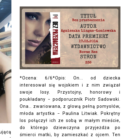
*Ocena: 6/6*Opis: On... od dziecka
interesował się wojskiem i z nim związał
swoje losy. Przystojny, honorowy i
poukładany − podporucznik Piotr Sadowski.
Ona… zwariowana, z głową pełną pomysłów,
młoda artystka − Paulina Litwiak. Pokrętny
los połączył ich ze sobą w małym mieście,
do którego dziewczyna przyjeżdża po
ującą
śmierci matki, by zamieszkać z ojcem. Ten