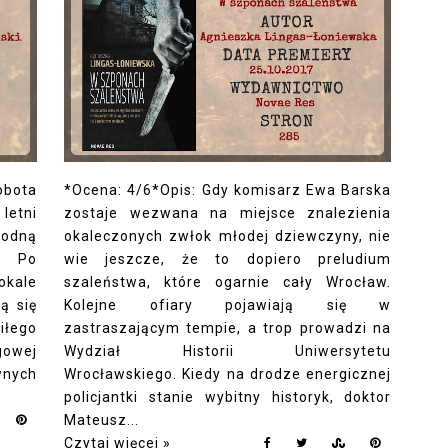
bota
*Ocena: 4/6*Opis: Gdy komisarz Ewa Barska
letni
zostaje wezwana na miejsce znalezienia
odną
okaleczonych zwłok młodej dziewczyny, nie
. Po
wie jeszcze, że to dopiero preludium
okale
szaleństwa, które ogarnie cały Wrocław.
ą się
Kolejne ofiary pojawiają się w
iłego
zastraszającym tempie, a trop prowadzi na
owej
Wydział Historii Uniwersytetu
nych
Wrocławskiego. Kiedy na drodze energicznej
policjantki stanie wybitny historyk, doktor
Mateusz...
Czytaj więcej »