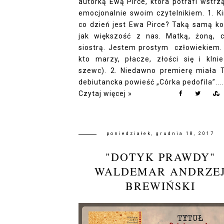
autorką Ewą Pirce, która potrafi wstrz
emocjonalnie swoim czytelnikiem. 1. K
co dzień jest Ewa Pirce? Taką samą ko
jak większość z nas. Matką, żoną, c
siostrą. Jestem prostym człowiekiem.
kto marzy, płacze, złości się i klnie
szewc). 2. Niedawno premierę miała 
debiutancka powieść „Córka pedofila”....
Czytaj więcej »
poniedziałek, grudnia 18, 2017
"DOTYK PRAWDY"
WALDEMAR ANDRZE
BREWIŃSKI