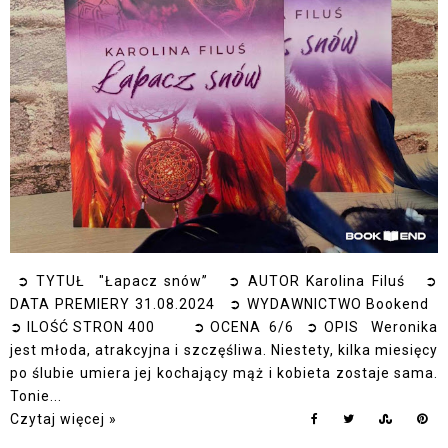
➲ TYTUŁ "Łapacz snów” ➲ AUTOR Karolina Filuś ➲
DATA PREMIERY 31.08.2024 ➲ WYDAWNICTWO Bookend
➲ ILOŚĆ STRON 400 ➲ OCENA 6/6 ➲ OPIS Weronika
jest młoda, atrakcyjna i szczęśliwa. Niestety, kilka miesięcy
po ślubie umiera jej kochający mąż i kobieta zostaje sama.
Tonie...
Czytaj więcej »