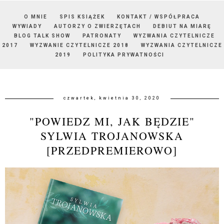
O MNIE
SPIS KSIĄŻEK
KONTAKT / WSPÓŁPRACA
WYWIADY
AUTORZY O ZWIERZĘTACH
DEBIUT NA MIARĘ
BLOG TALK SHOW
PATRONATY
WYZWANIA CZYTELNICZE
2017
WYZWANIE CZYTELNICZE 2018
WYZWANIA CZYTELNICZE
2019
POLITYKA PRYWATNOŚCI
czwartek, kwietnia 30, 2020
"POWIEDZ MI, JAK BĘDZIE"
SYLWIA TROJANOWSKA
[PRZEDPREMIEROWO]