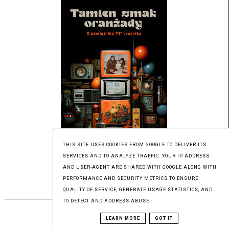
THIS SITE USES COOKIES FROM GOOGLE TO DELIVER ITS
SERVICES AND TO ANALYZE TRAFFIC. YOUR IP ADDRESS
Patronat medialny Czytaninki
AND USER-AGENT ARE SHARED WITH GOOGLE ALONG WITH
PERFORMANCE AND SECURITY METRICS TO ENSURE
QUALITY OF SERVICE, GENERATE USAGE STATISTICS, AND
PREMIERA 04.09.2023
TO DETECT AND ADDRESS ABUSE.
LEARN MORE
GOT IT