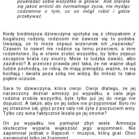
poukładać sobie wszystko w głowie. Rok starała
się jakoś wrócić do normalnego życia, nie myśląc
codziennie o tym, co on mógł robić i gdzie
przebywać.
Kiedy biedniejsza dziewczyna spotyka się z chłopakiem z
bogatszej rodziny, rodzicom nie zawsze się to podoba.
Uważają, że to może zepsuć wizerunek ich „nazwisku”.
Czasem to nawet nie rodzice są temu przeciwni, a inne
rodzeństwo. Są w stanie zrobić wszystko, by tylko zepsuć
szczęście brata czy siostry. Może to ludzka zawiść, albo
zazdrość? A przecież prawda jest taka, że nie ważne skąd
ludzie pochodzą, co robią, ile mają pieniędzy, ważne, że się
kochają i świata poza sobą nie widzą. Bo miłość to takie
piękne uczucie…
Sara to dziewczyna, która cierpi. Cierpi dlatego, że jej
narzeczony doznał amnezji po wypadku, a cała jego
rodzina zrobiła wszystko, byle tylko już jej do niego nie
dopuścić. A także, aby on jej sobie nie przypomniał. Było mi
jej strasznie żal, gdyż przez cały rok żyła z poczuciem winy.
Tylko czy wina faktycznie leżała po jej stronie?
On po wypadku nie pamiętał zbyt wiele. Amnezja
skutecznie wyparła większość jego wspomnień. Nie
zapomniał jednak o Rapsodi – muzyce, którą grał. Choć
zapamiętał tylko jej fragment.