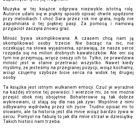
Muzyka w tej książce odgrywa niezwykle istotną rolę.
Autorce udało się w piękny sposób opisać chwile spędzone
przy melodiach. I choć Sara przez rok nie grała, nigdy nie
zapomniała o tej pięknej pasji. Za pomocą i namową
przyjaciół zaczęła znowu grać.
Miłość bywa skomplikowana. A czasem chcą nam ją
skomplikować osoby trzecie. Nie bacząc na nic, nie
oczekując na słowa wyjaśnienia, sprawiają, że nasze serce
rozpada się na milion drobnych kawałeczków. Ale oni się
tym nie przejmują, wręcz cieszy ich to. Tylko, że prawdziwa
miłość jest w stanie przetrwać wszystko. Nawet kiedy
myślimy, że jesteśmy na przegranej pozycji, wciąż kochamy,
wciąż czujemy szybsze bicie serca na widok tej drugiej
osoby.
Ta książka jest istnym wulkanem emocji. Czuć je wyraźnie
na każdej stronie tej powieści. I wierzcie mi, że nie można
przejść obok niej obojętnie. Bohaterowie są tak dobrze
wykreowani, iż stają się dla nas jak żywi. Wspólnie z nimi
odbywamy wędrówkę przez ich życie. Trudno opisać mi to
słowami, ale ta historia jest dla mnie wciąż bardzo żywa w
sercu. Pomysł na fabułę to jak dla mnie strzał w dziesiątkę.
Takich historii nam trzeba.