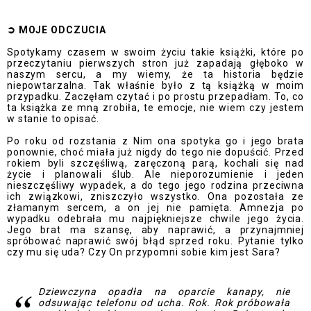
➲
MOJE ODCZUCI
A
Spotykamy czasem w swoim życiu takie książki, które po
przeczytaniu pierwszych stron już zapadają głęboko w
naszym sercu, a my wiemy, że ta historia będzie
niepowtarzalna. Tak właśnie było z tą książką w moim
przypadku. Zaczęłam czytać i po prostu przepadłam. To, co
ta książka ze mną zrobiła, te emocje, nie wiem czy jestem
w stanie to opisać.
Po roku od rozstania z Nim ona spotyka go i jego brata
ponownie, choć miała już nigdy do tego nie dopuścić. Przed
rokiem byli szczęśliwą, zaręczoną parą, kochali się nad
życie i planowali ślub. Ale nieporozumienie i jeden
nieszczęśliwy wypadek, a do tego jego rodzina przeciwna
ich związkowi, zniszczyło wszystko. Ona pozostała ze
złamanym sercem, a on jej nie pamięta. Amnezja po
wypadku odebrała mu najpiękniejsze chwile jego życia.
Jego brat ma szansę, aby naprawić, a przynajmniej
spróbować naprawić swój błąd sprzed roku. Pytanie tylko
czy mu się uda? Czy On przypomni sobie kim jest Sara?
Dziewczyna opadła na oparcie kanapy, nie
odsuwając telefonu od ucha. Rok. Rok próbowała