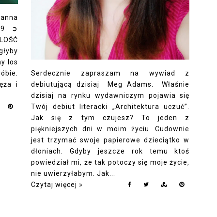
Hanna
19 ➲
LOŚĆ
głyby
y los
Serdecznie zapraszam na wywiad z
róbie.
debiutującą dzisiaj Meg Adams. Właśnie
ęża i
dzisiaj na rynku wydawniczym pojawia się
Twój debiut literacki „Architektura uczuć”.
Jak się z tym czujesz? To jeden z
piękniejszych dni w moim życiu. Cudownie
jest trzymać swoje papierowe dzieciątko w
dłoniach. Gdyby jeszcze rok temu ktoś
powiedział mi, że tak potoczy się moje życie,
nie uwierzyłabym. Jak...
Czytaj więcej »