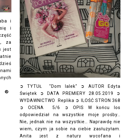
aba i
się i
część
e, za
 jest
atnie
dzieś
onami
anych
➲ TYTUŁ "Dom lalek" ➲ AUTOR Edyta
Świętek ➲ DATA PREMIERY 28.05.2019 ➲
WYDAWNICTWO Replika ➲ ILOŚĆ STRON 368
➲ OCENA 5/6 ➲ OPIS W końcu los
odpowiedział na wszystkie moje prośby…
Nie, jednak nie na wszystkie… Naprawdę nie
wiem, czym ja sobie na ciebie zasłużyłam.
Anita jest z natury wycofana i