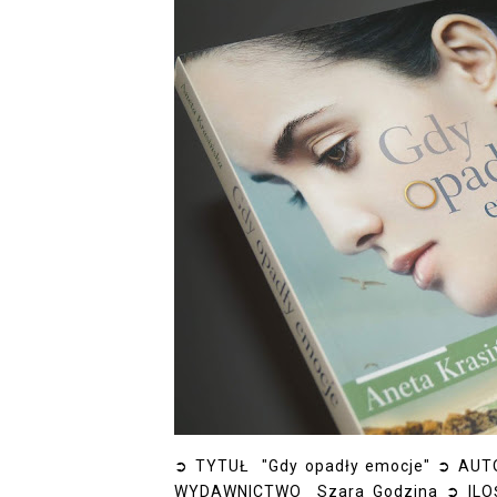
➲ TYTUŁ "Gdy opadły emocje" ➲ AUTO
WYDAWNICTWO Szara Godzina ➲ ILO