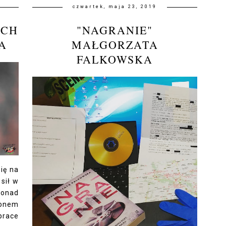
czwartek, maja 23, 2019
ACH
"NAGRANIE"
A
MAŁGORZATA
FALKOWSKA
ię na
sił w
ponad
ionem
prace