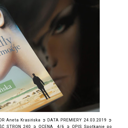
R Aneta Krasińska ➲ DATA PREMIERY 24.03.2019 ➲
ŚĆ STRON 240 ➲ OCENA 4/6 ➲ OPIS Spotkanie po