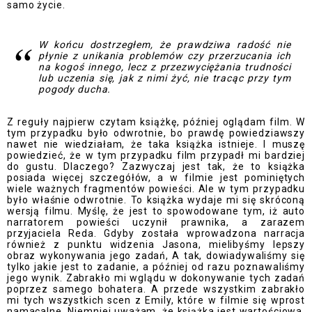
samo życie.
W końcu dostrzegłem, że prawdziwa radość nie
płynie z unikania problemów czy przerzucania ich
na kogoś innego, lecz z przezwyciężania trudności
lub uczenia się, jak z nimi żyć, nie tracąc przy tym
pogody ducha.
Z reguły najpierw czytam książkę, później oglądam film. W
tym przypadku było odwrotnie, bo prawdę powiedziawszy
nawet nie wiedziałam, że taka książka istnieje. I muszę
powiedzieć, że w tym przypadku film przypadł mi bardziej
do gustu. Dlaczego? Zazwyczaj jest tak, że to książka
posiada więcej szczegółów, a w filmie jest pominiętych
wiele ważnych fragmentów powieści. Ale w tym przypadku
było właśnie odwrotnie. To książka wydaje mi się skróconą
wersją filmu. Myślę, że jest to spowodowane tym, iż auto
narratorem powieści uczynił prawnika, a zarazem
przyjaciela Reda. Gdyby została wprowadzona narracja
również z punktu widzenia Jasona, mielibyśmy lepszy
obraz wykonywania jego zadań, A tak, dowiadywaliśmy się
tylko jakie jest to zadanie, a później od razu poznawaliśmy
jego wynik. Zabrakło mi wglądu w dokonywanie tych zadań
poprzez samego bohatera. A przede wszystkim zabrakło
mi tych wszystkich scen z Emily, które w filmie się wprost
namacalne. Niemniej uważam, że książka jest wartościowa,