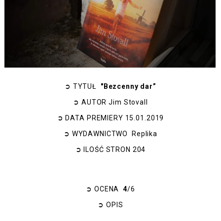
➲
TYTUŁ
"Bezcenny dar”
➲
AUTOR
Jim Stovall
➲
DATA PREMIERY
15.01.2019
➲
WYDAWNICTWO
Replika
➲
ILOŚĆ STRON
204
➲
OCENA
4
/6
➲
OPIS