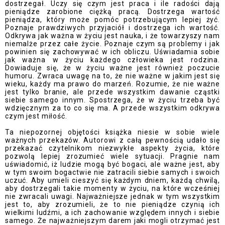
dostrzegał. Uczy się czym jest praca i ile radości dają
pieniądze zarobione ciężką pracą. Dostrzega wartość
pieniądza, który może pomóc potrzebującym lepiej żyć.
Poznaje prawdziwych przyjaciół i dostrzega ich wartość.
Odkrywa jak ważna w życiu jest nauka, i że towarzyszy nam
niemalże przez całe życie. Poznaje czym są problemy i jak
powinien się zachowywać w ich obliczu. Uświadamia sobie
jak ważna w życiu każdego człowieka jest rodzina.
Dowiaduje się, że w życiu ważne jest również poczucie
humoru. Zwraca uwagę na to, że nie ważne w jakim jest się
wieku, każdy ma prawo do marzeń. Rozumie, że nie ważne
jest tylko branie, ale przede wszystkim dawanie cząstki
siebie samego innym. Spostrzega, że w życiu trzeba być
wdzięcznym za to co się ma. A przede wszystkim odkrywa
czym jest miłość.
Ta niepozornej objętości książka niesie w sobie wiele
ważnych przekazów. Autorowi z całą pewnością udało się
przekazać czytelnikom niezwykłe aspekty życia, które
pozwolą lepiej zrozumieć wiele sytuacji. Pragnie nam
uświadomić, iż ludzie mogą być bogaci, ale ważne jest, aby
w tym swoim bogactwie nie zatracili siebie samych i swoich
uczuć. Aby umieli cieszyć się każdym dniem, każdą chwilą,
aby dostrzegali takie momenty w życiu, na które wcześniej
nie zwracali uwagi. Najważniejsze jednak w tym wszystkim
jest to, aby zrozumieli, że to nie pieniądze czynią ich
wielkimi ludźmi, a ich zachowanie względem innych i siebie
samego. Że najważniejszym darem jaki mogli otrzymać jest