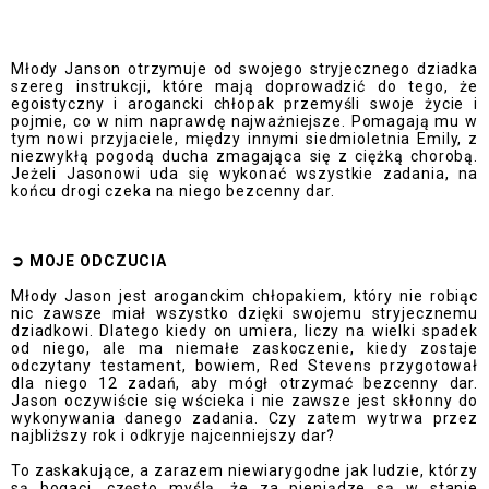
Młody Janson otrzymuje od swojego stryjecznego dziadka
szereg instrukcji, które mają doprowadzić do tego, że
egoistyczny i arogancki chłopak przemyśli swoje życie i
pojmie, co w nim naprawdę najważniejsze. Pomagają mu w
tym nowi przyjaciele, między innymi siedmioletnia Emily, z
niezwykłą pogodą ducha zmagająca się z ciężką chorobą.
Jeżeli Jasonowi uda się wykonać wszystkie zadania, na
końcu drogi czeka na niego bezcenny dar.
➲
MOJE ODCZUCI
A
Młody Jason jest aroganckim chłopakiem, który nie robiąc
nic zawsze miał wszystko dzięki swojemu stryjecznemu
dziadkowi. Dlatego kiedy on umiera, liczy na wielki spadek
od niego, ale ma niemałe zaskoczenie, kiedy zostaje
odczytany testament, bowiem, Red Stevens przygotował
dla niego 12 zadań, aby mógł otrzymać bezcenny dar.
Jason oczywiście się wścieka i nie zawsze jest skłonny do
wykonywania danego zadania. Czy zatem wytrwa przez
najbliższy rok i odkryje najcenniejszy dar?
To zaskakujące, a zarazem niewiarygodne jak ludzie, którzy
są bogaci, często myślą, że za pieniądze są w stanie