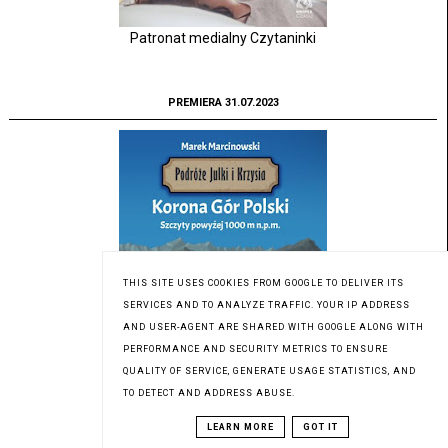
Patronat medialny Czytaninki
PREMIERA 31.07.2023
THIS SITE USES COOKIES FROM GOOGLE TO DELIVER ITS
SERVICES AND TO ANALYZE TRAFFIC. YOUR IP ADDRESS
AND USER-AGENT ARE SHARED WITH GOOGLE ALONG WITH
PERFORMANCE AND SECURITY METRICS TO ENSURE
QUALITY OF SERVICE, GENERATE USAGE STATISTICS, AND
TO DETECT AND ADDRESS ABUSE.
Patronat medialny Czytaninki
LEARN MORE
GOT IT