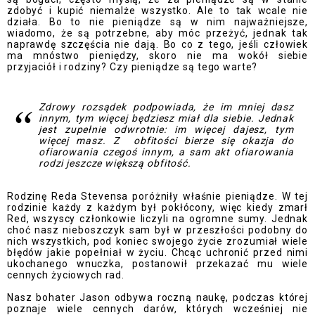
zdobyć i kupić niemalże wszystko. Ale to tak wcale nie
działa. Bo to nie pieniądze są w nim najważniejsze,
wiadomo, że są potrzebne, aby móc przeżyć, jednak tak
naprawdę szczęścia nie dają. Bo co z tego, jeśli człowiek
ma mnóstwo pieniędzy, skoro nie ma wokół siebie
przyjaciół i rodziny? Czy pieniądze są tego warte?
Zdrowy rozsądek podpowiada, że im mniej dasz
innym, tym więcej będziesz miał dla siebie. Jednak
jest zupełnie odwrotnie: im więcej dajesz, tym
więcej masz. Z
obfitości bierze się okazja do
ofiarowania czegoś innym, a sam akt ofiarowania
rodzi jeszcze większą obfitość.
Rodzinę Reda Stevensa poróżniły właśnie pieniądze. W tej
rodzinie każdy z każdym był pokłócony, więc kiedy zmarł
Red, wszyscy członkowie liczyli na ogromne sumy. Jednak
choć nasz nieboszczyk sam był w przeszłości podobny do
nich wszystkich, pod koniec swojego życie zrozumiał wiele
błędów jakie popełniał w życiu. Chcąc uchronić przed nimi
ukochanego wnuczka, postanowił przekazać mu wiele
cennych życiowych rad.
Nasz bohater Jason odbywa roczną naukę, podczas której
poznaje wiele cennych darów, których wcześniej nie