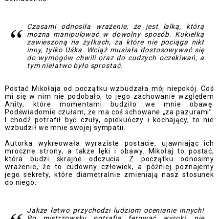
Czasami odnosiła wrażenie, że jest lalką, którą
można manipulować w dowolny sposób. Kukiełką
zawieszoną na żyłkach, za które nie pociąga nikt
inny, tylko Uśka. Wciąż musiała dostosowywać się
do wymogów chwili oraz do cudzych oczekiwań, a
tym niełatwo było sprostać.
Postać Mikołaja od początku wzbudzała mój niepokój. Coś
mi się w nim nie podobało, to jego zachowanie względem
Anity, które momentami budziło we mnie obawę.
Podświadomie czułam, że ma coś schowane „za pazurami”.
I chodź potrafił być czuły, opiekuńczy i kochający, to nie
wzbudził we mnie swojej sympatii.
Autorka wykreowała wyraziste postacie, ujawniając ich
mroczne strony, a także lęki i obawy. Mikołaj to postać,
która budzi skrajne odczucia. Z początku odnosimy
wrażenie, że to cudowny człowiek, a później poznajemy
jego sekrety, które diametralnie zmieniają nasz stosunek
do niego.
Jakże łatwo przychodzi ludziom ocenianie innych!
Po mistrzowsku potrafią ferować wyroki, nie