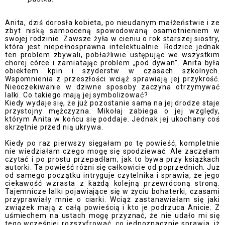
Anita, dziś dorosła kobieta, po nieudanym małżeństwie i ze
zbyt niską samooceną spowodowaną osamotnieniem w
swojej rodzinie. Zawsze żyła w cieniu o rok starszej siostry,
która jest niepełnosprawna intelektualnie. Rodzice jednak
ten problem zbywali, pobłażliwie ustępując we wszystkim
chorej córce i zamiatając problem „pod dywan”. Anita była
obiektem kpin i szyderstw w czasach szkolnych.
Wspomnienia z przeszłości wciąż sprawiają jej przykrość.
Nieoczekiwanie w dziwne sposoby zaczyna otrzymywać
lalki. Co takiego mają jej symbolizować?
Kiedy wydaje się, że już pozostanie sama na jej drodze staje
przystojny mężczyzna. Mikołaj zabiega o jej względy,
którym Anita w końcu się poddaje. Jednak jej ukochany coś
skrzętnie przed nią ukrywa.
Kiedy po raz pierwszy sięgałam po tę powieść, kompletnie
nie wiedziałam czego mogę się spodziewać. Ale zaczęłam
czytać i po prostu przepadłam, jak to bywa przy książkach
autorki. Ta powieść różni się całkowicie od poprzednich. Już
od samego początku intryguje czytelnika i sprawia, że jego
ciekawość wzrasta z każdą kolejną przewróconą stroną.
Tajemnicze lalki pojawiające się w życiu bohaterki, czasami
przyprawiały mnie o ciarki. Wciąż zastanawiałam się jaki
związek mają z całą powieścią i kto je podrzuca Anicie. Z
uśmiechem na ustach mogę przyznać, że nie udało mi się
tego wcześniej rozszyfrować, co jednoznacznie sprawia, iż