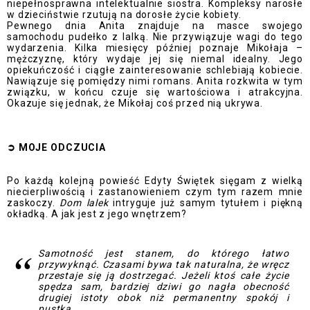
niepełnosprawna intelektualnie siostra. Kompleksy narosłe
w dzieciństwie rzutują na dorosłe życie kobiety.
Pewnego dnia Anita znajduje na masce swojego
samochodu pudełko z lalką. Nie przywiązuje wagi do tego
wydarzenia. Kilka miesięcy później poznaje Mikołaja –
mężczyznę, który wydaje jej się niemal idealny. Jego
opiekuńczość i ciągłe zainteresowanie schlebiają kobiecie.
Nawiązuje się pomiędzy nimi romans. Anita rozkwita w tym
związku, w końcu czuje się wartościowa i atrakcyjna.
Okazuje się jednak, że Mikołaj coś przed nią ukrywa.
➲
MOJE ODCZUCI
A
Po każdą kolejną powieść Edyty Świętek sięgam z wielką
niecierpliwością i zastanowieniem czym tym razem mnie
zaskoczy.
Dom lalek
intryguje już samym tytułem i piękną
okładką. A jak jest z jego wnętrzem?
Samotność jest stanem, do którego łatwo
przywyknąć. Czasami bywa tak naturalna, że wręcz
przestaje się ją dostrzegać. Jeżeli ktoś całe życie
spędza sam, bardziej dziwi go nagła obecność
drugiej istoty obok niż permanentny spokój i
pustka.