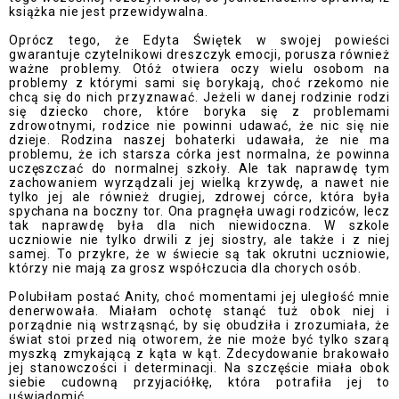
książka nie jest przewidywalna.
Oprócz tego, że Edyta Świętek w swojej powieści
gwarantuje czytelnikowi dreszczyk emocji, porusza również
ważne problemy. Otóż otwiera oczy wielu osobom na
problemy z którymi sami się borykają, choć rzekomo nie
chcą się do nich przyznawać. Jeżeli w danej rodzinie rodzi
się dziecko chore, które boryka się z problemami
zdrowotnymi, rodzice nie powinni udawać, że nic się nie
dzieje. Rodzina naszej bohaterki udawała, że nie ma
problemu, że ich starsza córka jest normalna, że powinna
uczęszczać do normalnej szkoły. Ale tak naprawdę tym
zachowaniem wyrządzali jej wielką krzywdę, a nawet nie
tylko jej ale również drugiej, zdrowej córce, która była
spychana na boczny tor. Ona pragnęła uwagi rodziców, lecz
tak naprawdę była dla nich niewidoczna. W szkole
uczniowie nie tylko drwili z jej siostry, ale także i z niej
samej. To przykre, że w świecie są tak okrutni uczniowie,
którzy nie mają za grosz współczucia dla chorych osób.
Polubiłam postać Anity, choć momentami jej uległość mnie
denerwowała. Miałam ochotę stanąć tuż obok niej i
porządnie nią wstrząsnąć, by się obudziła i zrozumiała, że
świat stoi przed nią otworem, że nie może być tylko szarą
myszką zmykającą z kąta w kąt. Zdecydowanie brakowało
jej stanowczości i determinacji. Na szczęście miała obok
siebie cudowną przyjaciółkę, która potrafiła jej to
uświadomić.