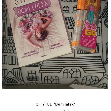
➲
TYTUŁ
"Dom lalek"