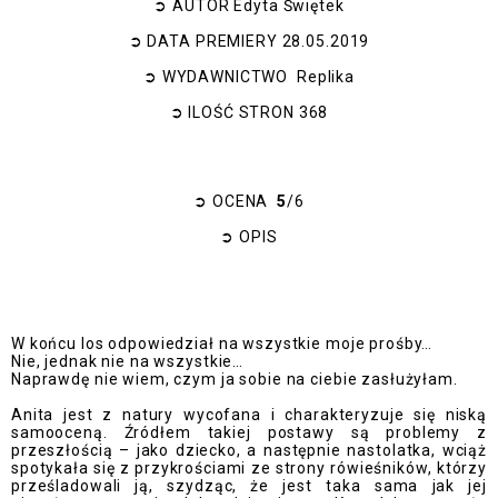
➲
AUTOR
Edyta Świętek
➲
DATA PREMIERY
28.05.2019
➲
WYDAWNICTWO
Replika
➲
ILOŚĆ STRON
368
➲
OCENA
5
/6
➲
OPIS
W końcu los odpowiedział na wszystkie moje prośby…
Nie, jednak nie na wszystkie…
Naprawdę nie wiem, czym ja sobie na ciebie zasłużyłam.
Anita jest z natury wycofana i charakteryzuje się niską
samooceną. Źródłem takiej postawy są problemy z
przeszłością – jako dziecko, a następnie nastolatka, wciąż
spotykała się z przykrościami ze strony rówieśników, którzy
prześladowali ją, szydząc, że jest taka sama jak jej