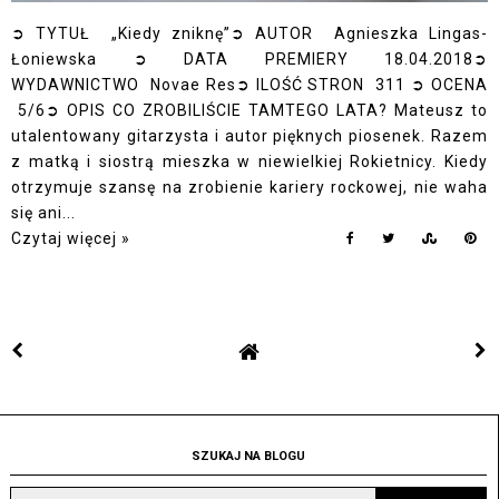
➲ TYTUŁ „Kiedy zniknę”➲ AUTOR Agnieszka Lingas-
Łoniewska ➲ DATA PREMIERY 18.04.2018➲
WYDAWNICTWO Novae Res➲ ILOŚĆ STRON 311 ➲ OCENA
5/6➲ OPIS CO ZROBILIŚCIE TAMTEGO LATA? Mateusz to
utalentowany gitarzysta i autor pięknych piosenek. Razem
z matką i siostrą mieszka w niewielkiej Rokietnicy. Kiedy
otrzymuje szansę na zrobienie kariery rockowej, nie waha
się ani...
Czytaj więcej »
SZUKAJ NA BLOGU