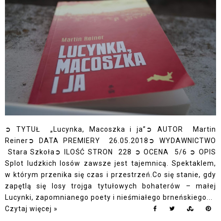
➲ TYTUŁ „Lucynka, Macoszka i ja”➲ AUTOR Martin
Reiner➲ DATA PREMIERY 26.05.2018➲ WYDAWNICTWO
Stara Szkoła➲ ILOŚĆ STRON 228 ➲ OCENA 5/6 ➲ OPIS
Splot ludzkich losów zawsze jest tajemnicą. Spektaklem,
w którym przenika się czas i przestrzeń.Co się stanie, gdy
zapętlą się losy trojga tytułowych bohaterów – małej
Lucynki, zapomnianego poety i nieśmiałego brneńskiego...
Czytaj więcej »