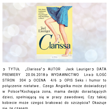
➲ TYTUŁ „Clarissa”➲ AUTOR Jack Lauriger➲ DATA
PREMIERY 20.06.2018➲ WYDAWNICTWO Lira➲ ILOŚĆ
STRON 304 ➲ OCENA 4/6 ➲ OPIS Seks i humor to
połączenie niełatwe… Czego Angielka może doświadczyć
w Polsce?Kochająca żona, mama dwójki dorastających
dzieci, spełniającą się w pracy zawodowej. Czy takiej
kobiecie może czegoś brakować do szczęścia? Okazuje
się, że czasem...