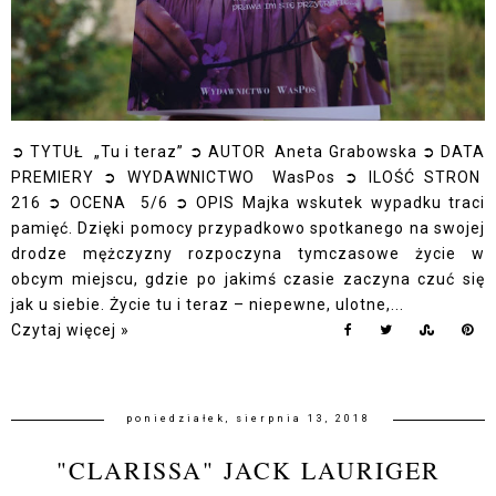
➲ TYTUŁ „Tu i teraz” ➲ AUTOR Aneta Grabowska ➲ DATA
PREMIERY ➲ WYDAWNICTWO WasPos ➲ ILOŚĆ STRON
216 ➲ OCENA 5/6 ➲ OPIS Majka wskutek wypadku traci
pamięć. Dzięki pomocy przypadkowo spotkanego na swojej
drodze mężczyzny rozpoczyna tymczasowe życie w
obcym miejscu, gdzie po jakimś czasie zaczyna czuć się
jak u siebie. Życie tu i teraz – niepewne, ulotne,...
Czytaj więcej »
poniedziałek, sierpnia 13, 2018
"CLARISSA" JACK LAURIGER