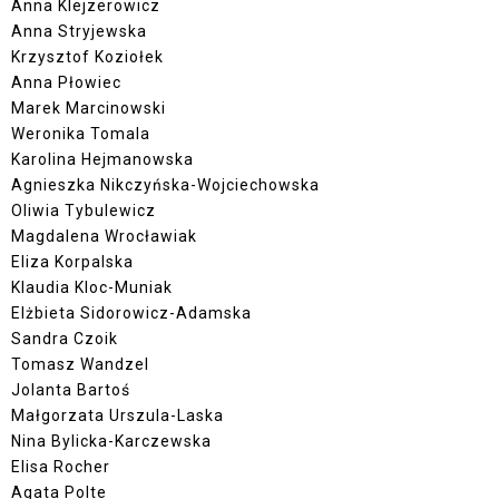
Anna Klejzerowicz
Anna Stryjewska
Krzysztof Koziołek
Anna Płowiec
Marek Marcinowski
Weronika Tomala
Karolina Hejmanowska
Agnieszka Nikczyńska-Wojciechowska
Oliwia Tybulewicz
Magdalena Wrocławiak
Eliza Korpalska
Klaudia Kloc-Muniak
Elżbieta Sidorowicz-Adamska
Sandra Czoik
Tomasz Wandzel
Jolanta Bartoś
Małgorzata Urszula-Laska
Nina Bylicka-Karczewska
Elisa Rocher
Agata Polte