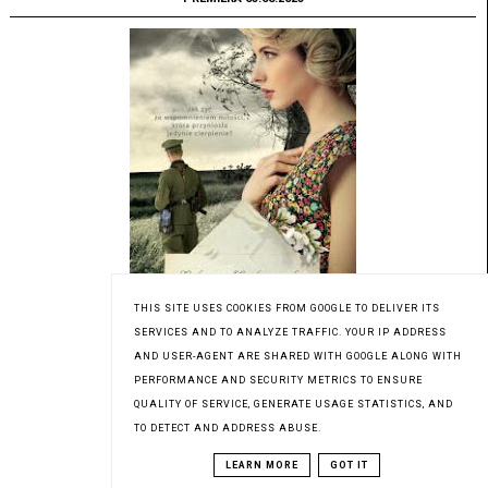
THIS SITE USES COOKIES FROM GOOGLE TO DELIVER ITS
SERVICES AND TO ANALYZE TRAFFIC. YOUR IP ADDRESS
AND USER-AGENT ARE SHARED WITH GOOGLE ALONG WITH
PERFORMANCE AND SECURITY METRICS TO ENSURE
Patronat medialny Czytaninki
QUALITY OF SERVICE, GENERATE USAGE STATISTICS, AND
TO DETECT AND ADDRESS ABUSE.
LEARN MORE
GOT IT
PREMIERA 03.08.2023