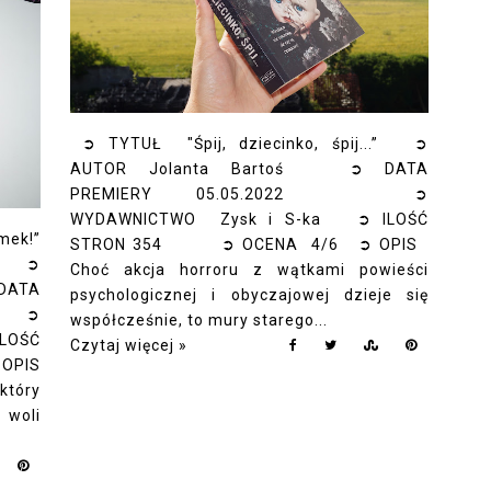
➲ TYTUŁ "Śpij, dziecinko, śpij...” ➲
AUTOR Jolanta Bartoś ➲ DATA
PREMIERY 05.05.2022 ➲
WYDAWNICTWO Zysk i S-ka ➲ ILOŚĆ
ek!”
STRON 354 ➲ OCENA 4/6 ➲ OPIS
c” ➲
Choć akcja horroru z wątkami powieści
ATA
psychologicznej i obyczajowej dzieje się
2 ➲
współcześnie, to mury starego...
LOŚĆ
Czytaj więcej »
OPIS
który
 woli