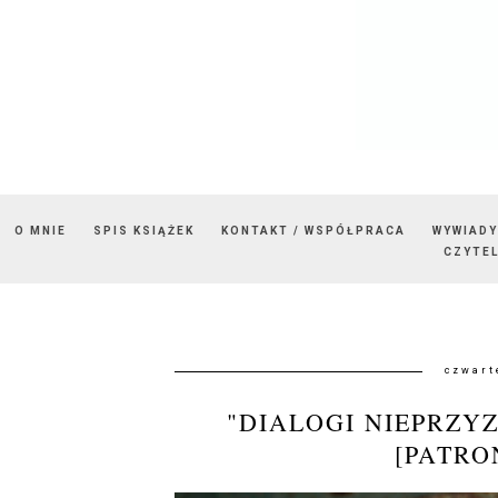
O MNIE
SPIS KSIĄŻEK
KONTAKT / WSPÓŁPRACA
WYWIADY
CZYTEL
czwart
"DIALOGI NIEPRZY
[PATRO