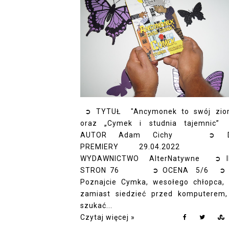
➲ TYTUŁ "Ancymonek to swój ziom
oraz „Cymek i studnia tajemni
AUTOR Adam Cichy ➲ D
PREMIERY 29.04.202
WYDAWNICTWO AlterNatywne ➲ I
STRON 76 ➲ OCENA 5/6 ➲ 
Poznajcie Cymka, wesołego chłopca, 
zamiast siedzieć przed komputerem,
szukać...
Czytaj więcej »