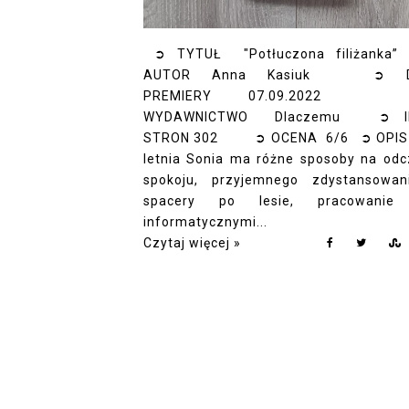
➲ TYTUŁ "Potłuczona filiżank
AUTOR Anna Kasiuk ➲ D
PREMIERY 07.09.202
WYDAWNICTWO Dlaczemu ➲ I
STRON 302 ➲ OCENA 6/6 ➲ OPIS
letnia Sonia ma różne sposoby na odc
spokoju, przyjemnego zdystansowa
spacery po lesie, pracowanie
informatycznymi...
Czytaj więcej »