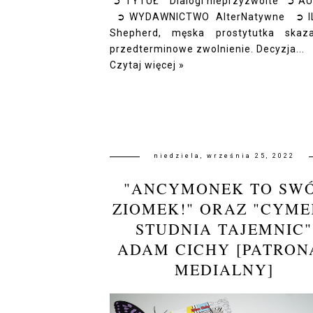
➲ TYTUŁ "Dialogi nieprzyzwoite” ➲ A
➲ WYDAWNICTWO AlterNatywne ➲ 
Shepherd, męska prostytutka ska
przedterminowe zwolnienie. Decyzja...
Czytaj więcej »
niedziela, września 25, 2022
"ANCYMONEK TO SW
ZIOMEK!" ORAZ "CYME
STUDNIA TAJEMNIC"
ADAM CICHY [PATRON
MEDIALNY]