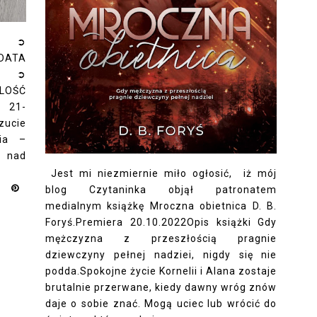
a” ➲
ATA
2 ➲
LOŚĆ
 21-
zucie
nia –
 nad
Jest mi niezmiernie miło ogłosić, iż mój
blog Czytaninka objął patronatem
medialnym książkę Mroczna obietnica D. B.
Foryś.Premiera 20.10.2022Opis książki Gdy
mężczyzna z przeszłością pragnie
dziewczyny pełnej nadziei, nigdy się nie
podda.Spokojne życie Kornelii i Alana zostaje
brutalnie przerwane, kiedy dawny wróg znów
daje o sobie znać. Mogą uciec lub wrócić do