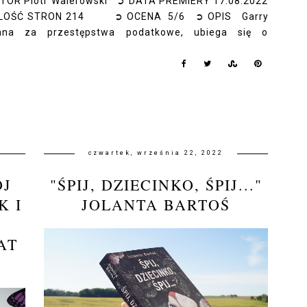
UTOR Piotr Walerowski ➲ DATA PREMIERY 17.08.2022
ILOŚĆ STRON 214 ➲ OCENA 5/6 ➲ OPIS Garry
zana za przestępstwa podatkowe, ubiega się o
czwartek, września 22, 2022
ÓJ
"ŚPIJ, DZIECINKO, ŚPIJ..."
K I
JOLANTA BARTOŚ
AT