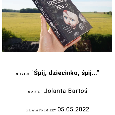
"Śpij, dziecinko, śpij...”
➲
TYTUŁ
Jolanta Bartoś
➲
AUTOR
05.05.2022
➲
DATA PREMIERY