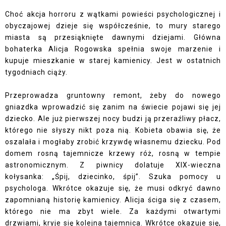
Choć akcja horroru z wątkami powieści psychologicznej i
obyczajowej dzieje się współcześnie, to mury starego
miasta są przesiąknięte dawnymi dziejami. Główna
bohaterka Alicja Rogowska spełnia swoje marzenie i
kupuje mieszkanie w starej kamienicy. Jest w ostatnich
tygodniach ciąży.
Przeprowadza gruntowny remont, żeby do nowego
gniazdka wprowadzić się zanim na świecie pojawi się jej
dziecko. Ale już pierwszej nocy budzi ją przeraźliwy płacz,
którego nie słyszy nikt poza nią. Kobieta obawia się, że
oszalała i mogłaby zrobić krzywdę własnemu dziecku. Pod
domem rosną tajemnicze krzewy róż, rosną w tempie
astronomicznym. Z piwnicy dolatuje XIX-wieczna
kołysanka: „Śpij, dziecinko, śpij”. Szuka pomocy u
psychologa. Wkrótce okazuje się, że musi odkryć dawno
zapomnianą historię kamienicy. Alicja ściga się z czasem,
którego nie ma zbyt wiele. Za każdymi otwartymi
drzwiami, kryje się kolejna tajemnica. Wkrótce okazuje się,