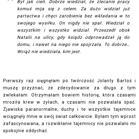
Był jak cień. Dobrze wiedział, że zlecanie pracy
komuś mija się z celem. Za dużo widział już
partactwa i chęci zarobienia bez wkładania w to
swojego wysiłku. On nigdy nie spał. Wiedział o
wszystkim i wszystko widział. Przeszedł obok
Natalii na ulicy, gdy ksiądz odprowadzał ją do
domu, i nawet na niego nie spojrzała. To dobrze…
Wciąż nie wiedziała, kim jest.
Pierwszy raz sięgnęłam po twórczość Jolanty Bartoś i
muszę przyznać, że zdecydowanie za długo z tym
zwlekałam. Otrzymałam bowiem historię, która czasami
mroziła krew w żyłach, a czasami nie pozwalała spać.
Zjawiska paranormalne, duchy i te wszystkie tajemnice
wciągnęły mnie w swój świat całkowicie. Byłam tym wprost
zafascynowana, a rozwikłanie tajemnicy nie pozwalało mi
spokojnie oddychać.