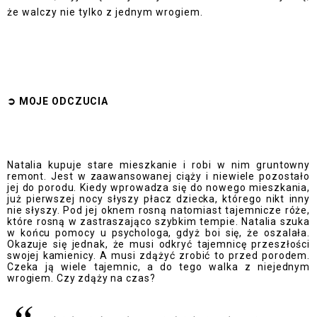
że walczy nie tylko z jednym wrogiem.
➲
MOJE ODCZUCI
A
Natalia kupuje stare mieszkanie i robi w nim gruntowny
remont. Jest w zaawansowanej ciąży i niewiele pozostało
jej do porodu. Kiedy wprowadza się do nowego mieszkania,
już pierwszej nocy słyszy płacz dziecka, którego nikt inny
nie słyszy. Pod jej oknem rosną natomiast tajemnicze róże,
które rosną w zastraszająco szybkim tempie. Natalia szuka
w końcu pomocy u psychologa, gdyż boi się, że oszalała.
Okazuje się jednak, że musi odkryć tajemnicę przeszłości
swojej kamienicy. A musi zdążyć zrobić to przed porodem.
Czeka ją wiele tajemnic, a do tego walka z niejednym
wrogiem. Czy zdąży na czas?