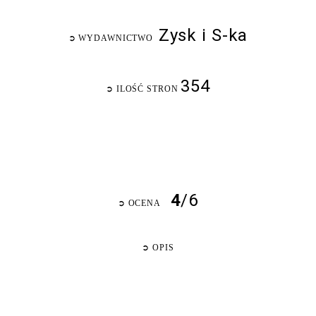
Zysk i S-ka
➲
WYDAWNICTWO
354
➲
ILOŚĆ STRON
4
/6
➲
OCENA
➲
OPIS