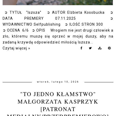
➲ TYTUŁ "Iszsza” ➲ AUTOR Elżbieta Kosobucka ➲
DATA PREMIERY 07.11.2025 ➲
WYDAWNICTWO Selfpublishing ➲ ILOŚĆ STRON 300
➲ OCENA 6/6 ➲ OPIS Wrogiem nie jest drugi człowiek a
zło, któremu muszę się oprzeć w mojej duszy, aby na
zadaną krzywdę odpowiedzieć miłością Iszsza...
Czytaj więcej »
wtorek, lutego 10, 2026
"TO JEDNO KŁAMSTWO"
MAŁGORZATA KASPRZYK
[PATRONAT