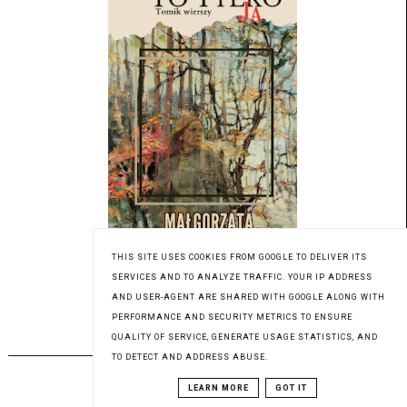
THIS SITE USES COOKIES FROM GOOGLE TO DELIVER ITS
SERVICES AND TO ANALYZE TRAFFIC. YOUR IP ADDRESS
Patronat medialny Czytaninki
AND USER-AGENT ARE SHARED WITH GOOGLE ALONG WITH
PERFORMANCE AND SECURITY METRICS TO ENSURE
QUALITY OF SERVICE, GENERATE USAGE STATISTICS, AND
PREMIERA 12.07.2023
TO DETECT AND ADDRESS ABUSE.
LEARN MORE
GOT IT