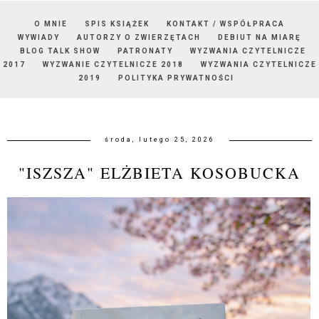
O MNIE
SPIS KSIĄŻEK
KONTAKT / WSPÓŁPRACA
WYWIADY
AUTORZY O ZWIERZĘTACH
DEBIUT NA MIARĘ
BLOG TALK SHOW
PATRONATY
WYZWANIA CZYTELNICZE
2017
WYZWANIE CZYTELNICZE 2018
WYZWANIA CZYTELNICZE
2019
POLITYKA PRYWATNOŚCI
środa, lutego 25, 2026
"ISZSZA" ELŻBIETA KOSOBUCKA