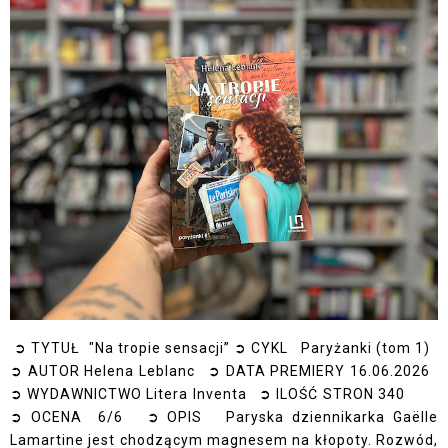
➲ TYTUŁ "Na tropie sensacji” ➲ CYKL Paryżanki (tom 1)
➲ AUTOR Helena Leblanc ➲ DATA PREMIERY 16.06.2026
➲ WYDAWNICTWO Litera Inventa ➲ ILOŚĆ STRON 340
➲ OCENA 6/6 ➲ OPIS Paryska dziennikarka Gaëlle
Lamartine jest chodzącym magnesem na kłopoty. Rozwód,