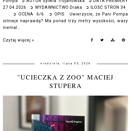
Pompa ➲ AUTOR Sylwia Trojanowska ➲ DATA PREMIERY
27.04.2026 ➲ WYDAWNICTWO Draka ➲ ILOŚĆ STRON 34
➲ OCENA 6/6 ➲ OPIS Uwierzycie, że Pani Pompa
istnieje naprawdę? Ma ponad trzy metry wysokości, waży
niemal...
Czytaj więcej »
niedziela, lipca 05, 2026
"UCIECZKA Z ZOO" MACIEJ
STUPERA