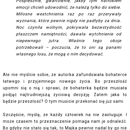
Pospiesznie, gwałtownie, jakby tym natłokiem
emocji chcieli udowodnić, że należą tylko do siebie.
Miłosne westchnienia raz po raz przerywały
wyznania, które pewnie nigdy nie padłyby za dnia.
Noc czyniła wolnym, pokrywała bezwstydność
płaszczem namiętności, dawała wytchnienie od
niepewnego jutra. Właśnie tego oboje
potrzebowali – poczucia, że to oni są panami
własnego losu, że mogą o nim decydować.
Ale nie myślcie sobie, że autorka zafundowała bohaterce
łatwego i przyjemnego nowego życia. Bo przeszłość
upomni się o nią i sprawi, że bohaterka będzie musiała
podjąć najtrudniejszą życiową decyzję. Zatem jaka to
będzie przeszłość? O tym musicie przekonać się już sami.
Szczęście, myślę, że każdy człowiek na nie zasługuje. I
może czasem to przeznaczenie pomaga nam je odnaleźć.
Bo gdyby nie stało się tak, to Majka pewnie nadal by go nie