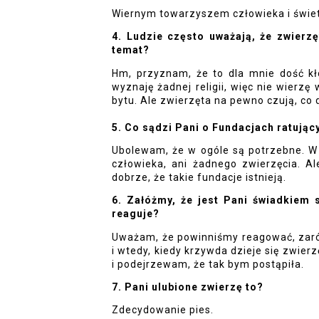
Wiernym towarzyszem człowieka i świ
4. Ludzie często uważają, że zwierzęt
temat?
Hm, przyznam, że to dla mnie dość kło
wyznaję żadnej religii, więc nie wierzę
bytu. Ale zwierzęta na pewno czują, co
5. Co sądzi Pani o Fundacjach ratując
Ubolewam, że w ogóle są potrzebne. W 
człowieka, ani żadnego zwierzęcia. Al
dobrze, że takie fundacje istnieją.
6. Załóżmy, że jest Pani świadkiem s
reaguje?
Uważam, że powinniśmy reagować, zarów
i wtedy, kiedy krzywda dzieje się zwier
i podejrzewam, że tak bym postąpiła.
7. Pani ulubione zwierzę to?
Zdecydowanie pies.