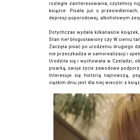
rozległe zainteresowania, czytelnicy n
książce. Pisała już o przesiedleniach
depresji poporodowej, alkoholowym ze
Dotychczas wydała kilkanaście książek, 
Stan nie! błogosławiony czy W cieniu ta
Zaczęła pisać po urodzeniu drugiego d
nie przeszkadza w samorealizacji i spe
Urodziła się i wychowała w Czeladzi, o
pisarką, swoje życie zawodowe podpor
Interesuje się historią najnowszą, ps
ciężkim dniu jest dla niej wieczór z ksi