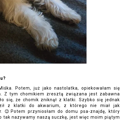
iu?
iśka. Potem, już jako nastolatka, opiekowałam się 
m. Z tym chomikiem zresztą związana jest zabawna 
o się, że chomik zniknął z klatki. Szybko się jednak 
ił z klatki do akwarium, z którego nie miał jak 
. 
😉
Potem przyniosłam do domu psa-znajdę, który 
o tak nazywamy naszą suczkę, jest więc moim piątym 