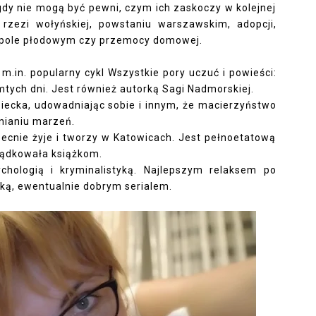
igdy nie mogą być pewni, czym ich zaskoczy w kolejnej
, rzezi wołyńskiej, powstaniu warszawskim, adopcji,
spole płodowym czy przemocy domowej.
m.in. popularny cykl Wszystkie pory uczuć i powieści:
mtych dni. Jest również autorką Sagi Nadmorskiej.
ziecka, udowadniając sobie i innym, że macierzyństwo
łnianiu marzeń.
becnie żyje i tworzy w Katowicach. Jest pełnoetatową
ządkowała książkom.
ychologią i kryminalistyką. Najlepszym relaksem po
ążką, ewentualnie dobrym serialem.