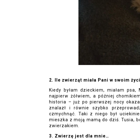
2. Ile zwierząt miała Pani w swoim życ
Kiedy byłam dzieckiem, miałam psa, M
najpierw żółwiem, a później chomikie
historia – już po pierwszej nocy okazał
znalazł i równie szybko przeprowadz
czmychnąć. Taki z niego był uciekinier
mieszka z moją mamą do dziś. Tusia, b
zwierzakiem.
3. Zwierzę jest dla mnie…