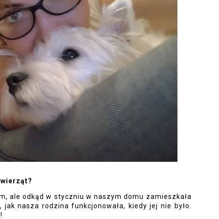
zwierząt? 
m, ale odkąd w styczniu w naszym domu zamieszkała 
urocza white terierka, zastanawiam się, jak nasza rodzina funkcjonowała, kiedy jej nie było. 
!