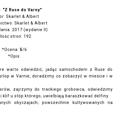
ł:
"Z Ruse do Varny"
or: Skarlet & Albert
ctwo: Skarlet & Albert
ania: 2017 (wydanie II)
Ilość stron: 192
*Ocena:
5
/6
*Opis:
óre warto odwiedzić, jadąc samochodem z Ruse do
 urlop w Varnie, doradzimy co zobaczyć w mieście i w
orów, zajrzymy do trackiego grobowca, odwiedzimy
klif u stóp którego, uwielbiają baraszkować delfiny.
nych obyczajach, powszechnie kultywowanych na