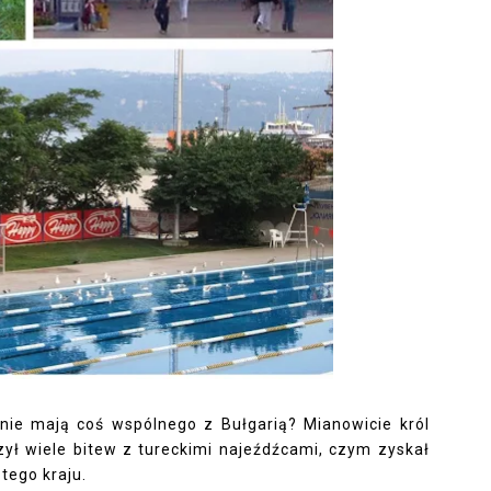
enie mają coś wspólnego z Bułgarią? Mianowicie król
ł wiele bitew z tureckimi najeźdźcami, czym zyskał
tego kraju.