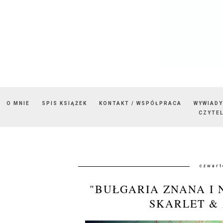
O MNIE
SPIS KSIĄŻEK
KONTAKT / WSPÓŁPRACA
WYWIADY
CZYTEL
czwart
"BUŁGARIA ZNANA I 
SKARLET & 