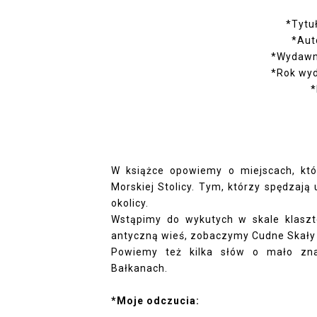
*Tytu
*Aut
*Wydawni
*Rok wyd
*
W książce opowiemy o miejscach, kt
Morskiej Stolicy. Tym, którzy spędzają
okolicy.
Wstąpimy do wykutych w skale klaszt
antyczną wieś, zobaczymy Cudne Skały i 
Powiemy też kilka słów o mało zna
Bałkanach.
*Moje odczucia: