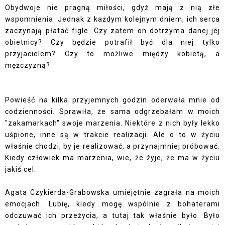
Obydwoje nie pragną miłości, gdyż mają z nią złe
wspomnienia. Jednak z każdym kolejnym dniem, ich serca
zaczynają płatać figle. Czy zatem on dotrzyma danej jej
obietnicy? Czy będzie potrafił być dla niej tylko
przyjacielem? Czy to możliwe między kobietą, a
mężczyzną?
Powieść na kilka przyjemnych godzin oderwała mnie od
codzienności. Sprawiła, że sama odgrzebałam w moich
"zakamarkach" swoje marzenia. Niektóre z nich były lekko
uśpione, inne są w trakcie realizacji. Ale o to w życiu
właśnie chodzi, by je realizować, a przynajmniej próbować.
Kiedy człowiek ma marzenia, wie, że żyje, że ma w życiu
jakiś cel.
Agata Czykierda-Grabowska umiejętnie zagrała na moich
emocjach. Lubię, kiedy mogę wspólnie z bohaterami
odczuwać ich przeżycia, a tutaj tak właśnie było. Było