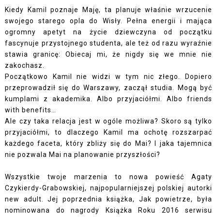
Kiedy Kamil poznaje Maję, ta planuje właśnie wrzucenie
swojego starego opla do Wisły. Pełna energii i mająca
ogromny apetyt na życie dziewczyna od początku
fascynuje przystojnego studenta, ale też od razu wyraźnie
stawia granicę: Obiecaj mi, że nigdy się we mnie nie
zakochasz.
Początkowo Kamil nie widzi w tym nic złego. Dopiero
przeprowadził się do Warszawy, zaczął studia. Mogą być
kumplami z akademika. Albo przyjaciółmi. Albo friends
with benefits…
Ale czy taka relacja jest w ogóle możliwa? Skoro są tylko
przyjaciółmi, to dlaczego Kamil ma ochotę rozszarpać
każdego faceta, który zbliży się do Mai? I jaka tajemnica
nie pozwala Mai na planowanie przyszłości?
Wszystkie twoje marzenia to nowa powieść Agaty
Czykierdy-Grabowskiej, najpopularniejszej polskiej autorki
new adult. Jej poprzednia książka, Jak powietrze, była
nominowana do nagrody Książka Roku 2016 serwisu