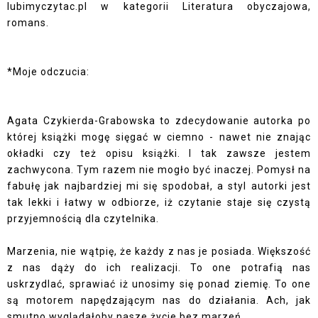
lubimyczytac.pl w kategorii Literatura obyczajowa,
romans.
*Moje odczucia:
Agata Czykierda-Grabowska to zdecydowanie autorka po
której książki mogę sięgać w ciemno - nawet nie znając
okładki czy też opisu książki. I tak zawsze jestem
zachwycona. Tym razem nie mogło być inaczej. Pomysł na
fabułę jak najbardziej mi się spodobał, a styl autorki jest
tak lekki i łatwy w odbiorze, iż czytanie staje się czystą
przyjemnością dla czytelnika.
Marzenia, nie wątpię, że każdy z nas je posiada. Większość
z nas dąży do ich realizacji. To one potrafią nas
uskrzydlać, sprawiać iż unosimy się ponad ziemię. To one
są motorem napędzającym nas do działania. Ach, jak
smutno wyglądałoby nasze życie bez marzeń.