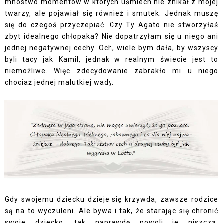
mnóstwo momentów w których uśmiech nie znikał z mojej
twarzy, ale pojawiał się również i smutek. Jednak muszę
się do czegoś przyczepiać. Czy Ty Agato nie stworzyłaś
zbyt idealnego chłopaka? Nie dopatrzyłam się u niego ani
jednej negatywnej cechy. Och, wiele bym dała, by wszyscy
byli tacy jak Kamil, jednak w realnym świecie jest to
niemożliwe. Więc zdecydowanie zabrakło mi u niego
chociaż jednej malutkiej wady.
Gdy swojemu dziecku dzieje się krzywda, zawsze rodzice
są na to wyczuleni. Ale bywa i tak, że starając się chronić
swoje dziecko, tak naprawdę powoli je niszczą.