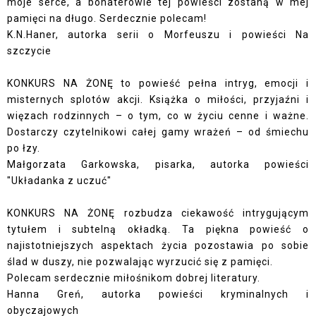
moje serce, a bohaterowie tej powieści zostaną w mej
pamięci na długo. Serdecznie polecam!
K.N.Haner, autorka serii o Morfeuszu i powieści Na
szczycie
KONKURS NA ŻONĘ to powieść pełna intryg, emocji i
misternych splotów akcji. Książka o miłości, przyjaźni i
więzach rodzinnych – o tym, co w życiu cenne i ważne.
Dostarczy czytelnikowi całej gamy wrażeń – od śmiechu
po łzy.
Małgorzata Garkowska, pisarka, autorka powieści
"Układanka z uczuć"
KONKURS NA ŻONĘ rozbudza ciekawość intrygującym
tytułem i subtelną okładką. Ta piękna powieść o
najistotniejszych aspektach życia pozostawia po sobie
ślad w duszy, nie pozwalając wyrzucić się z pamięci.
Polecam serdecznie miłośnikom dobrej literatury.
Hanna Greń, autorka powieści kryminalnych i
obyczajowych