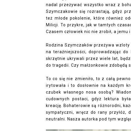
nadal przeżywać wszystko wraz z bohat
Szymczakowie się rozrastają, gdyż pr
też młode pokolenie, które również 
Milicji. To przykre, jak w tamtych czasa
Czasem człowiek nic nie zrobił, a jemu i
Rodzina Szymczaków przeżywa wzloty i 
na teraźniejszości, doprowadzając do 
skrzętnie ukrywali przez wiele lat, będ
do tragedii. Czy małżonkowie zdobędą si
To co się nie zmieniło, to z całą pewno
irytowała i to dosłownie na każdym k
czubek własnego nosa osobą? Wiadom
cudownych postaci, gdyż lektura był
kreację. Bohaterowie są różnorodni, każ
sympatyczni, wręcz do rany przyłóż, d
neutralni. Nasza autorka pod tym wzglę