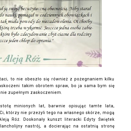
ci, to nie obeszło się również z pożegnaniem kilku
zaskoczeni takim obrotem spraw, bo ja sama bym się
 mnie zupełnym zaskoczeniem.
totę minionych lat, barwnie opisując tamte lata,
Ci, którzy nie przeżyli tego na własnego skórze, mogą
leją Róż. Doskonały kunszt literacki Edyty Świętek
ncholijny nastrój, a docierając na ostatnią stronę