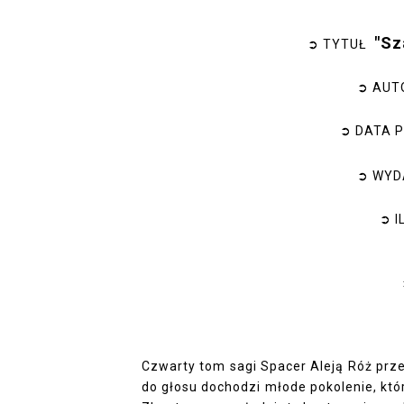
"Sz
➲ TYTUŁ
➲ AUT
➲ DATA 
➲ WY
➲ 
Czwarty tom sagi Spacer Aleją Róż prze
do głosu dochodzi młode pokolenie, które