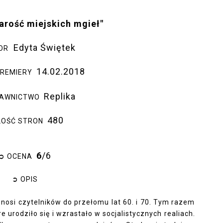
arość miejskich mgieł"
Edyta Świętek
OR
14.02.2018
PREMIERY
Replika
DAWNICTWO
480
ILOŚĆ STRON
6
/6
➲ OCENA
➲ OPIS
nosi czytelników do przełomu lat 60. i 70. Tym razem
 urodziło się i wzrastało w socjalistycznych realiach.