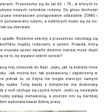
erami. Przenosimy się do lat 60. i 70., w których to
zybywa nowych członków rodziny. Do głosu dochodzi
odczuwa niewłaściwe postępowanie oddziałów ZOMO i
ch poniewierano ludźmi, a niektórych miało się za nic.
 tak się oberwało.
upadki. Rodzinne sekrety z przeszłości odciskają się
konfliktu między rodzicami, a synem. Prawda, którą
zie musiała ujrzeć światło dzienne inaczej może dojść
ę na to, by wyjawić sekret synowi?
ścią mój stosunek do Kazi. Jejku, jak ta kobieta mnie
roku. Jak można być tak pozbawioną i zapatrzoną w
e jednak to, że Edyta nie mogła stworzyć samych
aby nijaka. Tutaj każdy z bohaterów ma doskonałą
dy z nich cechuje się czymś innym. Jedni są niezwykle
rudzy pałają nienawiścią, a jeszcze inni są bardziej
dem wykonała kawał dobrej pracy.