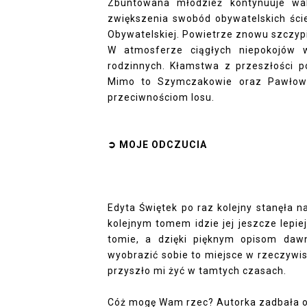
Zbuntowana młodzież kontynuuje wal
zwiększenia swobód obywatelskich ście
Obywatelskiej. Powietrze znowu szczypi
W atmosferze ciągłych niepokojów 
rodzinnych. Kłamstwa z przeszłości p
Mimo to Szymczakowie oraz Pawłows
przeciwnościom losu.
➲ MOJE ODCZUCIA
Edyta Świętek po raz kolejny stanęła 
kolejnym tomem idzie jej jeszcze lep
tomie, a dzięki pięknym opisom daw
wyobrazić sobie to miejsce w rzeczywist
przyszło mi żyć w tamtych czasach.
Cóż mogę Wam rzec? Autorka zadbała o t