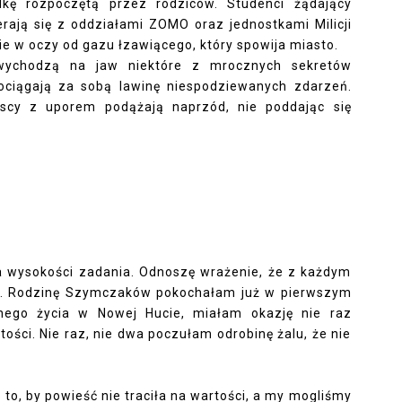
kę rozpoczętą przez rodziców. Studenci żądający
rają się z oddziałami ZOMO oraz jednostkami Milicji
e w oczy od gazu łzawiącego, który spowija miasto.
wychodzą na jaw niektóre z mrocznych sekretów
ociągają za sobą lawinę niespodziewanych zdarzeń.
cy z uporem podążają naprzód, nie poddając się
na wysokości zadania. Odnoszę wrażenie, że z każdym
iej. Rodzinę Szymczaków pokochałam już w pierwszym
nego życia w Nowej Hucie, miałam okazję nie raz
ości. Nie raz, nie dwa poczułam odrobinę żalu, że nie
o, by powieść nie traciła na wartości, a my mogliśmy