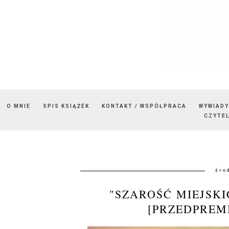
O MNIE
SPIS KSIĄŻEK
KONTAKT / WSPÓŁPRACA
WYWIADY
CZYTEL
śro
"SZAROŚĆ MIEJSKI
[PRZEDPREM