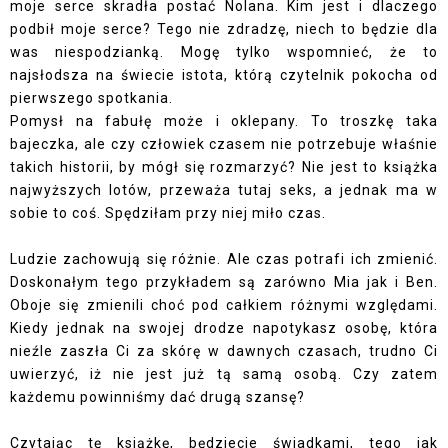
moje serce skradła postać Nolana. Kim jest i dlaczego
podbił moje serce? Tego nie zdradzę, niech to będzie dla
was niespodzianką. Mogę tylko wspomnieć, że to
najsłodsza na świecie istota, którą czytelnik pokocha od
pierwszego spotkania.
Pomysł na fabułę może i oklepany. To troszkę taka
bajeczka, ale czy człowiek czasem nie potrzebuje właśnie
takich historii, by mógł się rozmarzyć? Nie jest to książka
najwyższych lotów, przeważa tutaj seks, a jednak ma w
sobie to coś. Spędziłam przy niej miło czas.
Ludzie zachowują się różnie. Ale czas potrafi ich zmienić.
Doskonałym tego przykładem są zarówno Mia jak i Ben.
Oboje się zmienili choć pod całkiem różnymi względami.
Kiedy jednak na swojej drodze napotykasz osobę, która
nieźle zaszła Ci za skórę w dawnych czasach, trudno Ci
uwierzyć, iż nie jest już tą samą osobą. Czy zatem
każdemu powinniśmy dać drugą szansę?
Czytając tę książkę, będziecie świadkami, tego jak