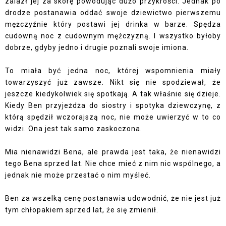
zalazł jej za skórę powodując dużo przykrości. Jednak po
drodze postanawia oddać swoje dziewictwo pierwszemu
mężczyźnie który postawi jej drinka w barze. Spędza
cudowną noc z cudownym mężczyzną. I wszystko byłoby
dobrze, gdyby jedno i drugie poznali swoje imiona.
To miała być jedna noc, której wspomnienia miały
towarzyszyć już zawsze. Nikt się nie spodziewał, że
jeszcze kiedykolwiek się spotkają. A tak właśnie się dzieje.
Kiedy Ben przyjeżdża do siostry i spotyka dziewczynę, z
którą spędził wczorajszą noc, nie może uwierzyć w to co
widzi. Ona jest tak samo zaskoczona.
Mia nienawidzi Bena, ale prawda jest taka, że nienawidzi
tego Bena sprzed lat. Nie chce mieć z nim nic wspólnego, a
jednak nie może przestać o nim myśleć.
Ben za wszelką cenę postanawia udowodnić, że nie jest już
tym chłopakiem sprzed lat, że się zmienił.