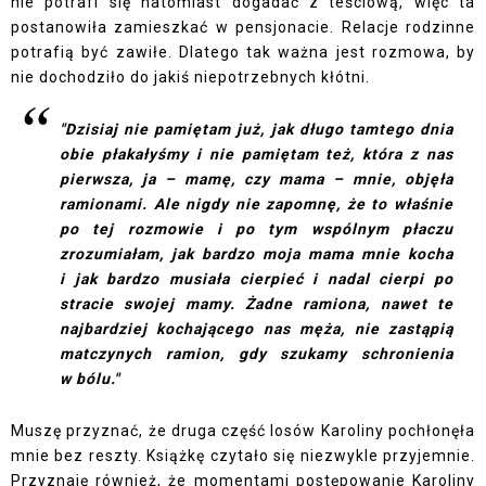
nie potrafi się natomiast dogadać z teściową, więc ta
postanowiła zamieszkać w pensjonacie. Relacje rodzinne
potrafią być zawiłe. Dlatego tak ważna jest rozmowa, by
nie dochodziło do jakiś niepotrzebnych kłótni.
"Dzisiaj nie pamiętam już, jak długo tamtego dnia
obie płakałyśmy i nie pamiętam też, która z nas
pierwsza, ja – mamę, czy mama – mnie, objęła
ramionami. Ale nigdy nie zapomnę, że to właśnie
po tej rozmowie i po tym wspólnym płaczu
zrozumiałam, jak bardzo moja mama mnie kocha
i jak bardzo musiała cierpieć i nadal cierpi po
stracie swojej mamy. Żadne ramiona, nawet te
najbardziej kochającego nas męża, nie zastąpią
matczynych ramion, gdy szukamy schronienia
w bólu."
Muszę przyznać, że druga część losów Karoliny pochłonęła
mnie bez reszty. Książkę czytało się niezwykle przyjemnie.
Przyznaję również, że momentami postępowanie Karoliny