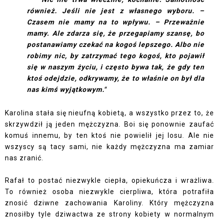
również. Jeśli nie jest z własnego wyboru. –
Czasem nie mamy na to wpływu. – Przeważnie
mamy. Ale zdarza się, że przegapiamy szansę, bo
postanawiamy czekać na kogoś lepszego. Albo nie
robimy nic, by zatrzymać tego kogoś, kto pojawił
się w naszym życiu, i często bywa tak, że gdy ten
ktoś odejdzie, odkrywamy, że to właśnie on był dla
nas kimś wyjątkowym."
Karolina stała się nieufną kobietą, a wszystko przez to, że
skrzywdził ją jeden mężczyzna. Boi się ponownie zaufać
komuś innemu, by ten ktoś nie powielił jej losu. Ale nie
wszyscy są tacy sami, nie każdy mężczyzna ma zamiar
nas zranić.
Rafał to postać niezwykle ciepła, opiekuńcza i wrażliwa.
To również osoba niezwykle cierpliwa, która potrafiła
znosić dziwne zachowania Karoliny. Który mężczyzna
znosiłby tyle dziwactwa ze strony kobiety w normalnym