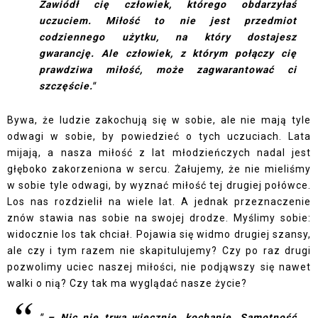
Zawiódł cię człowiek, którego obdarzyłaś
uczuciem. Miłość to nie jest przedmiot
codziennego użytku, na który dostajesz
gwarancję. Ale człowiek, z którym połączy cię
prawdziwa miłość, może zagwarantować ci
szczęście."
Bywa, że ludzie zakochują się w sobie, ale nie mają tyle
odwagi w sobie, by powiedzieć o tych uczuciach. Lata
mijają, a nasza miłość z lat młodzieńczych nadal jest
głęboko zakorzeniona w sercu. Żałujemy, że nie mieliśmy
w sobie tyle odwagi, by wyznać miłość tej drugiej połówce.
Los nas rozdzielił na wiele lat. A jednak przeznaczenie
znów stawia nas sobie na swojej drodze. Myślimy sobie:
widocznie los tak chciał. Pojawia się widmo drugiej szansy,
ale czy i tym razem nie skapitulujemy? Czy po raz drugi
pozwolimy uciec naszej miłości, nie podjąwszy się nawet
walki o nią? Czy tak ma wyglądać nasze życie?
" – Nic nie trwa wiecznie, kochanie. Samotność