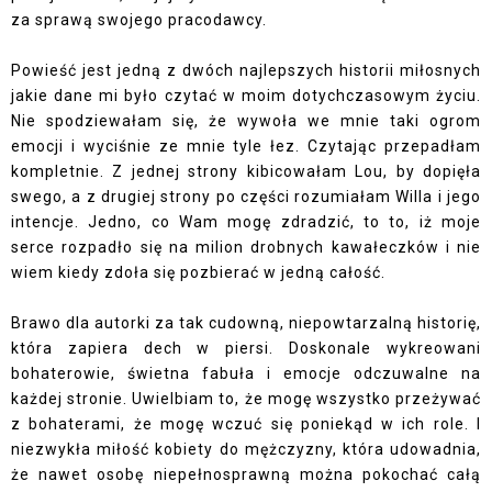
za sprawą swojego pracodawcy.
Powieść jest jedną z dwóch najlepszych historii miłosnych
jakie dane mi było czytać w moim dotychczasowym życiu.
Nie spodziewałam się, że wywoła we mnie taki ogrom
emocji i wyciśnie ze mnie tyle łez. Czytając przepadłam
kompletnie. Z jednej strony kibicowałam Lou, by dopięła
swego, a z drugiej strony po części rozumiałam Willa i jego
intencje. Jedno, co Wam mogę zdradzić, to to, iż moje
serce rozpadło się na milion drobnych kawałeczków i nie
wiem kiedy zdoła się pozbierać w jedną całość.
Brawo dla autorki za tak cudowną, niepowtarzalną historię,
która zapiera dech w piersi. Doskonale wykreowani
bohaterowie, świetna fabuła i emocje odczuwalne na
każdej stronie. Uwielbiam to, że mogę wszystko przeżywać
z bohaterami, że mogę wczuć się poniekąd w ich role. I
niezwykła miłość kobiety do mężczyzny, która udowadnia,
że nawet osobę niepełnosprawną można pokochać całą