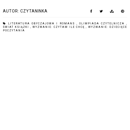
AUTOR:
CZYTANINKA
LITERATURA OBYCZAJOWA I ROMANS
,
OLIMPIADA CZYTELNICZA
,
ŚWIAT KSIĄŻKI
,
WYZWANIE: CZYTAM ILE CHCĘ
,
WYZWANIE: DZIECIĘCE
POCZYTANIA