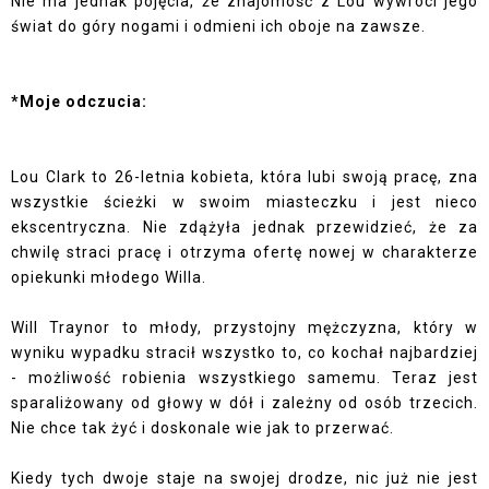
Nie ma jednak pojęcia, że znajomość z Lou wywróci jego
świat do góry nogami i odmieni ich oboje na zawsze.
*Moje odczucia:
Lou Clark to 26-letnia kobieta, która lubi swoją pracę, zna
wszystkie ścieżki w swoim miasteczku i jest nieco
ekscentryczna. Nie zdążyła jednak przewidzieć, że za
chwilę straci pracę i otrzyma ofertę nowej w charakterze
opiekunki młodego Willa.
Will Traynor to młody, przystojny mężczyzna, który w
wyniku wypadku stracił wszystko to, co kochał najbardziej
- możliwość robienia wszystkiego samemu. Teraz jest
sparaliżowany od głowy w dół i zależny od osób trzecich.
Nie chce tak żyć i doskonale wie jak to przerwać.
Kiedy tych dwoje staje na swojej drodze, nic już nie jest