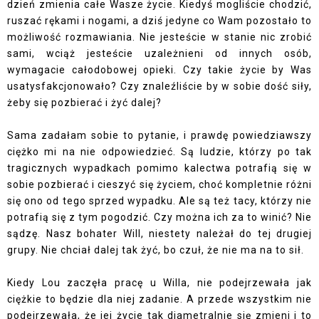
dzień zmienia całe Wasze życie. Kiedyś mogliście chodzić,
ruszać rękami i nogami, a dziś jedyne co Wam pozostało to
możliwość rozmawiania. Nie jesteście w stanie nic zrobić
sami, wciąż jesteście uzależnieni od innych osób,
wymagacie całodobowej opieki. Czy takie życie by Was
usatysfakcjonowało? Czy znaleźliście by w sobie dość siły,
żeby się pozbierać i żyć dalej?
Sama zadałam sobie to pytanie, i prawdę powiedziawszy
ciężko mi na nie odpowiedzieć. Są ludzie, którzy po tak
tragicznych wypadkach pomimo kalectwa potrafią się w
sobie pozbierać i cieszyć się życiem, choć kompletnie różni
się ono od tego sprzed wypadku. Ale są też tacy, którzy nie
potrafią się z tym pogodzić. Czy można ich za to winić? Nie
sądzę. Nasz bohater Will, niestety należał do tej drugiej
grupy. Nie chciał dalej tak żyć, bo czuł, że nie ma na to sił.
Kiedy Lou zaczęła pracę u Willa, nie podejrzewała jak
ciężkie to będzie dla niej zadanie. A przede wszystkim nie
podejrzewała, że jej życie tak diametralnie się zmieni i to