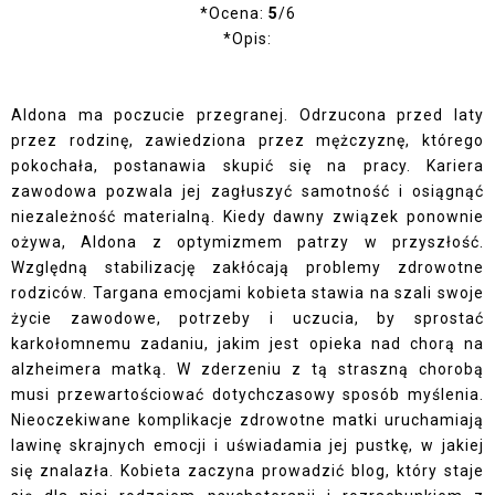
*Ocena:
5
/6
*Opis:
Aldona ma poczucie przegranej. Odrzucona przed laty
przez rodzinę, zawiedziona przez mężczyznę, którego
pokochała, postanawia skupić się na pracy. Kariera
zawodowa pozwala jej zagłuszyć samotność i osiągnąć
niezależność materialną. Kiedy dawny związek ponownie
ożywa, Aldona z optymizmem patrzy w przyszłość.
Względną stabilizację zakłócają problemy zdrowotne
rodziców. Targana emocjami kobieta stawia na szali swoje
życie zawodowe, potrzeby i uczucia, by sprostać
karkołomnemu zadaniu, jakim jest opieka nad chorą na
alzheimera matką. W zderzeniu z tą straszną chorobą
musi przewartościować dotychczasowy sposób myślenia.
Nieoczekiwane komplikacje zdrowotne matki uruchamiają
lawinę skrajnych emocji i uświadamia jej pustkę, w jakiej
się znalazła. Kobieta zaczyna prowadzić blog, który staje