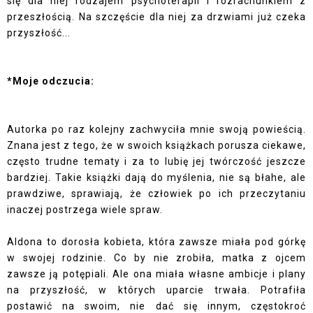
się dla niej rodzajem psychoterapii i rozrachunkiem z
przeszłością. Na szczęście dla niej za drzwiami już czeka
przyszłość...
*Moje odczucia:
Autorka po raz kolejny zachwyciła mnie swoją powieścią.
Znana jest z tego, że w swoich książkach porusza ciekawe,
często trudne tematy i za to lubię jej twórczość jeszcze
bardziej. Takie książki dają do myślenia, nie są błahe, ale
prawdziwe, sprawiają, że człowiek po ich przeczytaniu
inaczej postrzega wiele spraw.
Aldona to dorosła kobieta, która zawsze miała pod górkę
w swojej rodzinie. Co by nie zrobiła, matka z ojcem
zawsze ją potępiali. Ale ona miała własne ambicje i plany
na przyszłość, w których uparcie trwała. Potrafiła
postawić na swoim, nie dać się innym, częstokroć