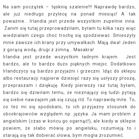
Na sam początek – tęsknię szalenie!!! Naprawdę bardzo,
ale już niedługo przylecę na ponad miesiąc! A tak
poważnie… Irlandia jest przede wszystkim zupełnie inna.
Zanim się tutaj przeprowadziłam, byłam tu kilka razy więc
wiedziałam czego choć trochę się spodziewać. Śmieszyły
mnie zawsze ich krany przy umywalkach. Mają dwa! Jeden
z gorącą wodą, drugi z zimną… Masakra!
Irlandia jest przede wszystkim ładnym krajem.
Jest
bardzo, ale to bardzo dużo pięknych miejsc. Dodatkowo
Irlandczycy są bardzo przyjaźni i grzeczni. Idąc do sklepu
albo restauracji najpierw dziesięć razy się usłyszy proszę,
przepraszam i dziękuję. Kiedy pierwszy raz tutaj byłam,
bardzo się dziwiłam temu, że nieznający się ludzi pytają
się siebie nawzajem jak się czują itd. To naprawdę miłe. To,
co też mi się spodobało, to ich przyjazny stosunek do
obcokrajowców względem np. języka. Ja mam problem z
angielskim (czas w końcu go ogarnąć!), ale kiedy w sklepie
powiem, że słabo mówię po angielsku, rozumieją to i
starają się tak dobierać słowa, bym mogła zrozumieć.