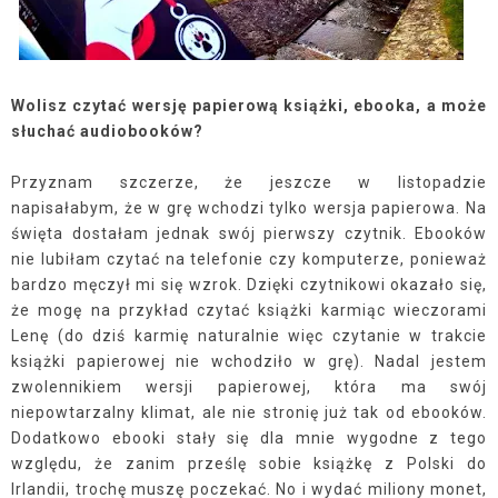
Wolisz czytać wersję papierową książki, ebooka, a może
słuchać audiobooków?
Przyznam szczerze, że jeszcze w listopadzie
napisałabym, że w grę wchodzi tylko wersja papierowa. Na
święta dostałam jednak swój pierwszy czytnik. Ebooków
nie lubiłam czytać na telefonie czy komputerze, ponieważ
bardzo męczył mi się wzrok. Dzięki czytnikowi okazało się,
że mogę na przykład czytać książki karmiąc wieczorami
Lenę (do dziś karmię naturalnie więc czytanie w trakcie
książki papierowej nie wchodziło w grę). Nadal jestem
zwolennikiem wersji papierowej, która ma swój
niepowtarzalny klimat, ale nie stronię już tak od ebooków.
Dodatkowo ebooki stały się dla mnie wygodne z tego
względu, że zanim prześlę sobie książkę z Polski do
Irlandii, trochę muszę poczekać. No i wydać miliony monet,