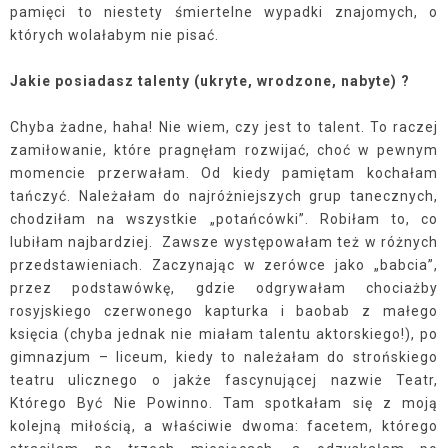
pamięci to niestety śmiertelne wypadki znajomych, o
których wolałabym nie pisać.
Jakie posiadasz talenty (ukryte, wrodzone, nabyte) ?
Chyba żadne, haha! Nie wiem, czy jest to talent. To raczej
zamiłowanie, które pragnęłam rozwijać, choć w pewnym
momencie przerwałam. Od kiedy pamiętam kochałam
tańczyć. Należałam do najróżniejszych grup tanecznych,
chodziłam na wszystkie „potańcówki”. Robiłam to, co
lubiłam najbardziej.
Zawsze występowałam też w różnych
przedstawieniach. Zaczynając w zerówce jako „babcia”,
przez podstawówkę, gdzie odgrywałam chociażby
rosyjskiego czerwonego kapturka i baobab z małego
księcia (chyba jednak nie miałam talentu aktorskiego!), po
gimnazjum – liceum, kiedy to należałam do strońskiego
teatru ulicznego o jakże fascynującej nazwie Teatr,
Którego Być Nie Powinno. Tam spotkałam się z moją
kolejną miłością, a właściwie dwoma: facetem, którego