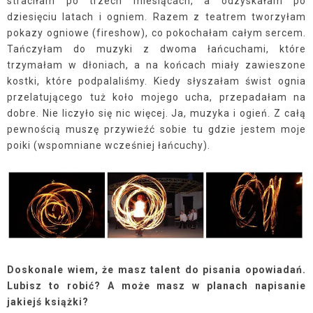
straciłam po trzech miesiącach, a odzyskałam po
dziesięciu latach i ogniem. Razem z teatrem tworzyłam
pokazy ogniowe (fireshow), co pokochałam całym sercem.
Tańczyłam do muzyki z dwoma łańcuchami, które
trzymałam w dłoniach, a na końcach miały zawieszone
kostki, które podpalaliśmy. Kiedy słyszałam świst ognia
przelatującego tuż koło mojego ucha, przepadałam na
dobre. Nie liczyło się nic więcej. Ja, muzyka i ogień. Z całą
pewnością muszę przywieźć sobie tu gdzie jestem moje
poiki (wspomniane wcześniej łańcuchy).
Doskonale wiem, że masz talent do pisania opowiadań.
Lubisz to robić? A może masz w planach napisanie
jakiejś książki?