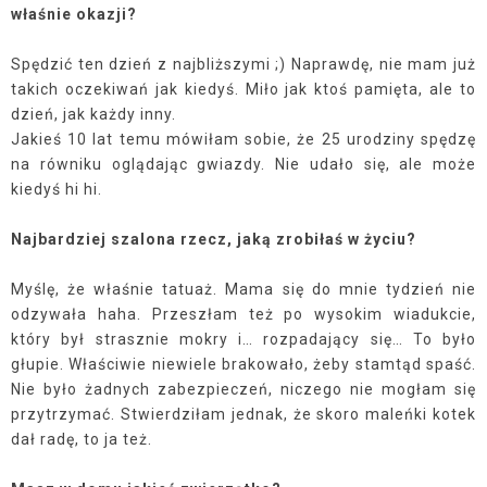
właśnie okazji?
Spędzić ten dzień z najbliższymi ;) Naprawdę, nie mam już
takich oczekiwań jak kiedyś. Miło jak ktoś pamięta, ale to
dzień, jak każdy inny.
Jakieś 10 lat temu mówiłam sobie, że 25 urodziny spędzę
na równiku oglądając gwiazdy. Nie udało się, ale może
kiedyś hi hi.
Najbardziej szalona rzecz, jaką zrobiłaś w życiu?
Myślę, że właśnie tatuaż. Mama się do mnie tydzień nie
odzywała haha. Przeszłam też po wysokim wiadukcie,
który był strasznie mokry i… rozpadający się… To było
głupie. Właściwie niewiele brakowało, żeby stamtąd spaść.
Nie było żadnych zabezpieczeń, niczego nie mogłam się
przytrzymać. Stwierdziłam jednak, że skoro maleńki kotek
dał radę, to ja też.