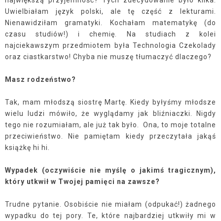
Uwielbiałam język polski, ale tę część z lekturami.
Nienawidziłam gramatyki. Kochałam matematykę (do
czasu studiów!) i chemię. Na studiach z kolei
najciekawszym przedmiotem była Technologia Czekolady
oraz ciastkarstwo! Chyba nie muszę tłumaczyć dlaczego?
Masz rodzeństwo?
Tak, mam młodszą siostrę Martę. Kiedy byłyśmy młodsze
wielu ludzi mówiło, że wyglądamy jak bliźniaczki. Nigdy
tego nie rozumiałam, ale już tak było.
Ona, to moje totalne
przeciwieństwo. Nie pamiętam kiedy przeczytała jakąś
książkę hi hi.
Wypadek (oczywiście nie myślę o jakimś tragicznym),
który utkwił w Twojej pamięci na zawsze?
Trudne pytanie. Osobiście nie miałam (odpukać!) żadnego
wypadku do tej pory. Te, które najbardziej utkwiły mi w