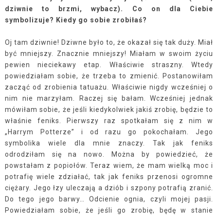
dziwnie to brzmi, wybacz). Co on dla Ciebie
symbolizuje? Kiedy go sobie zrobiłaś?
Oj tam dziwnie! Dziwne było to, że okazał się tak duży. Miał
być mniejszy. Znacznie mniejszy! Miałam w swoim życiu
pewien nieciekawy etap. Właściwie straszny. Wtedy
powiedziałam sobie, że trzeba to zmienić. Postanowiłam
zacząć od zrobienia tatuażu. Właściwie nigdy wcześniej o
nim nie marzyłam. Raczej się bałam. Wcześniej jednak
mówiłam sobie, że jeśli kiedykolwiek jakiś zrobię, będzie to
właśnie feniks. Pierwszy raz spotkałam się z nim w
„Harrym Potterze” i od razu go pokochałam. Jego
symbolika wiele dla mnie znaczy. Tak jak feniks
odrodziłam się na nowo. Można by powiedzieć, że
powstałam z popiołów. Teraz wiem, że mam wielką moc i
potrafię wiele zdziałać, tak jak feniks przenosi ogromne
ciężary. Jego łzy uleczają a dziób i szpony potrafią zranić.
Do tego jego barwy… Odcienie ognia, czyli mojej pasji.
Powiedziałam sobie, że jeśli go zrobię, będę w stanie