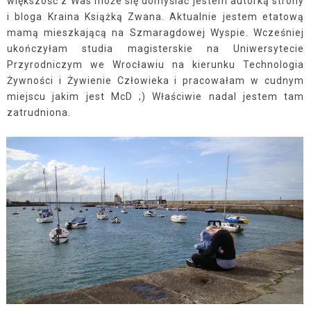
większość z Was może się domyślać jestem autorką strony
i bloga Kraina Książką Zwana. Aktualnie jestem etatową
mamą mieszkającą na Szmaragdowej Wyspie. Wcześniej
ukończyłam studia magisterskie na Uniwersytecie
Przyrodniczym we Wrocławiu na kierunku Technologia
Żywności i Żywienie Człowieka i pracowałam w cudnym
miejscu jakim jest McD ;) Właściwie nadal jestem tam
zatrudniona.