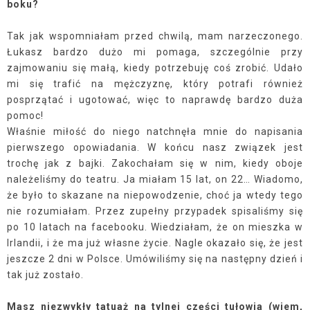
boku?
Tak jak wspomniałam przed chwilą, mam narzeczonego.
Łukasz bardzo dużo mi pomaga, szczególnie przy
zajmowaniu się małą, kiedy potrzebuję coś zrobić. Udało
mi się trafić na mężczyznę, który potrafi również
posprzątać i ugotować, więc to naprawdę bardzo duża
pomoc!
Właśnie miłość do niego natchnęła mnie do napisania
pierwszego opowiadania. W końcu nasz związek jest
trochę jak z bajki. Zakochałam się w nim, kiedy oboje
należeliśmy do teatru. Ja miałam 15 lat, on 22… Wiadomo,
że było to skazane na niepowodzenie, choć ja wtedy tego
nie rozumiałam. Przez zupełny przypadek spisaliśmy się
po 10 latach na facebooku. Wiedziałam, że on mieszka w
Irlandii, i że ma już własne życie. Nagle okazało się, że jest
jeszcze 2 dni w Polsce. Umówiliśmy się na następny dzień i
tak już zostało.
Masz niezwykły tatuaż na tylnej części tułowia (wiem,