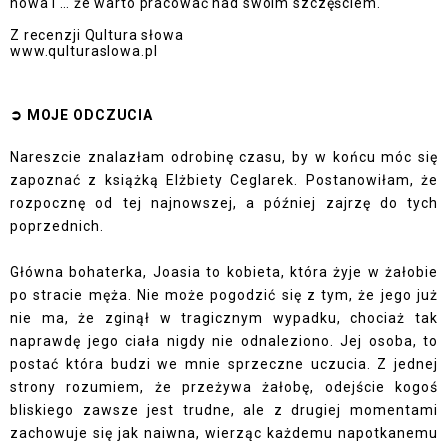
nowa i … że warto pracować nad swoim szczęściem.
Z recenzji Qultura słowa
www.qulturaslowa.pl
➲
MOJE ODCZUCI
A
Nareszcie znalazłam odrobinę czasu, by w końcu móc się
zapoznać z książką Elżbiety Ceglarek. Postanowiłam, że
rozpocznę od tej najnowszej, a później zajrzę do tych
poprzednich.
Główna bohaterka, Joasia to kobieta, która żyje w żałobie
po stracie męża. Nie może pogodzić się z tym, że jego już
nie ma, że zginął w tragicznym wypadku, chociaż tak
naprawdę jego ciała nigdy nie odnaleziono. Jej osoba, to
postać która budzi we mnie sprzeczne uczucia. Z jednej
strony rozumiem, że przeżywa żałobę, odejście kogoś
bliskiego zawsze jest trudne, ale z drugiej momentami
zachowuje się jak naiwna, wierząc każdemu napotkanemu