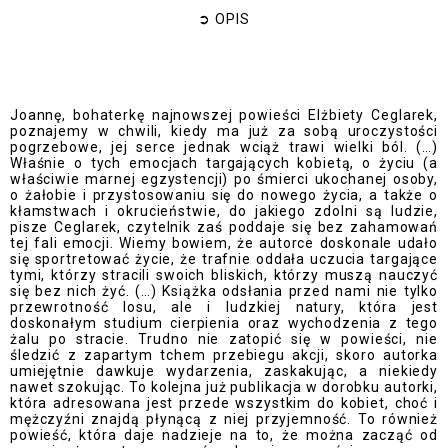
➲
OPIS
Joannę, bohaterkę najnowszej powieści Elżbiety Ceglarek,
poznajemy w chwili, kiedy ma już za sobą uroczystości
pogrzebowe, jej serce jednak wciąż trawi wielki ból. (…)
Właśnie o tych emocjach targających kobietą, o życiu (a
właściwie marnej egzystencji) po śmierci ukochanej osoby,
o żałobie i przystosowaniu się do nowego życia, a także o
kłamstwach i okrucieństwie, do jakiego zdolni są ludzie,
pisze Ceglarek, czytelnik zaś poddaje się bez zahamowań
tej fali emocji. Wiemy bowiem, że autorce doskonale udało
się sportretować życie, że trafnie oddała uczucia targające
tymi, którzy stracili swoich bliskich, którzy muszą nauczyć
się bez nich żyć. (…) Książka odsłania przed nami nie tylko
przewrotność losu, ale i ludzkiej natury, która jest
doskonałym studium cierpienia oraz wychodzenia z tego
żalu po stracie. Trudno nie zatopić się w powieści, nie
śledzić z zapartym tchem przebiegu akcji, skoro autorka
umiejętnie dawkuje wydarzenia, zaskakując, a niekiedy
nawet szokując. To kolejna już publikacja w dorobku autorki,
która adresowana jest przede wszystkim do kobiet, choć i
mężczyźni znajdą płynącą z niej przyjemność. To również
powieść, która daje nadzieje na to, że można zacząć od