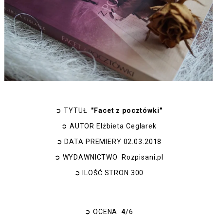
➲
TYTUŁ
"Facet z pocztówki"
➲
AUTOR
Elżbieta Ceglarek
➲
DATA PREMIERY
02.03.2018
➲
WYDAWNICTWO
Rozpisani.pl
➲
ILOŚĆ STRON
300
➲
OCENA
4
/6