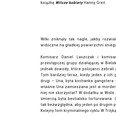
książkę
Wilcze kobiety
Hanny Greń.
Wilki zniknęły tak nagle, jakby rozwi
widoczne na gładkiej powierzchni śnieg
Komisarz Daniel Laszczak i komis
przestępczej grupy działającej w Biels
jednak dowody, które policjanci zebral
Tym bardziej teraz, kiedy jeden z ich
drugi – Una, była kochanka gangstera –
właśnie Una zamieszana jest w morder
niej nie skorzystał? W dodatku w Wiśle p
śmiercią była bestialsko torturowana.
tak bezwzględna, aby jeden po drugim po
Kolejny tom kryminalnego cyklu W Trójk