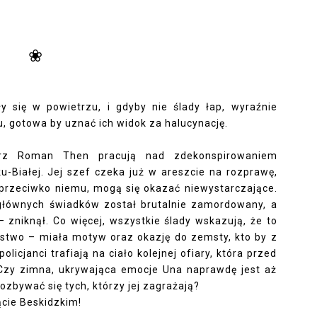
❀
ały się w powietrzu, i gdyby nie ślady łap, wyraźnie
u, gotowa by uznać ich widok za halucynację.
arz Roman Then pracują nad zdekonspirowaniem
ku-Białej. Jej szef czeka już w areszcie na rozprawę,
i przeciwko niemu, mogą się okazać niewystarczające.
 głównych świadków został brutalnie zamordowany, a
 zniknął. Co więcej, wszystkie ślady wskazują, że to
stwo – miała motyw oraz okazję do zemsty, kto by z
olicjanci trafiają na ciało kolejnej ofiary, która przed
 Czy zimna, ukrywająca emocje Una naprawdę jest aż
zbywać się tych, którzy jej zagrażają?
ącie Beskidzkim!