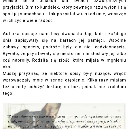
wielkie serce posiada dla swoich czworonożnych
przyjaciół. Bim to kundelek, który pewnego razu wyłonił się
spod jej samochodu. I tak pozostał w ich rodzinie, wnosząc
w ich życie wiele radości.
Autorka opisuje nam losy dwunastu łap, które każdego
dnia zapisywały się na kartach jej pamięci. Wspólne
zabawy, spacery, podróże były dla niej codziennością.
Bywało, że psy stawały się niesforne, nie słuchały jej, albo
coś nabroiły. Rodziła się złość, która mijała w mgnieniu
oka.
Muszę przyznać, że niektóre opisy były nużące, wręcz
wprowadzały mnie w senne otępienie. Kilka razy miałam
też ochotę odłożyć lekturę na bok, jednak nie zrobiłam
tego.