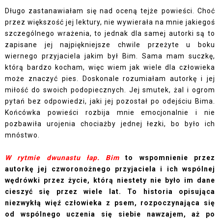
Długo zastanawiałam się nad oceną tejże powieści. Choć
przez większość jej lektury, nie wywierała na mnie jakiegoś
szczególnego wrażenia, to jednak dla samej autorki są to
zapisane jej najpiękniejsze chwile przeżyte u boku
wiernego przyjaciela jakim był Bim. Sama mam suczkę,
którą bardzo kocham, więc wiem jak wiele dla człowieka
może znaczyć pies. Doskonale rozumiałam autorkę i jej
miłość do swoich podopiecznych. Jej smutek, żal i ogrom
pytań bez odpowiedzi, jaki jej pozostał po odejściu Bima.
Końcówka powieści rozbija mnie emocjonalnie i nie
pozbawiła urojenia chociażby jednej łezki, bo było ich
mnóstwo.
W rytmie dwunastu łap. Bim
to wspomnienie przez
autorkę jej czworonożnego przyjaciela i ich wspólnej
wędrówki przez życie, którą niestety nie było im dane
cieszyć się przez wiele lat. To historia opisująca
niezwykłą więź człowieka z psem, rozpoczynająca się
od wspólnego uczenia się siebie nawzajem, aż po