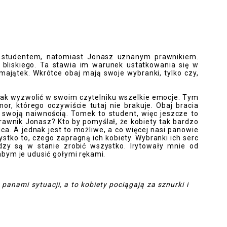
t studentem, natomiast Jonasz uznanym prawnikiem.
 bliskiego. Ta stawia im warunek ustatkowania się w
j majątek. Wkrótce obaj mają swoje wybranki, tylko czy,
jak wyzwolić w swoim czytelniku wszelkie emocje. Tym
r, którego oczywiście tutaj nie brakuje. Obaj bracia
swoją naiwnością. Tomek to student, więc jeszcze to
awnik Jonasz? Kto by pomyślał, że kobiety tak bardzo
ca. A jednak jest to możliwe, a co więcej nasi panowie
stko to, czego zapragną ich kobiety. Wybranki ich serc
iędzy są w stanie zrobić wszystko. Irytowały mnie od
bym je udusić gołymi rękami.
panami sytuacji, a to kobiety pociągają za sznurki i