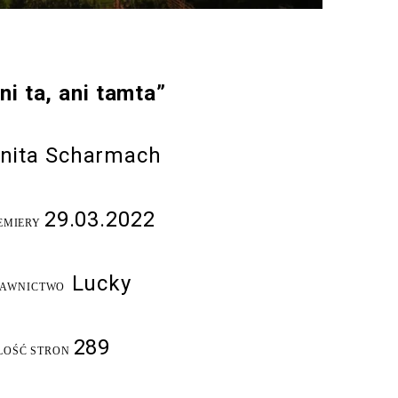
ni ta, ani tamta”
nita Scharmach
29.03.2022
EMIERY
Lucky
AWNICTWO
289
LOŚĆ STRON