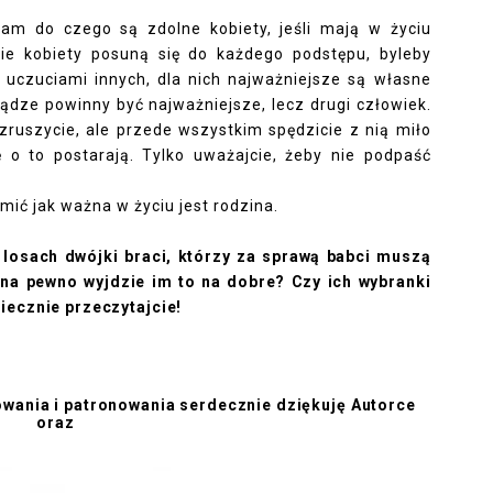
am do czego są zdolne kobiety, jeśli mają w życiu
kie kobiety posuną się do każdego podstępu, byleby
z uczuciami innych, dla nich najważniejsze są własne
niądze powinny być najważniejsze, lecz drugi człowiek.
 wzruszycie, ale przede wszystkim spędzicie z nią miło
ę o to postarają. Tylko uważajcie, żeby nie podpaść
ić jak ważna w życiu jest rodzina.
 losach dwójki braci, którzy za sprawą babci muszą
 na pewno wyjdzie im to na dobre? Czy ich wybranki
iecznie przeczytajcie!
wania i patronowania serdecznie dziękuję Autorce
oraz