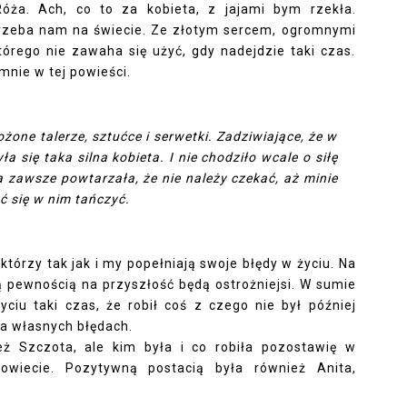
Róża. Ach, co to za kobieta, z jajami bym rzekła.
otrzeba nam na świecie. Ze złotym sercem, ogromnymi
tórego nie zawaha się użyć, gdy nadejdzie taki czas.
mnie w tej powieści.
ożone talerze, sztućce i serwetki. Zadziwiające, że w
ła się taka silna kobieta. I nie chodziło wcale o siłę
ia zawsze powtarzała, że nie należy czekać, aż minie
ć się w nim tańczyć.
tórzy tak jak i my popełniają swoje błędy w życiu. Na
łą pewnością na przyszłość będą ostrożniejsi. W sumie
iu taki czas, że robił coś z czego nie był później
na własnych błędach.
eż Szczota, ale kim była i co robiła pozostawię w
dowiecie. Pozytywną postacią była również Anita,