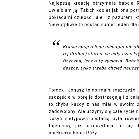
Najlepszą kreację otrzymała babcia 
Uwielbiam ją! Takich kobiet jak ona p
pokładami czułości, ale i z pazurem, k
Niewątpliwie to postać numer jeden dla 
Bracia spojrzeli na nienagannie uł
tej drobnej staruszce cały czas kry
fizyczną, lecz o tę życiową. Babc
deszcz, tylko trzeba chcieć nauczy
Tomek i Jonasz to normalni mężczyźni, k
szczęście w porę je dostrzegają i z ca
to chyba każdy z nas miał w swoim życ
zadowolony. Ale uczymy się całe życie 
Dosyć nietypową postacią była równi
tajemnicy, jak przeczytacie to się 
opiekunka babci Róży.