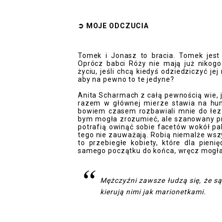
➲
MOJE ODCZUCI
A
Tomek i Jonasz to bracia. Tomek jes
Oprócz babci Róży nie mają już nikogo
życiu, jeśli chcą kiedyś odziedziczyć je
aby na pewno to te jedyne?
Anita Scharmach z całą pewnością wie, 
razem w głównej mierze stawia na humo
bowiem czasem rozbawiali mnie do łez 
bym mogła zrozumieć, ale szanowany pr
potrafią owinąć sobie facetów wokół pal
tego nie zauważają. Robią niemalże wszy
to przebiegłe kobiety, które dla pien
samego początku do końca, wręcz mogła
Mężczyźni zawsze łudzą się, że są 
kierują nimi jak marionetkami.