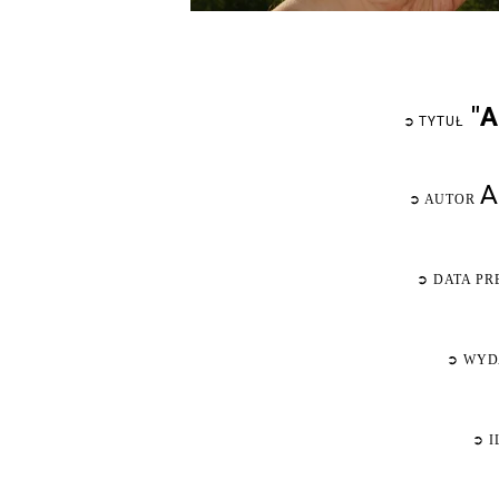
"A
➲
TYTUŁ
A
➲
AUTOR
➲
DATA PR
➲
WYD
➲
I