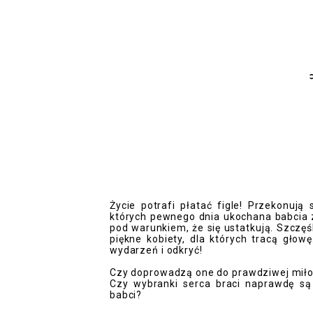
Życie potrafi płatać figle! Przekonuj
których pewnego dnia ukochana babcia z
pod warunkiem, że się ustatkują. Szczę
piękne kobiety, dla których tracą głow
wydarzeń i odkryć!
Czy doprowadzą one do prawdziwej miło
Czy wybranki serca braci naprawdę są 
babci?