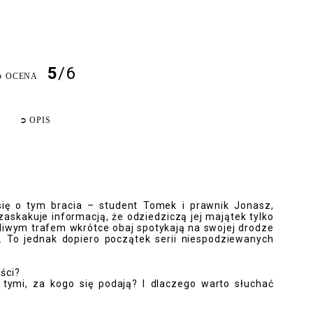
5
/6
➲
OCENA
➲
OPIS
ą się o tym bracia – student Tomek i prawnik Jonasz,
askakuje informacją, że odziedziczą jej majątek tylko
śliwym trafem wkrótce obaj spotykają na swojej drodze
ę. To jednak dopiero początek serii niespodziewanych
ści?
tymi, za kogo się podają? I dlaczego warto słuchać