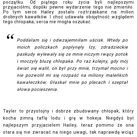
początku. Od piątego roku życia byli najlepszymi
przyjaciółmi, dopóki pewne wydarzenie tego nie zmieniło.
Po tym serce Hailey zostało roztrzaskane na milion
drobnych kawałków. I choć udawała obojętność względem
tego chłopaka, serca nie mogła oszukać.
Poddałam się i odwzajemniłam uścisk. Wtedy po
moich policzkach popłynęły łzy, zdradzieckie
paskudy wylewały się ze mnie niczym rwący potok
i moczyły bluzę chłopaka. Po raz kolejny, gdy mój
świat się walił, on był przy mnie, trzymał mocno i
nie pozwolił mi się rozpaść na miliony maleńkich
kawałeczków. Głaskał mnie po plecach i szeptał
słowa pocieszenia.
Tayler to przystojny i dobrze zbudowany chłopak, który
kocha zimną taflę lodu i grę w hokeja. Niegdyś był
najlepszym przyjacielem Hailey, teraz pomimo że ona
stara się nie zwracać na niego uwagi, tak naprawdę wciąż