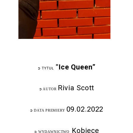
"Ice Queen”
➲
TYTUŁ
Rivia Scott
➲
AUTOR
09.02.2022
➲
DATA PREMIERY
Kobiece
➲
WYDAWNICTWO