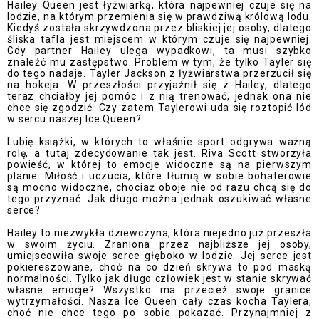
Hailey Queen jest łyżwiarką, która najpewniej czuje się na
lodzie, na którym przemienia się w prawdziwą królową lodu.
Kiedyś została skrzywdzona przez bliskiej jej osoby, dlatego
śliska tafla jest miejscem w którym czuje się najpewniej.
Gdy partner Hailey ulega wypadkowi, ta musi szybko
znaleźć mu zastępstwo. Problem w tym, że tylko Tayler się
do tego nadaje. Tayler Jackson z łyżwiarstwa przerzucił się
na hokeja. W przeszłości przyjaźnił się z Hailey, dlatego
teraz chciałby jej pomóc i z nią trenować, jednak ona nie
chce się zgodzić. Czy zatem Taylerowi uda się roztopić lód
w sercu naszej Ice Queen?
Lubię książki, w których to właśnie sport odgrywa ważną
rolę, a tutaj zdecydowanie tak jest. Riva Scott stworzyła
powieść, w której to emocje widoczne są na pierwszym
planie. Miłość i uczucia, które tłumią w sobie bohaterowie
są mocno widoczne, chociaż oboje nie od razu chcą się do
tego przyznać. Jak długo można jednak oszukiwać własne
serce?
Hailey to niezwykła dziewczyna, która niejedno już przeszła
w swoim życiu. Zraniona przez najbliższe jej osoby,
umiejscowiła swoje serce głęboko w lodzie. Jej serce jest
pokiereszowane, choć na co dzień skrywa to pod maską
normalności. Tylko jak długo człowiek jest w stanie skrywać
własne emocje? Wszystko ma przecież swoje granice
wytrzymałości. Nasza Ice Queen cały czas kocha Taylera,
choć nie chce tego po sobie pokazać. Przynajmniej z