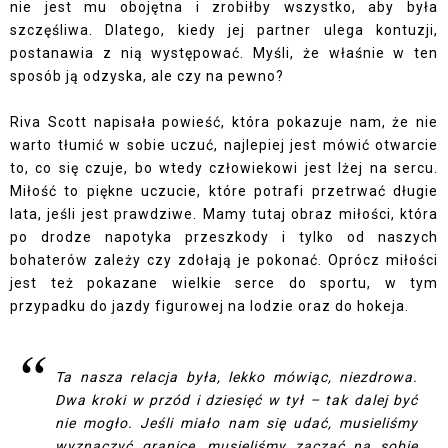
nie jest mu obojętna i zrobiłby wszystko, aby była
szczęśliwa. Dlatego, kiedy jej partner ulega kontuzji,
postanawia z nią występować. Myśli, że właśnie w ten
sposób ją odzyska, ale czy na pewno?
Riva Scott napisała powieść, która pokazuje nam, że nie
warto tłumić w sobie uczuć, najlepiej jest mówić otwarcie
to, co się czuje, bo wtedy człowiekowi jest lżej na sercu.
Miłość to piękne uczucie, które potrafi przetrwać długie
lata, jeśli jest prawdziwe. Mamy tutaj obraz miłości, która
po drodze napotyka przeszkody i tylko od naszych
bohaterów zależy czy zdołają je pokonać. Oprócz miłości
jest też pokazane wielkie serce do sportu, w tym
przypadku do jazdy figurowej na lodzie oraz do hokeja.
Ta nasza relacja była, lekko mówiąc, niezdrowa.
Dwa kroki w przód i dziesięć w tył – tak dalej być
nie mogło. Jeśli miało nam się udać, musieliśmy
wyznaczyć granice, musieliśmy zacząć na sobie