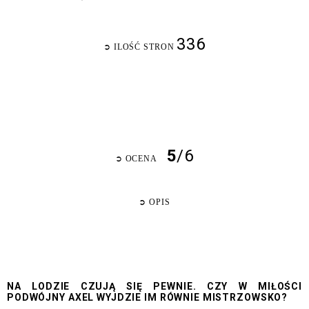
336
➲
ILOŚĆ STRON
5
/6
➲
OCENA
➲
OPIS
NA LODZIE CZUJĄ SIĘ PEWNIE. CZY W MIŁOŚCI
PODWÓJNY AXEL WYJDZIE IM RÓWNIE MISTRZOWSKO?