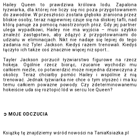
Hailey Queen to prawdziwa królowa lodu. Zapalona
łyżwiarka, dla której nie liczy się nic poza przygotowaniem
do zawodów. W przeszłości została głęboko zraniona przez
bliskie osoby, teraz najpewniej czuje się na śliskiej tafli, nad
którą panuje za pomocą naostrzonych płoz. Gdy jej partner
ulega wypadkowi, Hailey nie ma wyjścia – musi szybko
znaleźć zastępstwo, aby zdążyć z przygotowaniami do
udziału w eliminacjach. Nikt nie nadaje się lepiej do tego
zadania niż Tyler Jackson. Kiedyś razem trenowali. Kiedyś
łączyło ich także coś znacznie więcej niż sport…
Tayler Jackson porzucił łyżwiarstwo figurowe na rzecz
hokeja. Ogólnie rzecz biorąc, rzucanie wychodzi mu
całkiem nieźle, co potwierdzić może niejedna dziewczyna z
okolicy. Teraz chciałby pomóc Hailey i wspólnie z nią
trenować. Jednak łyżwiarka nie chce o tym słyszeć i ma ku
temu całkiem poważne powody. Czy zdeterminowanemu
hokeiście uda się roztopić lód w sercu Ice Queen?
➲
MOJE ODCZUCI
A
Książkę tę znajdziemy wśród
nowości na TaniaKsiazka.pl