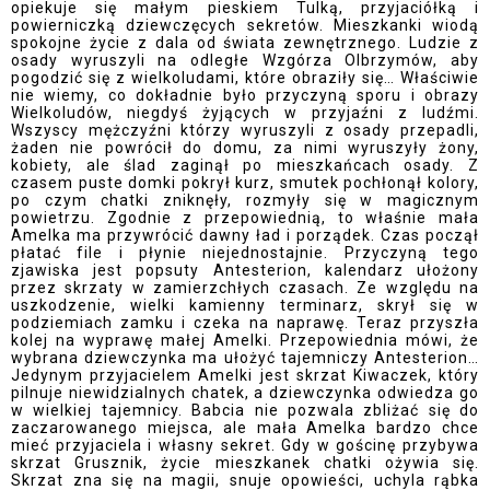
opiekuje się małym pieskiem Tulką, przyjaciółką i
powierniczką dziewczęcych sekretów. Mieszkanki wiodą
spokojne życie z dala od świata zewnętrznego. Ludzie z
osady wyruszyli na odległe Wzgórza Olbrzymów, aby
pogodzić się z wielkoludami, które obraziły się… Właściwie
nie wiemy, co dokładnie było przyczyną sporu i obrazy
Wielkoludów, niegdyś żyjących w przyjaźni z ludźmi.
Wszyscy mężczyźni którzy wyruszyli z osady przepadli,
żaden nie powrócił do domu, za nimi wyruszyły żony,
kobiety, ale ślad zaginął po mieszkańcach osady. Z
czasem puste domki pokrył kurz, smutek pochłonął kolory,
po czym chatki zniknęły, rozmyły się w magicznym
powietrzu. Zgodnie z przepowiednią, to właśnie mała
Amelka ma przywrócić dawny ład i porządek. Czas począł
płatać file i płynie niejednostajnie. Przyczyną tego
zjawiska jest popsuty Antesterion, kalendarz ułożony
przez skrzaty w zamierzchłych czasach. Ze względu na
uszkodzenie, wielki kamienny terminarz, skrył się w
podziemiach zamku i czeka na naprawę. Teraz przyszła
kolej na wyprawę małej Amelki. Przepowiednia mówi, że
wybrana dziewczynka ma ułożyć tajemniczy Antesterion…
Jedynym przyjacielem Amelki jest skrzat Kiwaczek, który
pilnuje niewidzialnych chatek, a dziewczynka odwiedza go
w wielkiej tajemnicy. Babcia nie pozwala zbliżać się do
zaczarowanego miejsca, ale mała Amelka bardzo chce
mieć przyjaciela i własny sekret. Gdy w gościnę przybywa
skrzat Grusznik, życie mieszkanek chatki ożywia się.
Skrzat zna się na magii, snuje opowieści, uchyla rąbka