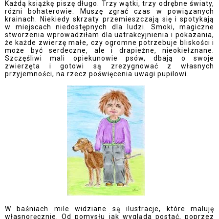
Każdą książkę piszę długo. Trzy wątki, trzy odrębne światy,
różni bohaterowie. Muszę zgrać czas w powiązanych
krainach. Niekiedy skrzaty przemieszczają się i spotykają
w miejscach niedostępnych dla ludzi. Smoki, magiczne
stworzenia wprowadziłam dla uatrakcyjnienia i pokazania,
że każde zwierzę małe, czy ogromne potrzebuje bliskości i
może być serdeczne, ale i drapieżne, nieokiełznane.
Szczęśliwi mali opiekunowie psów, dbają o swoje
zwierzęta i gotowi są zrezygnować z własnych
przyjemności, na rzecz poświęcenia uwagi pupilowi.
W baśniach mile widziane są ilustracje, które maluję
własnoręcznie. Od pomysłu jak wygląda postać, poprzez