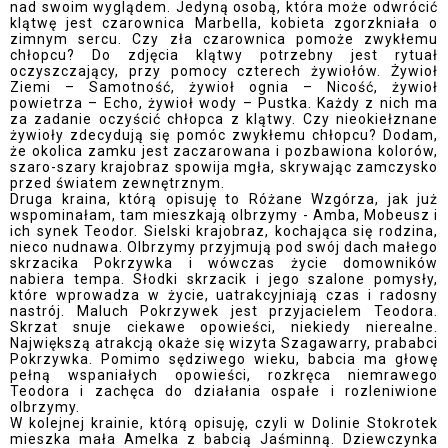
nad swoim wyglądem. Jedyną osobą, która może odwrócić
klątwę jest czarownica Marbella, kobieta zgorzkniała o
zimnym sercu. Czy zła czarownica pomoże zwykłemu
chłopcu? Do zdjęcia klątwy potrzebny jest rytuał
oczyszczający, przy pomocy czterech żywiołów. Żywioł
Ziemi – Samotność, żywioł ognia – Nicość, żywioł
powietrza – Echo, żywioł wody – Pustka. Każdy z nich ma
za zadanie oczyścić chłopca z klątwy. Czy nieokiełznane
żywioły zdecydują się pomóc zwykłemu chłopcu? Dodam,
że okolica zamku jest zaczarowana i pozbawiona kolorów,
szaro-szary krajobraz spowija mgła, skrywając zamczysko
przed światem zewnętrznym.
Druga kraina, którą opisuję to Różane Wzgórza, jak już
wspominałam, tam mieszkają olbrzymy - Amba, Mobeusz i
ich synek Teodor. Sielski krajobraz, kochająca się rodzina,
nieco nudnawa. Olbrzymy przyjmują pod swój dach małego
skrzacika Pokrzywka i wówczas życie domowników
nabiera tempa. Słodki skrzacik i jego szalone pomysły,
które wprowadza w życie, uatrakcyjniają czas i radosny
nastrój. Maluch Pokrzywek jest przyjacielem Teodora.
Skrzat snuje ciekawe opowieści, niekiedy nierealne.
Największą atrakcją okaże się wizyta Szagawarry, prababci
Pokrzywka. Pomimo sędziwego wieku, babcia ma głowę
pełną wspaniałych opowieści, rozkręca niemrawego
Teodora i zachęca do działania ospałe i rozleniwione
olbrzymy.
W kolejnej krainie, którą opisuję, czyli w Dolinie Stokrotek
mieszka mała Amelka z babcią Jaśminną. Dziewczynka