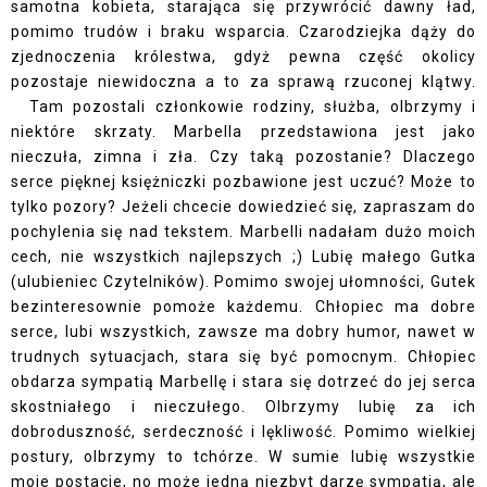
samotna kobieta, starająca się przywrócić dawny ład,
pomimo trudów i braku wsparcia. Czarodziejka dąży do
zjednoczenia królestwa, gdyż pewna część okolicy
pozostaje niewidoczna a to za sprawą rzuconej klątwy.
Tam pozostali członkowie rodziny, służba, olbrzymy i
niektóre skrzaty. Marbella przedstawiona jest jako
nieczuła, zimna i zła. Czy taką pozostanie? Dlaczego
serce pięknej księżniczki pozbawione jest uczuć? Może to
tylko pozory? Jeżeli chcecie dowiedzieć się, zapraszam do
pochylenia się nad tekstem. Marbelli nadałam dużo moich
cech, nie wszystkich najlepszych ;) Lubię małego Gutka
(ulubieniec Czytelników). Pomimo swojej ułomności, Gutek
bezinteresownie pomoże każdemu. Chłopiec ma dobre
serce, lubi wszystkich, zawsze ma dobry humor, nawet w
trudnych sytuacjach, stara się być pomocnym. Chłopiec
obdarza sympatią Marbellę i stara się dotrzeć do jej serca
skostniałego i nieczułego. Olbrzymy lubię za ich
dobroduszność, serdeczność i lękliwość. Pomimo wielkiej
postury, olbrzymy to tchórze. W sumie lubię wszystkie
moje postacie, no może jedną niezbyt darzę sympatią, ale