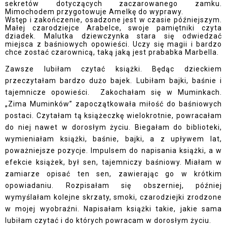
sekretów dotyczących zaczarowanego zamku.
Mimochodem przygotowuje Amelkę do wyprawy.
Wstęp i zakończenie, osadzone jest w czasie późniejszym.
Małej czarodziejce Arabelce, swoje pamiętniki czyta
dziadek. Malutka dziewczynka stara się odwiedzać
miejsca z baśniowych opowieści. Uczy się magii i bardzo
chce zostać czarownicą, taką jaką jest prababka Marbella.
Zawsze lubiłam czytać książki. Będąc dzieckiem
przeczytałam bardzo dużo bajek. Lubiłam bajki, baśnie i
tajemnicze opowieści.
Zakochałam się w Muminkach.
„Zima Muminków” zapoczątkowała miłość do baśniowych
postaci. Czytałam tą książeczkę wielokrotnie, powracałam
do niej nawet w dorosłym życiu. Biegałam do biblioteki,
wymieniałam książki, baśnie, bajki, a z upływem lat,
poważniejsze pozycje. Impulsem do napisania książki, a w
efekcie książek, był sen, tajemniczy baśniowy. Miałam w
zamiarze opisać ten sen, zawierając go w krótkim
opowiadaniu. Rozpisałam się obszerniej, później
wymyślałam kolejne skrzaty, smoki, czarodziejki zrodzone
w mojej wyobraźni. Napisałam książki takie, jakie sama
lubiłam czytać i do których powracam w dorosłym życiu.