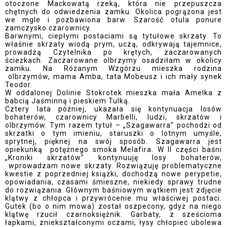
otoczone Mackowatą rzeką, która nie przepuszcza
chętnych do odwiedzenia zamku. Okolica pogrążona jest
we mgle i pozbawiona barw. Szarość otula ponure
zamczysko czarownicy.
Barwnymi, ciepłymi postaciami są tytułowe skrzaty. To
właśnie skrzaty wiodą prym, uczą, odkrywają tajemnice,
prowadzą Czytelnika po krętych, zaczarowanych
ścieżkach. Zaczarowane olbrzymy osadziłam w okolicy
zamku. Na Różanym Wzgórzu mieszka rodzina
olbrzymów, mama Amba, tata Mobeusz i ich mały synek
Teodor.
W oddalonej Dolinie Stokrotek mieszka mała Amelka z
babcią Jaśminną i pieskiem Tulką.
Cztery lata później, ukazała się kontynuacja losów
bohaterów, czarownicy Marbelli, ludzi, skrzatów i
olbrzymów. Tym razem tytuł – „Szagawarra” pochodzi od
skrzatki o tym imieniu, staruszki o lotnym umyśle,
sprytnej, pięknej na swój sposób. Szagawarra jest
opiekunką
potężnego smoka Melafira. W II części baśni
„Kroniki skrzatów” kontynuuję losy bohaterów,
wprowadzam nowe skrzaty. Rozwiązuję problematyczne
kwestie z poprzedniej książki, dochodzą nowe perypetie,
opowiadania, czasami śmieszne, niekiedy sprawy trudne
do rozwiązania. Głównym baśniowym wątkiem jest zdjęcie
klątwy z chłopca i przywrócenie mu właściwej postaci.
Gutek (bo o nim mowa) został oszpecony, gdyż na niego
klątwę rzucił czarnoksiężnik. Garbaty, z sześcioma
łapkami, zniekształconymi oczami, łysy chłopiec ubolewa