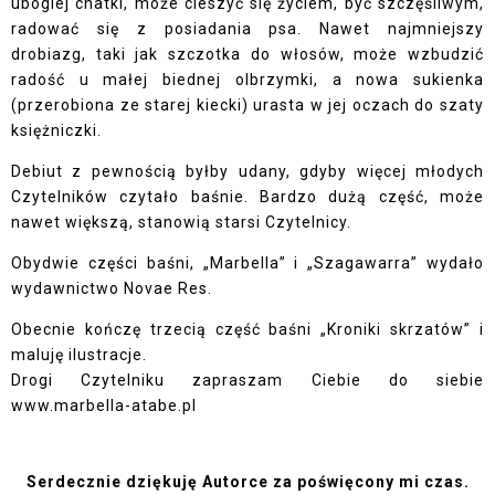
ubogiej chatki, może cieszyć się życiem, być szczęśliwym,
radować się z posiadania psa. Nawet najmniejszy
drobiazg, taki jak szczotka do włosów, może wzbudzić
radość u małej biednej olbrzymki, a nowa sukienka
(przerobiona ze starej kiecki) urasta w jej oczach do szaty
księżniczki.
Debiut z pewnością byłby udany, gdyby więcej młodych
Czytelników czytało baśnie. Bardzo dużą część, może
nawet większą, stanowią starsi Czytelnicy.
Obydwie części baśni, „Marbella” i „Szagawarra” wydało
wydawnictwo Novae Res.
Obecnie kończę trzecią część baśni „Kroniki skrzatów” i
maluję ilustracje.
Drogi Czytelniku zapraszam Ciebie do siebie
www.marbella-atabe.pl
Serdecznie dziękuję Autorce za poświęcony mi czas.