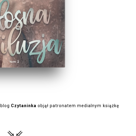
 blog
Czytaninka
objął patronatem medialnym książkę
⇘⇙