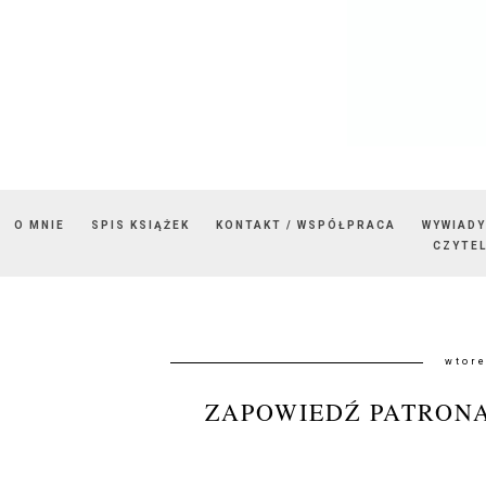
O MNIE
SPIS KSIĄŻEK
KONTAKT / WSPÓŁPRACA
WYWIADY
CZYTEL
wtore
ZAPOWIEDŹ PATRONAC