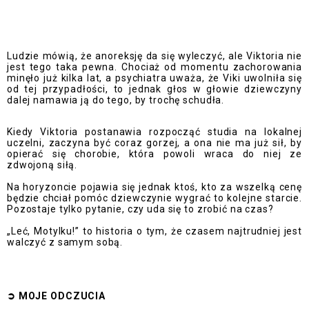
Ludzie mówią, że anoreksję da się wyleczyć, ale Viktoria nie
jest tego taka pewna. Chociaż od momentu zachorowania
minęło już kilka lat, a psychiatra uważa, że Viki uwolniła się
od tej przypadłości, to jednak głos w głowie dziewczyny
dalej namawia ją do tego, by trochę schudła.
Kiedy Viktoria postanawia rozpocząć studia na lokalnej
uczelni, zaczyna być coraz gorzej, a ona nie ma już sił, by
opierać się chorobie, która powoli wraca do niej ze
zdwojoną siłą.
Na horyzoncie pojawia się jednak ktoś, kto za wszelką cenę
będzie chciał pomóc dziewczynie wygrać to kolejne starcie.
Pozostaje tylko pytanie, czy uda się to zrobić na czas?
„Leć, Motylku!” to historia o tym, że czasem najtrudniej jest
walczyć z samym sobą.
➲
MOJE ODCZUCI
A