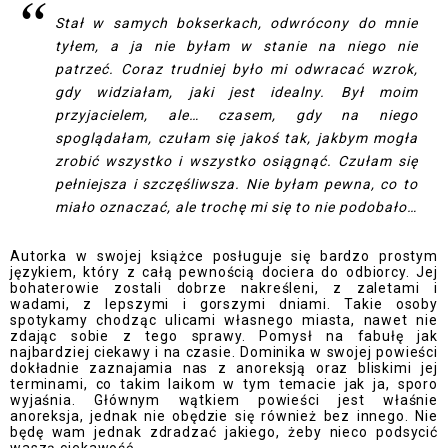
Stał w samych bokserkach, odwrócony do mnie
tyłem, a ja nie byłam w stanie na niego nie
patrzeć. Coraz trudniej było mi odwracać wzrok,
gdy widziałam, jaki jest idealny. Był moim
przyjacielem, ale… czasem, gdy na niego
spoglądałam, czułam się jakoś tak, jakbym mogła
zrobić wszystko i wszystko osiągnąć. Czułam się
pełniejsza i szczęśliwsza. Nie byłam pewna, co to
miało oznaczać, ale trochę mi się to nie podobało…
Autorka w swojej książce posługuje się bardzo prostym
językiem, który z całą pewnością dociera do odbiorcy. Jej
bohaterowie zostali dobrze nakreśleni, z zaletami i
wadami, z lepszymi i gorszymi dniami. Takie osoby
spotykamy chodząc ulicami własnego miasta, nawet nie
zdając sobie z tego sprawy. Pomysł na fabułę jak
najbardziej ciekawy i na czasie. Dominika w swojej powieści
dokładnie zaznajamia nas z anoreksją oraz bliskimi jej
terminami, co takim laikom w tym temacie jak ja, sporo
wyjaśnia. Głównym wątkiem powieści jest właśnie
anoreksja, jednak nie obędzie się również bez innego. Nie
będę wam jednak zdradzać jakiego, żeby nieco podsycić
waszą ciekawość.