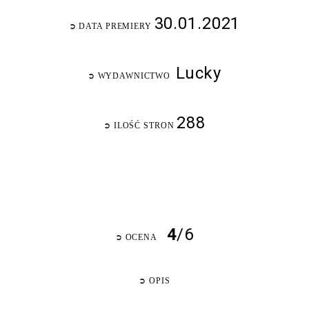
30.01.2021
➲
DATA PREMIERY
Lucky
➲
WYDAWNICTWO
288
➲
ILOŚĆ STRON
4
/6
➲
OCENA
➲
OPIS