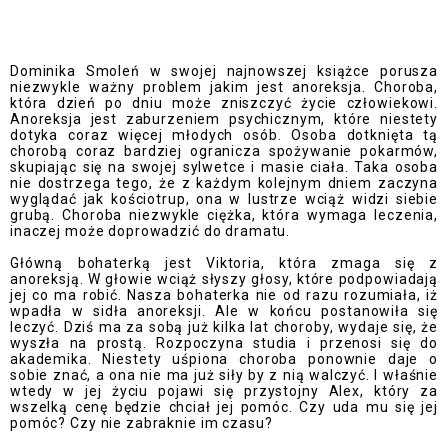
Dominika Smoleń w swojej najnowszej książce porusza
niezwykle ważny problem jakim jest anoreksja. Choroba,
która dzień po dniu może zniszczyć życie człowiekowi.
Anoreksja jest zaburzeniem psychicznym, które niestety
dotyka coraz więcej młodych osób. Osoba dotknięta tą
chorobą coraz bardziej ogranicza spożywanie pokarmów,
skupiając się na swojej sylwetce i masie ciała. Taka osoba
nie dostrzega tego, że z każdym kolejnym dniem zaczyna
wyglądać jak kościotrup, ona w lustrze wciąż widzi siebie
grubą. Choroba niezwykle ciężka, która wymaga leczenia,
inaczej może doprowadzić do dramatu.
Główną bohaterką jest Viktoria, która zmaga się z
anoreksją. W głowie wciąż słyszy głosy, które podpowiadają
jej co ma robić. Nasza bohaterka nie od razu rozumiała, iż
wpadła w sidła anoreksji. Ale w końcu postanowiła się
leczyć. Dziś ma za sobą już kilka lat choroby, wydaje się, że
wyszła na prostą. Rozpoczyna studia i przenosi się do
akademika. Niestety uśpiona choroba ponownie daje o
sobie znać, a ona nie ma już siły by z nią walczyć. I właśnie
wtedy w jej życiu pojawi się przystojny Alex, który za
wszelką cenę będzie chciał jej pomóc. Czy uda mu się jej
pomóc? Czy nie zabraknie im czasu?