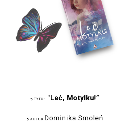
"Leć, Motylku!”
➲
TYTUŁ
Dominika Smoleń
➲
AUTOR