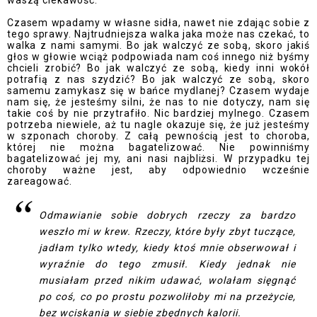
Czasem wpadamy w własne sidła, nawet nie zdając sobie z
tego sprawy. Najtrudniejsza walka jaka może nas czekać, to
walka z nami samymi. Bo jak walczyć ze sobą, skoro jakiś
głos w głowie wciąż podpowiada nam coś innego niż byśmy
chcieli zrobić? Bo jak walczyć ze sobą, kiedy inni wokół
potrafią z nas szydzić? Bo jak walczyć ze sobą, skoro
samemu zamykasz się w bańce mydlanej? Czasem wydaje
nam się, że jesteśmy silni, że nas to nie dotyczy, nam się
takie coś by nie przytrafiło. Nic bardziej mylnego. Czasem
potrzeba niewiele, aż tu nagle okazuje się, że już jesteśmy
w szponach choroby. Z całą pewnością jest to choroba,
której nie można bagatelizować. Nie powinniśmy
bagatelizować jej my, ani nasi najbliżsi. W przypadku tej
choroby ważne jest, aby odpowiednio wcześnie
zareagować.
Odmawianie sobie dobrych rzeczy za bardzo
weszło mi w krew. Rzeczy, które były zbyt tuczące,
jadłam tylko wtedy, kiedy ktoś mnie obserwował i
wyraźnie do tego zmusił. Kiedy jednak nie
musiałam przed nikim udawać, wolałam sięgnąć
po coś, co po prostu pozwoliłoby mi na przeżycie,
bez wciskania w siebie zbędnych kalorii.