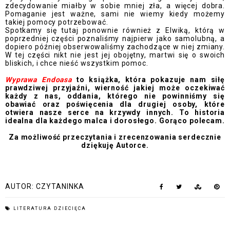
zdecydowanie miałby w sobie mniej zła, a więcej dobra.
Pomaganie jest ważne, sami nie wiemy kiedy możemy
takiej pomocy potrzebować.
Spotkamy się tutaj ponownie również z Elwiką, którą w
poprzedniej części poznaliśmy najpierw jako samolubną, a
dopiero później obserwowaliśmy zachodzące w niej zmiany.
W tej części nikt nie jest jej obojętny, martwi się o swoich
bliskich, i chce nieść wszystkim pomoc.
Wyprawa Endoasa
to książka, która pokazuje nam siłę
prawdziwej przyjaźni, wierność jakiej może oczekiwać
każdy z nas, oddania, którego nie powinniśmy się
obawiać oraz poświęcenia dla drugiej osoby, które
otwiera nasze serce na krzywdy innych. To historia
idealna dla każdego malca i dorosłego. Gorąco polecam.
Za możliwość przeczytania i zrecenzowania serdecznie
dziękuję Autorce.
AUTOR:
CZYTANINKA
LITERATURA DZIECIĘCA