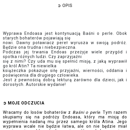
➲
OPIS
Wyprawa Endoasa jest kontynuacją Baśni o perle. Obok
starych bohaterów pojawiają się
nowi. Dawny poławiacz pereł wyrusza w swoją podróż.
Będzie ona trudna i niebezpieczna.
Podczas jej trwania Endoas przeżyje wiele przygód i
spotka różnych ludzi. Czy zaprzyjaźni
się z nimi? Czy uda mu się spełnić misję, z jaką wyprawił
go król Atin? Ta niewielka
książeczka pokazuje siłę przyjaźni, wierności, oddania i
poświęcenia dla drugiego człowieka.
Jest z pewnością dobrą lekturą zarówno dla dzieci, jak i
dorosłych. Autorskie wydanie!
➲
MOJE ODCZUCI
A
Wracamy do losów bohaterów z
Baśni o perle
. Tym razem
skupiamy się na podróży Endoasa, który ma misję do
wypełnienia nadaną mu przez samego króla Atina. Jego
wyprawa wcale nie będzie łatwa, ale on nie będzie miał