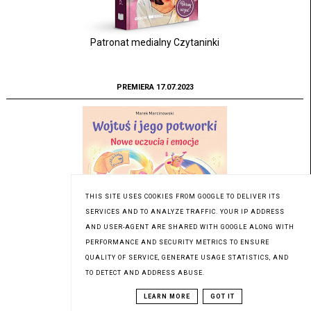
Patronat medialny Czytaninki
PREMIERA 17.07.2023
THIS SITE USES COOKIES FROM GOOGLE TO DELIVER ITS
SERVICES AND TO ANALYZE TRAFFIC. YOUR IP ADDRESS
AND USER-AGENT ARE SHARED WITH GOOGLE ALONG WITH
PERFORMANCE AND SECURITY METRICS TO ENSURE
Patronat medialny Czytaninki
QUALITY OF SERVICE, GENERATE USAGE STATISTICS, AND
TO DETECT AND ADDRESS ABUSE.
LEARN MORE
GOT IT
PREMIERA 15.07.2023