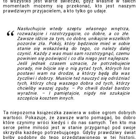
to wszystko jest warte świeczki, gdyż właśnie w takich
momentach możemy się przekonać, kto jest naszym
prawdziwym przyjacielem, a kto tylko go udaje.
Nasłuchujcie wtedy szeptu własnego wnętrza,
rozważajcie i rozstrzygajcie, co dobre, a co złe.
Zawsze idźcie za tym, co dobre, unikajcie wszelkich
pozorów zła. Pokój, który będziecie mieć w sobie
stanie się wskazówką do tego, co należy dalej
czynić. Każdy z was musi sam rozstrzygnąć, czemu
powinien się poświęcić i co dla niego jest najlepsze.
Jeśli jednak czasem uznacie, że potrzebujecie
porady, nie bójcie się o nią pytać tych, których los
postawi wam na drodze, a którzy będą dla was
życzliwi i dobrzy. Musicie też nauczyć się odróżniać
tych, którzy chcą waszego dobra od tych, którzy
chcieliby waszej zguby. – Po chwili dodał bardzo
wyraźnie. – I pamiętajcie, nigdy nie szukajcie
szczęścia kosztem innych.
Ta niepozorna książeczka zawiera w sobie ogrom dobrych
wartości. Pokazuje, że zawsze warto pomagać, bo dobro
które czynimy wróci kiedyś i do nas samych. Ten kto ma
serce pełne miłości jest w stanie przygarnąć pod swoje
skrzydła każdego potrzebującego. Gdyby prawdziwy świat
byłby podobny do tego przedstawionego w tej historii,