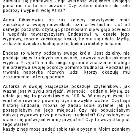
zamiaru się poddawać. Jego wierność względem swojego
pana mu na to nie pozwoli. Czy zatem dobrnie do celu
podróży i wypełni wolę Atina?
Anna Gibasiewicz po raz kolejny pozytywnie mnie
zaskakuje w swojej niewielkich rozmiarów historii. Już od
samego początku czytając przeniosłam się w głąb powieści
i wspólnie towarzyszyłam Endoasowi w czasie jego
wyprawy, mocno zaciskając kciuki, by mu się udało. Myślę,
że każde dziecko słuchające tej baśni zrobiłoby to samo.
Endoas to wierny poddany swego króla. Jest dzielny, nie
poddaje się w trudnych sytuacjach, zawsze szuka jakiegoś
wyjścia. Przyjaźń ma dla niego ogromne znaczenie, dlatego
nie przerywa swojej podróży pomimo trudności. Podczas jej
trwania napotyka różnych ludzi, którzy okazują mu
zrozumienie i oferują pomoc.
Autorka w swojej książeczce pokazuje czytelnikowi, jak
ważna jest w życiu przyjaźń, wierność i oddanie. Myślę, że
udało jej się to przedstawić w 100 %. W naszym życiu te
wartości również powinny być niezwykle ważne. Czytając
historię Endoasa, można by zadać sobie pytanie: jak ja
postąpiłabym na jego miejscu? Czy nie odpuściłabym
dalszej wyprawy przy pierwszej trudności? Czy byłabym w
stanie się poświęcić w imię przyjaźni? Czy to wszystko jest
tego warte?
Każdy z nas może zadać sobie takie pytanie. Moim zdaniem