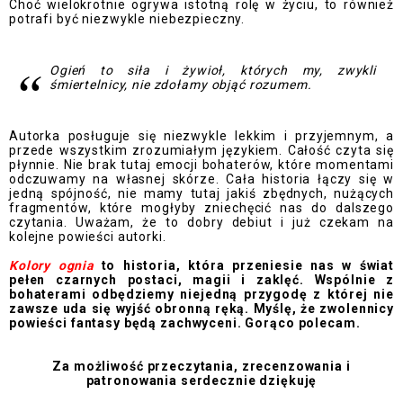
Choć wielokrotnie ogrywa istotną rolę w życiu, to również
potrafi być niezwykle niebezpieczny.
Ogień to siła i żywioł, których my, zwykli
śmiertelnicy, nie zdołamy objąć rozumem.
Autorka posługuje się niezwykle lekkim i przyjemnym, a
przede wszystkim zrozumiałym językiem. Całość czyta się
płynnie. Nie brak tutaj emocji bohaterów, które momentami
odczuwamy na własnej skórze. Cała historia łączy się w
jedną spójność, nie mamy tutaj jakiś zbędnych, nużących
fragmentów, które mogłyby zniechęcić nas do dalszego
czytania. Uważam, że to dobry debiut i już czekam na
kolejne powieści autorki.
Kolory ognia
to historia, która przeniesie nas w świat
pełen czarnych postaci, magii i zaklęć. Wspólnie z
bohaterami odbędziemy niejedną przygodę z której nie
zawsze uda się wyjść obronną ręką. Myślę, że zwolennicy
powieści fantasy będą zachwyceni. Gorąco polecam.
Za możliwość przeczytania, zrecenzowania i
patronowania serdecznie dziękuję