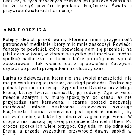
Lecz czy w tych mrocznych czasach jest jeszcze szansa na
to, że kiedyś powróci legendarna Księżniczka Światła i
przywróci światu ład i harmonię?
➲
MOJE ODCZUCI
A
Kolejny debiut przed wami, któremu mam przyjemność
patronować medialnie i który miło mnie zaskoczył. Powieści
fantasy to powieści, które pozwalają nam się przenieść na
jakiś czas w świat, w którym wszystko jest możliwe, można
spotkać nadludzkie postacie i które potrafią nas wprost
zaczarować. I tak właśnie jest z tą powieścią. Zaczęłam
czytać i po prostu przepadłam na dłuższy czas.
Larina to dziewczyna, która nie zna swojej przeszłości, nie
ma pojęcia kim są jej rodzice, ani skąd pochodzi. Zbytnio się
jednak tym nie interesuje. Żyje u boku Dziadka oraz Maga
Erena, którzy tworzą namiastkę jej rodziny. Żyję w Fene,
mieście szarym i w miarę spokojnym do czasu, aż nie
przyjeżdża tam karawana, i czarne postaci zaczynają
mordować młode bezbronne dziewczyny szukając
Księżniczki. Larina zmuszona jest opuścić miasto, by
ratować siebie, a także by odnaleźć zaginionego Erena. W
drogę z nią ruszają jej dwaj przyjaciele Samuel i Ithen. Po
drodze spotka ich wiele przygód. Czy uda im się odnaleźć
Erena, a przede wszystkim przywrócić dawny spokój w