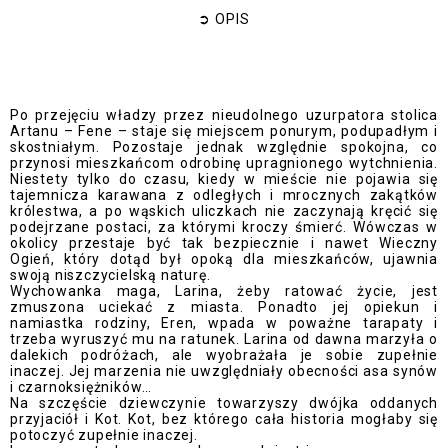
➲
OPIS
Po przejęciu władzy przez nieudolnego uzurpatora stolica
Artanu – Fene – staje się miejscem ponurym, podupadłym i
skostniałym. Pozostaje jednak względnie spokojna, co
przynosi mieszkańcom odrobinę upragnionego wytchnienia.
Niestety tylko do czasu, kiedy w mieście nie pojawia się
tajemnicza karawana z odległych i mrocznych zakątków
królestwa, a po wąskich uliczkach nie zaczynają kręcić się
podejrzane postaci, za którymi kroczy śmierć. Wówczas w
okolicy przestaje być tak bezpiecznie i nawet Wieczny
Ogień, który dotąd był opoką dla mieszkańców, ujawnia
swoją niszczycielską naturę.
Wychowanka maga, Larina, żeby ratować życie, jest
zmuszona uciekać z miasta. Ponadto jej opiekun i
namiastka rodziny, Eren, wpada w poważne tarapaty i
trzeba wyruszyć mu na ratunek. Larina od dawna marzyła o
dalekich podróżach, ale wyobrażała je sobie zupełnie
inaczej. Jej marzenia nie uwzględniały obecności asa synów
i czarnoksiężników
…
Na szczęście dziewczynie towarzyszy dwójka oddanych
przyjaciół i Kot. Kot, bez którego cała historia mogłaby się
potoczyć zupełnie inaczej.