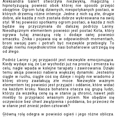
Aleksandra Galert stworzyła niezwykłą, magiczną i
hipnotyzującą powieść obok której nie sposób przejść
obojętnie. Ogrom tutaj dziwnych, niespotykanych postaci, w
których drzemią różne intencje. Jedne z nich są złe, drugie
dobre, ale każda z nich została dobrze wykreowana na swój
styl. W tej powieści spotkamy ogrom postaci, a każda z nich
będzie się przyczyniała do dalszej podróży Lariny.
Nieodłącznym elementem powieści jest postać Kota, który
ogrywa tutaj znaczącą rolę i dodaje całej powieści
smaczku. Znika i pojawia się w odpowiednich momentach,
broni swojej pani i potrafi być niezwykle przebiegły. To
dzięki niemu niejednokrotnie nasi bohaterowie ustrzegą się
od złego.
Podróż Lariny i jej przyjaciół jest niezwykle emocjonująca.
Kiedy wydaje się, że Lar wychodzi już na prostą i zmierza ku
celu, nagle wpada w kolejne tarapaty i zawirowania. Dzięki
temu akcja powieści nabiera większej dynamiki. Jesteśmy
ciągle w ruchu, ciągle coś się dzieje i nigdy nie wiadomo z
której strony zaatakują złe moce. Niezwykle ważnym
elementem tej powieści jest przyjaźń i oddanie, które widać
na każdym kroku. Nasza bohatera otacza się grupą ludzi,
którzy za wszelką cenę są w stanie ją chronić, nawet jeśli
mieliby to przypłacić własnym życiem. Nie obędzie się
oczywiście bez chwil zwątpienia i poddania, bo przecież ile
w stanie jest znieść jeden człowiek?
Główną rolę odegra w powieści ogień i jego różne oblicza.