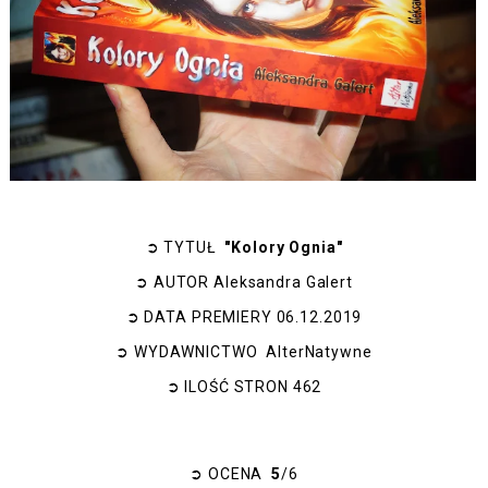
➲
TYTUŁ
"Kolory Ognia"
➲
AUTOR
Aleksandra Galert
➲
DATA PREMIERY
06.12.2019
➲
WYDAWNICTWO
AlterNatywne
➲
ILOŚĆ STRON
462
➲
OCENA
5
/6