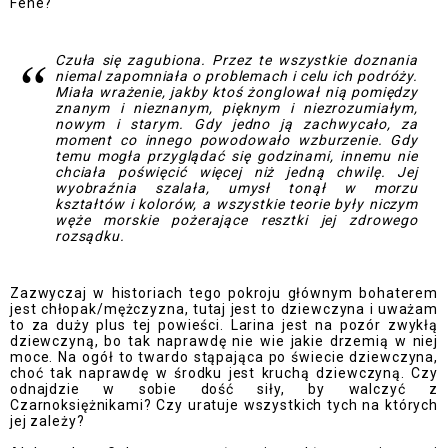
Fene?
Czuła się zagubiona. Przez te wszystkie doznania
niemal zapomniała o problemach i celu ich podróży.
Miała wrażenie, jakby ktoś żonglował nią pomiędzy
znanym i nieznanym, pięknym i niezrozumiałym,
nowym i starym. Gdy jedno ją zachwycało, za
moment co innego powodowało wzburzenie. Gdy
temu mogła przyglądać się godzinami, innemu nie
chciała poświęcić więcej niż jedną chwilę. Jej
wyobraźnia szalała, umysł tonął w morzu
kształtów i kolorów, a wszystkie teorie były niczym
węże morskie pożerające resztki jej zdrowego
rozsądku.
Zazwyczaj w historiach tego pokroju głównym bohaterem
jest chłopak/mężczyzna, tutaj jest to dziewczyna i uważam
to za duży plus tej powieści. Larina jest na pozór zwykłą
dziewczyną, bo tak naprawdę nie wie jakie drzemią w niej
moce. Na ogół to twardo stąpająca po świecie dziewczyna,
choć tak naprawdę w środku jest kruchą dziewczyną. Czy
odnajdzie w sobie dość siły, by walczyć z
Czarnoksiężnikami? Czy uratuje wszystkich tych na których
jej zależy?