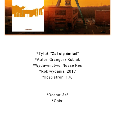
*Tytuł:
"Żal się śmiać"
*Autor: Grzegorz Kubiak
*Wydawnictwo: Novae Res
*Rok wydania: 2017
*Ilość stron: 176
*Ocena:
3
/6
*Opis: