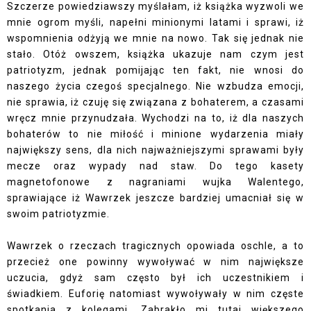
Szczerze powiedziawszy myślałam, iż książka wyzwoli we
mnie ogrom myśli, napełni minionymi latami i sprawi, iż
wspomnienia odżyją we mnie na nowo. Tak się jednak nie
stało. Otóż owszem, książka ukazuje nam czym jest
patriotyzm, jednak pomijając ten fakt, nie wnosi do
naszego życia czegoś specjalnego. Nie wzbudza emocji,
nie sprawia, iż czuję się związana z bohaterem, a czasami
wręcz mnie przynudzała. Wychodzi na to, iż dla naszych
bohaterów to nie miłość i minione wydarzenia miały
największy sens, dla nich najważniejszymi sprawami były
mecze oraz wypady nad staw. Do tego kasety
magnetofonowe z nagraniami wujka Walentego,
sprawiające iż Wawrzek jeszcze bardziej umacniał się w
swoim patriotyzmie.
Wawrzek o rzeczach tragicznych opowiada oschle, a to
przecież one powinny wywoływać w nim największe
uczucia, gdyż sam często był ich uczestnikiem i
świadkiem. Euforię natomiast wywoływały w nim częste
spotkania z kolegami. Zabrakło mi tutaj większego