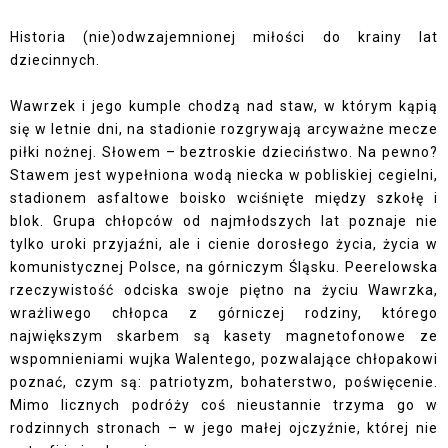
Historia (nie)odwzajemnionej miłości do krainy lat
dziecinnych.
Wawrzek i jego kumple chodzą nad staw, w którym kąpią
się w letnie dni, na stadionie rozgrywają arcyważne mecze
piłki nożnej. Słowem – beztroskie dzieciństwo. Na pewno?
Stawem jest wypełniona wodą niecka w pobliskiej cegielni,
stadionem asfaltowe boisko wciśnięte między szkołę i
blok. Grupa chłopców od najmłodszych lat poznaje nie
tylko uroki przyjaźni, ale i cienie dorosłego życia, życia w
komunistycznej Polsce, na górniczym Śląsku. Peerelowska
rzeczywistość odciska swoje piętno na życiu Wawrzka,
wrażliwego chłopca z górniczej rodziny, którego
największym skarbem są kasety magnetofonowe ze
wspomnieniami wujka Walentego, pozwalające chłopakowi
poznać, czym są: patriotyzm, bohaterstwo, poświęcenie.
Mimo licznych podróży coś nieustannie trzyma go w
rodzinnych stronach – w jego małej ojczyźnie, której nie