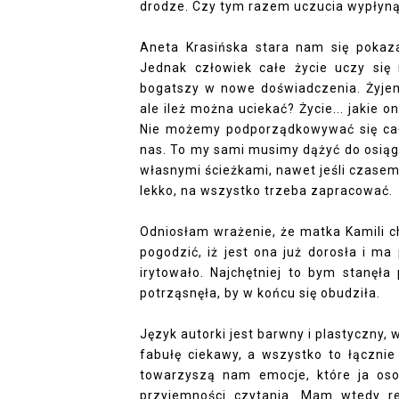
drodze. Czy tym razem uczucia wypłyną
Aneta Krasińska stara nam się pokaz
Jednak człowiek całe życie uczy się
bogatszy w nowe doświadczenia. Żyjem
ale ileż można uciekać? Życie... jakie 
Nie możemy podporządkowywać się cał
nas. To my sami musimy dążyć do osiągn
własnymi ścieżkami, nawet jeśli czasem
lekko, na wszystko trzeba zapracować.
Odniosłam wrażenie, że matka Kamili ch
pogodzić, iż jest ona już dorosła i m
irytowało. Najchętniej to bym stanęła
potrząsnęła, by w końcu się obudziła.
Język autorki jest barwny i plastyczny,
fabułę ciekawy, a wszystko to łączni
towarzyszą nam emocje, które ja os
przyjemności czytania. Mam wtedy r