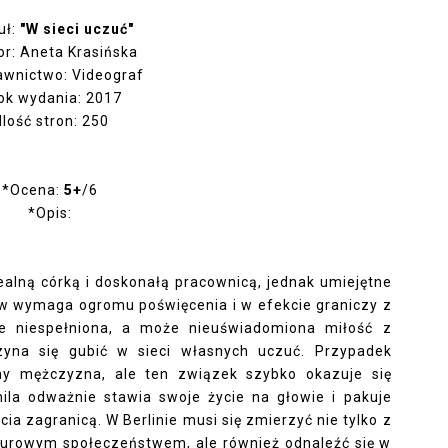
uł:
"W sieci uczuć"
or: Aneta Krasińska
wnictwo: Videograf
ok wydania: 2017
Ilość stron: 250
*Ocena:
5+
/6
*Opis:
dealną córką i doskonałą pracownicą, jednak umiejętne
w wymaga ogromu poświęcenia i w efekcie graniczy z
e niespełniona, a może nieuświadomiona miłość z
zyna się gubić w sieci własnych uczuć. Przypadek
jny mężczyzna, ale ten związek szybko okazuje się
la odważnie stawia swoje życie na głowie i pakuje
ia zagranicą. W Berlinie musi się zmierzyć nie tylko z
turowym społeczeństwem, ale również odnaleźć się w