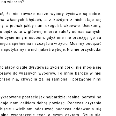
 na wierzch?
ać, że nie zawsze nasze wybory życiowe są dobre.
 na własnych błędach, a z każdym z nich staje się
y, a jednak jakby nam czegoś brakowało. Uciekamy,
ono będzie, to w głównej mierze zależy od nas samych.
e życie innym osobom, gdyż one nie przeżyją go za
ięcia spełnienia i szczęścia w życiu. Musimy podążać
 napotykamy na nich jakieś wyboje. Nic nie przychodzi
ciałaby ciągle dyrygować życiem córki, nie mogła się
a prawo do własnych wyborów. To mnie bardzo w niej
 przed nią, chwyciła za jej ramiona i porządnie nimi
 wykreowane postacie jak najbardziej realne, pomysł na
e daje nam całkiem dobrą powieść. Podczas czytania
obiście uwielbiam odczuwać podczas oddawania się
ealne wyobrażenie tego o czym czytam. Czuję się,