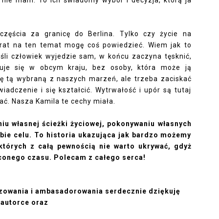
b nie mam. To ich świadomy wybór i decyzja, którą ja
zęścia za granicę do Berlina. Tylko czy życie na
urat na ten temat mogę coś powiedzieć. Wiem jak to
li człowiek wyjedzie sam, w końcu zaczyna tęsknić,
duje się w obcym kraju, bez osoby, która może ją
ę tą wybraną z naszych marzeń, ale trzeba zaciskać
adczenie i się kształcić. Wytrwałość i upór są tutaj
ć. Nasza Kamila te cechy miała.
iu własnej ścieżki życiowej, pokonywaniu własnych
bie celu. To historia ukazująca jak bardzo możemy
których z całą pewnością nie warto ukrywać, gdyż
onego czasu. Polecam z całego serca!
nzowania i ambasadorowania serdecznie dziękuję
autorce oraz