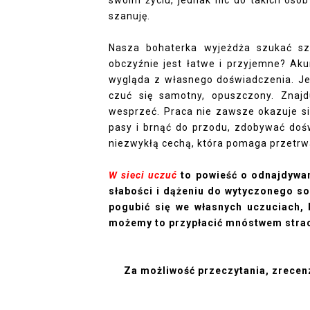
swoim życiu, jednak nic do takich osó
szanuję.
Nasza bohaterka wyjeżdża szukać szc
obczyźnie jest łatwe i przyjemne? Ak
wygląda z własnego doświadczenia. Jeś
czuć się samotny, opuszczony. Znaj
wesprzeć. Praca nie zawsze okazuje si
pasy i brnąć do przodu, zdobywać doświ
niezwykłą cechą, która pomaga przetrwa
W sieci uczuć
to powieść o odnajdywan
słabości i dążeniu do wytyczonego so
pogubić się we własnych uczuciach, 
możemy to przypłacić mnóstwem strac
Za możliwość przeczytania, zrece