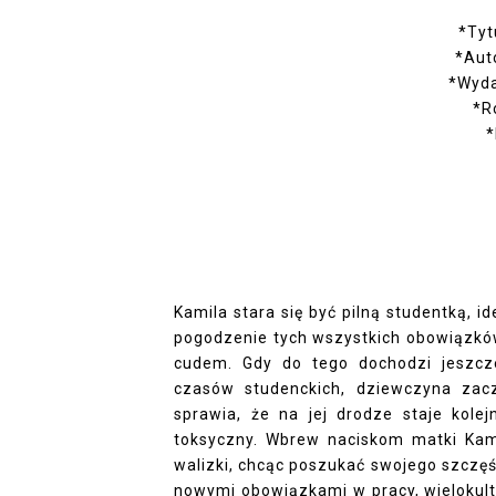
*Tyt
*Aut
*Wyda
*R
*
Kamila stara się być pilną studentką, i
pogodzenie tych wszystkich obowiązkó
cudem. Gdy do tego dochodzi jeszcz
czasów studenckich, dziewczyna zac
sprawia, że na jej drodze staje kole
toksyczny. Wbrew naciskom matki Kami
walizki, chcąc poszukać swojego szczęśc
nowymi obowiązkami w pracy, wielokul