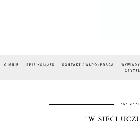
O MNIE
SPIS KSIĄŻEK
KONTAKT / WSPÓŁPRACA
WYWIADY
CZYTEL
poniedzi
"W SIECI UCZ