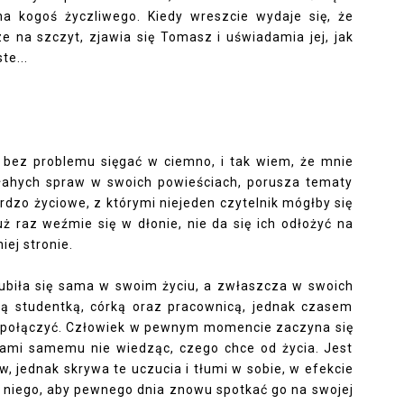
na kogoś życzliwego. Kiedy wreszcie wydaje się, że
e na szczyt, zjawia się Tomasz i uświadamia jej, jak
te...
 bez problemu sięgać w ciemno, i tak wiem, że mnie
błahych spraw w swoich powieściach, porusza tematy
rdzo życiowe, z którymi niejeden czytelnik mógłby się
już raz weźmie się w dłonie, nie da się ich odłożyć na
iej stronie.
ubiła się sama w swoim życiu, a zwłaszcza w swoich
ą studentką, córką oraz pracownicą, jednak czasem
ie połączyć. Człowiek w pewnym momencie zaczyna się
ami samemu nie wiedząc, czego chce od życia. Jest
, jednak skrywa te uczucia i tłumi w sobie, w efekcie
z niego, aby pewnego dnia znowu spotkać go na swojej