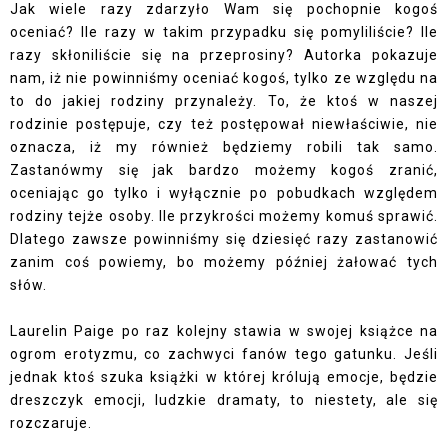
Jak wiele razy zdarzyło Wam się pochopnie kogoś
oceniać? Ile razy w takim przypadku się pomyliliście? Ile
razy skłoniliście się na przeprosiny? Autorka pokazuje
nam, iż nie powinniśmy oceniać kogoś, tylko ze względu na
to do jakiej rodziny przynależy. To, że ktoś w naszej
rodzinie postępuje, czy też postępował niewłaściwie, nie
oznacza, iż my również będziemy robili tak samo.
Zastanówmy się jak bardzo możemy kogoś zranić,
oceniając go tylko i wyłącznie po pobudkach względem
rodziny tejże osoby. Ile przykrości możemy komuś sprawić.
Dlatego zawsze powinniśmy się dziesięć razy zastanowić
zanim coś powiemy, bo możemy później żałować tych
słów.
Laurelin Paige po raz kolejny stawia w swojej książce na
ogrom erotyzmu, co zachwyci fanów tego gatunku. Jeśli
jednak ktoś szuka książki w której królują emocje, będzie
dreszczyk emocji, ludzkie dramaty, to niestety, ale się
rozczaruje.