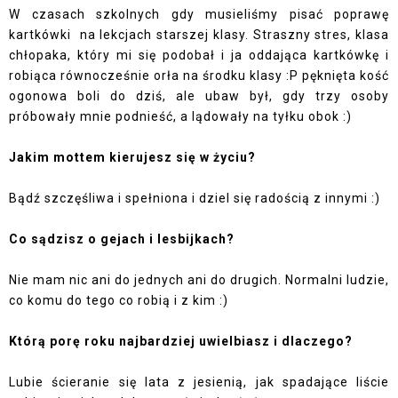
W czasach szkolnych gdy musieliśmy pisać poprawę
kartkówki
na lekcjach starszej klasy. Straszny stres, klasa
chłopaka, który mi się podobał i ja oddająca kartkówkę i
robiąca równocześnie orła na środku klasy :P pęknięta kość
ogonowa boli do dziś, ale ubaw był, gdy trzy osoby
próbowały mnie podnieść, a lądowały na tyłku obok :)
Jakim mottem kierujesz się w życiu?
Bądź szczęśliwa i spełniona i dziel się radością z innymi :)
Co sądzisz o gejach i lesbijkach?
Nie mam nic ani do jednych ani do drugich. Normalni ludzie,
co komu do tego co robią i z kim :)
Którą porę roku najbardziej uwielbiasz i dlaczego?
Lubie ścieranie się lata z jesienią, jak spadające liście