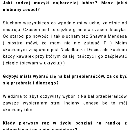
Jaki rodzaj muzyki najbardziej lubisz? Masz jakiś
ulubiony zespół?
Słucham wszystkiego co wpadnie mi w ucho, zależnie od
nastroju. Czasem jest to ciężkie granie a czasem klasyka.
Od staroci po nowości i tak słucham też Shawna Mendesa
( siostra mówi, że mam nic nie zatajać :P ) Moim
ukochanym zespołem jest Nickelback i Dvicio, ale kocham
każdy kawałek przy którym da się
tańczyć i go zaśpiewać
( ciągle śpiewam w ukryciu:) )
Gdybyś miała wybrać się na bal przebierańców, za co byś
się przebrała i dlaczego?
Wiedźma to zbyt oczywisty wybór :) Na bal przebierańców
zawsze wybierałam stroj Indiany Jonesa bo to mój
ukochany film.
Kiedy pierwszy raz w życiu poszłaś na randkę z
chłopakiem i co z niej pamiętasz?