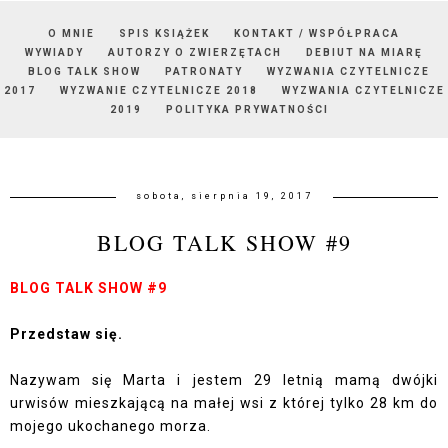
O MNIE
SPIS KSIĄŻEK
KONTAKT / WSPÓŁPRACA
WYWIADY
AUTORZY O ZWIERZĘTACH
DEBIUT NA MIARĘ
BLOG TALK SHOW
PATRONATY
WYZWANIA CZYTELNICZE
2017
WYZWANIE CZYTELNICZE 2018
WYZWANIA CZYTELNICZE
2019
POLITYKA PRYWATNOŚCI
sobota, sierpnia 19, 2017
BLOG TALK SHOW #9
BLOG TALK SHOW #9
Przedstaw się.
Nazywam się Marta i jestem 29 letnią mamą dwójki
urwisów mieszkającą na małej wsi z której tylko 28 km do
mojego ukochanego morza.