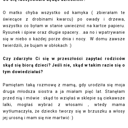
O matko chyba wszystko od kamyka ( zbierałam te
świecące z drobinami kwarcu) po owady i drzewa,
wszystko co byłam w stanie uwiecznić na kartce papieru.
Rysunek i śpiew oraz długie spacery.. .aa no i wpatrywanie
się w niebo o każdej porze dnia i nocy.
W domu zawsze
twierdzili, że bujam w obłokach :)
Czy zdarzyło Ci się w przeszłości zapytać rodziców
skąd się biorą dzieci? Jeśli nie, skąd w takim razie się o
tym dowiedziałaś?
Pamiętam taką rozmowę z mamą, gdy urodziła się moja
druga młodsza siostra a ja miałam pięć lat. Stanęłam
przed nią i mówie : skąd to wzięłaś w sklepie są ciekawsze
lalki, mogłaś wybrać z włosami , wtedy mama
wytłumaczyła, że dziecko tworzy się w brzuszku a włosy
jej urosną i mam się nie martwić :)