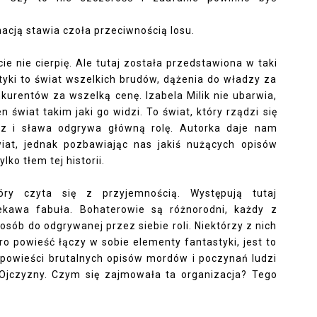
nacją stawia czoła przeciwnością losu.
ście nie cierpię. Ale tutaj została przedstawiona w taki
ityki to świat wszelkich brudów, dążenia do władzy za
kurentów za wszelką cenę. Izabela Milik nie ubarwia,
 świat takim jaki go widzi. To świat, który rządzi się
dz i sława odgrywa główną rolę. Autorka daje nam
iat, jednak pozbawiając nas jakiś nużących opisów
lko tłem tej historii.
óry czyta się z przyjemnością. Występują tutaj
iekawa fabuła. Bohaterowie są różnorodni, każdy z
sób do odgrywanej przez siebie roli. Niektórzy z nich
ro powieść łączy w sobie elementy fantastyki, jest to
ej powieści brutalnych opisów mordów i poczynań ludzi
Ojczyzny. Czym się zajmowała ta organizacja? Tego