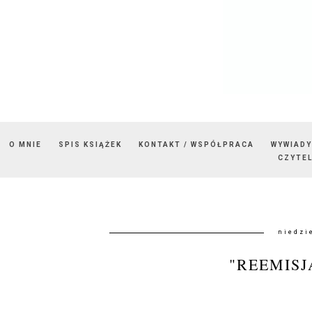
O MNIE
SPIS KSIĄŻEK
KONTAKT / WSPÓŁPRACA
WYWIADY
CZYTEL
niedzi
"REEMISJ