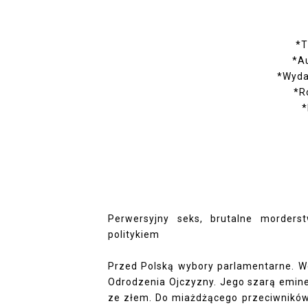
*T
*Au
*Wyda
*R
*
Perwersyjny seks, brutalne morder
politykiem
Przed Polską wybory parlamentarne. 
Odrodzenia Ojczyzny. Jego szarą eminen
ze złem. Do miażdżącego przeciwników 