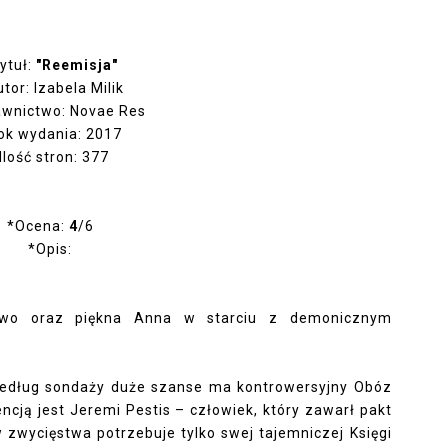
ytuł:
"Reemisja"
tor: Izabela Milik
wnictwo: Novae Res
ok wydania: 2017
Ilość stron: 377
*Ocena:
4
/6
*Opis:
stwo oraz piękna Anna w starciu z demonicznym
Według sondaży duże szanse ma kontrowersyjny Obóz
cją jest Jeremi Pestis – człowiek, który zawarł pakt
zwycięstwa potrzebuje tylko swej tajemniczej Księgi