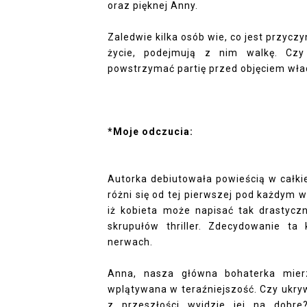
oraz pięknej Anny.
Zaledwie kilka osób wie, co jest przycz
życie, podejmują z nim walkę. Cz
powstrzymać partię przed objęciem wła
*Moje odczucia:
Autorka debiutowała powieścią w całki
różni się od tej pierwszej pod każdym
iż kobieta może napisać tak drastycz
skrupułów thriller. Zdecydowanie t
nerwach.
Anna, nasza główna bohaterka mierz
wplątywana w teraźniejszość. Czy ukr
z przeszłości wyjdzie jej na dobr