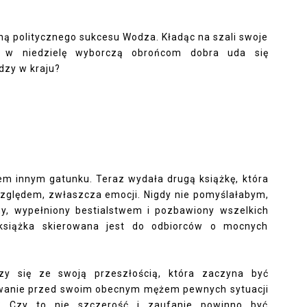
yną politycznego sukcesu Wodza. Kładąc na szali swoje
y w niedzielę wyborczą obrońcom dobra uda się
dzy w kraju?
em innym gatunku. Teraz wydała drugą książkę, która
 względem, zwłaszcza emocji. Nigdy nie pomyślałabym,
ny, wypełniony bestialstwem i pozbawiony wszelkich
a książka skierowana jest do odbiorców o mocnych
y się ze swoją przeszłością, która zaczyna być
ywanie przed swoim obecnym mężem pewnych sytuacji
e? Czy to nie szczerość i zaufanie powinno być