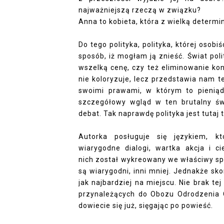
najważniejszą rzeczą w związku?
Anna to kobieta, która z wielką determi
Do tego polityka, polityka, której osobi
sposób, iż mogłam ją znieść. Świat pol
wszelką cenę, czy też eliminowanie kon
nie koloryzuje, lecz przedstawia nam ten
swoimi prawami, w którym to pienią
szczegółowy wgląd w ten brutalny św
debat. Tak naprawdę polityka jest tutaj ty
Autorka posługuje się językiem, kt
wiarygodne dialogi, wartka akcja i c
nich został wykreowany we właściwy spo
są wiarygodni, inni mniej. Jednakże sko
jak najbardziej na miejscu. Nie brak t
przynależących do Obozu Odrodzenia 
dowiecie się już, sięgając po powieść.