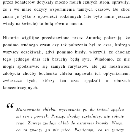
przez bohaterów dotykały mocno moich czułych stron, sprawiły,
że i we mnie odżyły wspomnienia tamtych czasów. Bo choć
znam je tylko z opowieści rodzinnych (nie było mnie jeszcze
wtedy na świecie) to bolą równie mocno.
Historie wigilijne przedstawione przez Autorkę pokazują, że
pomimo trudnego czasu czy też położenia był to czas, którego
wszyscy oczekiwali, gdyż pomimo biedy, wierzyli, że chociaż
tego jednego dnia ich brzuchy będą syte. Wiadomo, że nie
mogli spodziewać się samych rarytasów, ale już możliwość
zdobycia choćby bochenka chleba napawała ich optymizmem,
zwłaszcza tych, którzy ten czas spędzali w obozach
koncentracyjnych.
Marnowanie chleba, wyrzucanie go do śmieci spędza
mi sen z powiek. Proszę, drodzy czytelnicy, nie róbcie
tego. Zawsze zjadam chleb do ostatniej kromki. Wiem,
co to znaczy go nie mieć. Pamiętam, co to znaczy