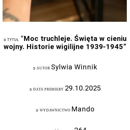
"Moc truchleje. Święta w cieniu
➲
TYTUŁ
wojny. Historie wigilijne 1939-1945”
Sylwia Winnik
➲
AUTOR
29.10.2025
➲
DATA PREMIERY
Mando
➲
WYDAWNICTWO