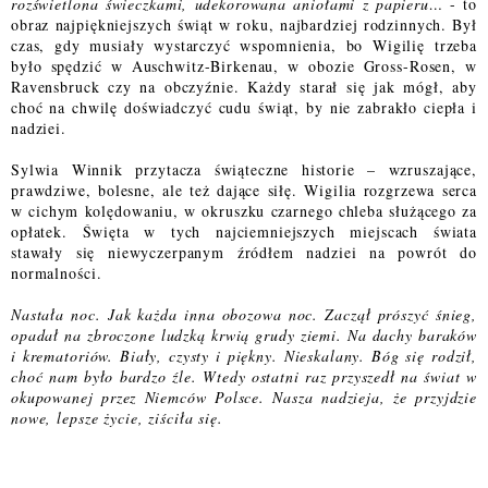
rozświetlona świeczkami, udekorowana aniołami z papieru…
- to
obraz najpiękniejszych świąt w roku, najbardziej rodzinnych. Był
czas, gdy musiały wystarczyć wspomnienia, bo Wigilię trzeba
było spędzić w Auschwitz-Birkenau, w obozie Gross-Rosen, w
Ravensbruck czy na obczyźnie. Każdy starał się jak mógł, aby
choć na chwilę doświadczyć cudu świąt, by nie zabrakło ciepła i
nadziei.
Sylwia Winnik przytacza świąteczne historie – wzruszające,
prawdziwe, bolesne, ale też dające siłę. Wigilia rozgrzewa serca
w cichym kolędowaniu, w okruszku czarnego chleba służącego za
opłatek. Święta w tych najciemniejszych miejscach świata
stawały się niewyczerpanym źródłem nadziei na powrót do
normalności.
Nastała noc. Jak każda inna obozowa noc. Zaczął prószyć śnieg,
opadał na zbroczone ludzką krwią grudy ziemi. Na dachy baraków
i krematoriów. Biały, czysty i piękny. Nieskalany. Bóg się rodził,
choć nam było bardzo źle. Wtedy ostatni raz przyszedł na świat w
okupowanej przez Niemców Polsce. Nasza nadzieja, że przyjdzie
nowe, lepsze życie, ziściła się.