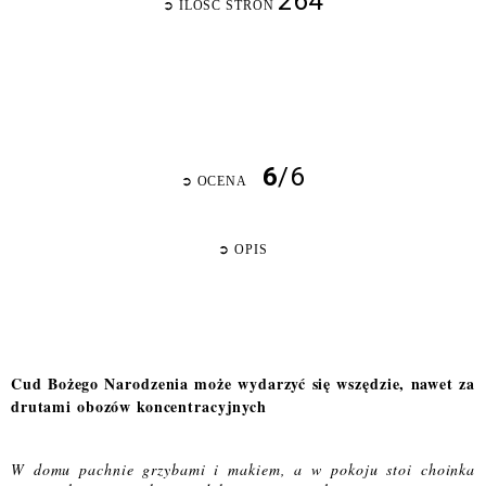
264
➲
ILOŚĆ STRON
6
/6
➲
OCENA
➲
OPIS
Cud Bożego Narodzenia może wydarzyć się wszędzie, nawet za
drutami obozów koncentracyjnych
W domu pachnie grzybami i makiem, a w pokoju stoi choinka