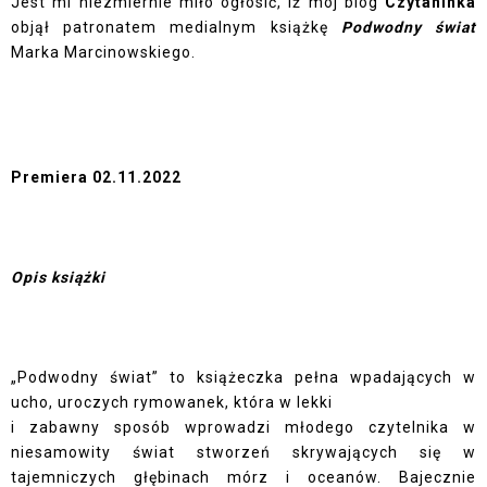
Jest mi niezmiernie miło ogłosić, iż mój blog
Czytaninka
objął patronatem medialnym książkę
Podwodny świat
Marka Marcinowskiego.
Premiera 02.11.2022
Opis książki
„Podwodny świat” to książeczka pełna wpadających w
ucho, uroczych rymowanek, która w lekki
i zabawny sposób wprowadzi młodego czytelnika w
niesamowity świat stworzeń skrywających
się w
tajemniczych głębinach mórz i oceanów. Bajecznie