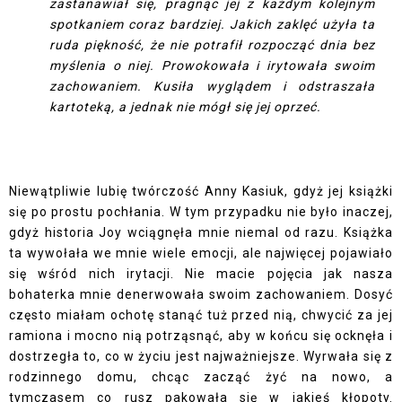
zastanawiał się, pragnąc jej z każdym kolejnym
spotkaniem coraz bardziej. Jakich zaklęć użyła ta
ruda piękność, że nie potrafił rozpocząć dnia bez
myślenia o niej. Prowokowała i irytowała swoim
zachowaniem. Kusiła wyglądem i odstraszała
kartoteką, a jednak nie mógł się jej oprzeć.
Niewątpliwie lubię twórczość Anny Kasiuk, gdyż jej książki
się po prostu pochłania. W tym przypadku nie było inaczej,
gdyż historia Joy wciągnęła mnie niemal od razu. Książka
ta wywołała we mnie wiele emocji, ale najwięcej pojawiało
się wśród nich irytacji. Nie macie pojęcia jak nasza
bohaterka mnie denerwowała swoim zachowaniem. Dosyć
często miałam ochotę stanąć tuż przed nią, chwycić za jej
ramiona i mocno nią potrząsnąć, aby w końcu się ocknęła i
dostrzegła to, co w życiu jest najważniejsze. Wyrwała się z
rodzinnego domu, chcąc zacząć żyć na nowo, a
tymczasem co rusz pakowała się w jakieś kłopoty.