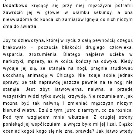
Dodatkowo kręcący się przy niej mężczyźni potrafili
zawrócić jej w głowie w ułamku sekundy, a ona
nieświadoma do końca ich zamiarów lgnęła do nich niczym
ćma do światła.
Joy to dziewczyna, której w życiu z całą pewnością czegoś
brakowało – poczucia bliskości drugiego człowieka,
wsparcia, zrozumienia. Dlatego najpierw ucieka w
narkotyki, imprezy, aż w końcu kończy na odwyku. Kiedy
wydaje jej się, że stanęła na nogi, pragnie studiować
ukochaną animację w Chicago. Nie zdaje sobie jednak
sprawy, że tak naprawdę jeszcze pewnie na te nogi nie
stanęła. Jest zbyt łatwowierna, naiwna, a przede
wszystkim widzi tylko swoją krzywdę. Nie rozumiałam, jak
można być tak naiwną i zmieniać mężczyzn niczym
kierunki wiatru. Dziś z tym, jutro z tamtym, co za różnica.
Pod tym względem mnie wkurzała. Z drugiej strony
poniekąd jej współczułam, a wręcz było mi jej i żal. Ciężko
oceniać kogoś kogo się nie zna, prawda? Jak łatwo wtedy