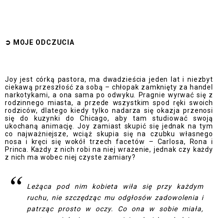
➲
MOJE ODCZUCI
A
Joy jest córką pastora, ma dwadzieścia jeden lat i niezbyt
ciekawą przeszłość za sobą – chłopak zamknięty za handel
narkotykami, a ona sama po odwyku. Pragnie wyrwać się z
rodzinnego miasta, a przede wszystkim spod ręki swoich
rodziców, dlatego kiedy tylko nadarza się okazja przenosi
się do kuzynki do Chicago, aby tam studiować swoją
ukochaną animację. Joy zamiast skupić się jednak na tym
co najważniejsze, wciąż skupia się na czubku własnego
nosa i kręci się wokół trzech facetów – Carlosa, Rona i
Princa. Każdy z nich robi na niej wrażenie, jednak czy każdy
z nich ma wobec niej czyste zamiary?
Leżąca pod nim kobieta wiła się przy każdym
ruchu, nie szczędząc mu odgłosów zadowolenia i
patrząc prosto w oczy. Co ona w sobie miała,