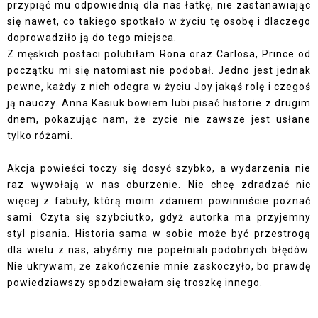
przypiąć mu odpowiednią dla nas łatkę, nie zastanawiając
się nawet, co takiego spotkało w życiu tę osobę i dlaczego
doprowadziło ją do tego miejsca.
Z męskich postaci polubiłam Rona oraz Carlosa, Prince od
początku mi się natomiast nie podobał. Jedno jest jednak
pewne, każdy z nich odegra w życiu Joy jakąś rolę i czegoś
ją nauczy. Anna Kasiuk bowiem lubi pisać historie z drugim
dnem, pokazując nam, że życie nie zawsze jest usłane
tylko różami.
Akcja powieści toczy się dosyć szybko, a wydarzenia nie
raz wywołają w nas oburzenie. Nie chcę zdradzać nic
więcej z fabuły, którą moim zdaniem powinniście poznać
sami. Czyta się szybciutko, gdyż autorka ma przyjemny
styl pisania. Historia sama w sobie może być przestrogą
dla wielu z nas, abyśmy nie popełniali podobnych błędów.
Nie ukrywam, że zakończenie mnie zaskoczyło, bo prawdę
powiedziawszy spodziewałam się troszkę innego.