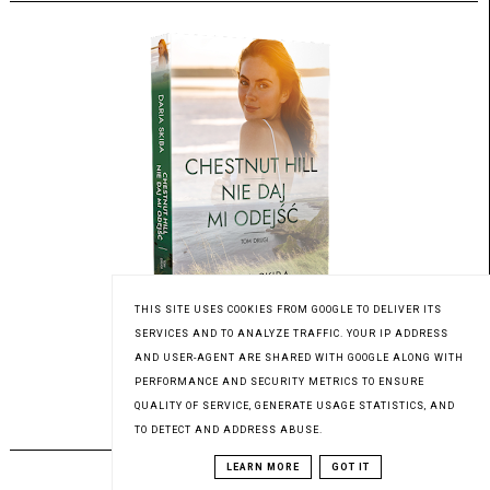
THIS SITE USES COOKIES FROM GOOGLE TO DELIVER ITS
SERVICES AND TO ANALYZE TRAFFIC. YOUR IP ADDRESS
AND USER-AGENT ARE SHARED WITH GOOGLE ALONG WITH
Patronat medialny Czytaninki
PERFORMANCE AND SECURITY METRICS TO ENSURE
QUALITY OF SERVICE, GENERATE USAGE STATISTICS, AND
TO DETECT AND ADDRESS ABUSE.
PREMIERA 03.08.2023
LEARN MORE
GOT IT