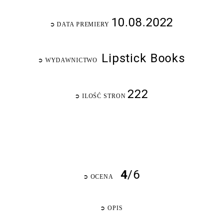
10.08.2022
➲
DATA PREMIERY
Lipstick Books
➲
WYDAWNICTWO
222
➲
ILOŚĆ STRON
4
/6
➲
OCENA
➲
OPIS